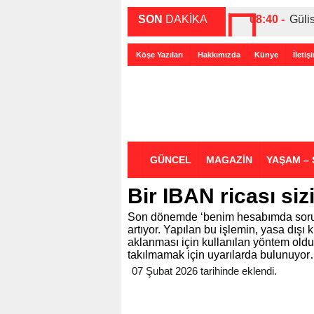
SON
DAKİKA
08:40 -
Güli
00:27 -
ABD-
Köşe Yazıları
Hakkımızda
Künye
İletiş
00:35 -
Bir 
GÜNCEL
MAGAZİN
YAŞAM – 
Bir IBAN ricası siz
Son dönemde ‘benim hesabımda sorun 
artıyor. Yapılan bu işlemin, yasa dışı
aklanması için kullanılan yöntem old
takılmamak için uyarılarda bulunuyo
07 Şubat 2026 tarihinde eklendi.