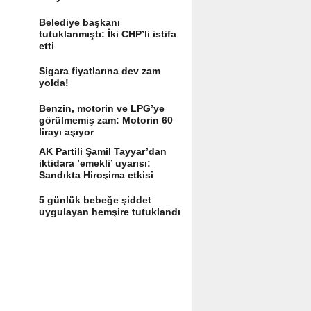
Belediye başkanı
tutuklanmıştı: İki CHP’li istifa
etti
Sigara fiyatlarına dev zam
yolda!
Benzin, motorin ve LPG’ye
görülmemiş zam: Motorin 60
lirayı aşıyor
AK Partili Şamil Tayyar’dan
iktidara ’emekli’ uyarısı:
Sandıkta Hiroşima etkisi
yaratır
5 günlük bebeğe şiddet
uygulayan hemşire tutuklandı