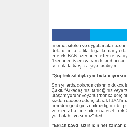
İnternet siteleri ve uygulamalar üzeri
dolandırıcılar artık illegal kumar ya d
ederek IBAN üzerinden işlemler yapıy
üzerinden işlem yapan dolandırıcılar 
sorunlarla karşı karşıya bırakıyor.
“Şüpheli sıfatıyla yer bulabiliyorsu
Son yıllarda dolandırıcıların oldukça
Çakır, “Arkadaşınız, tanıdığınız veya 
ulaşamıyorum’ veyahut ‘banka borçlar
sizden sadece ödünç olarak IBAN’ınızı
nereden geldiğinizi bilmediğiniz bir p
vermeniz halinde bile maalesef Türk 
yer bulabiliyorsunuz” dedi.
“Ekran kaydı sizin için her zaman d