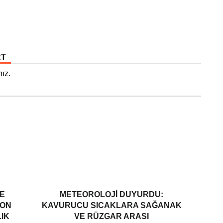
RT
ız.
E
METEOROLOJI DUYURDU:
YON
KAVURUCU SICAKLARA SAĞANAK
LIK
VE RÜZGAR ARASI