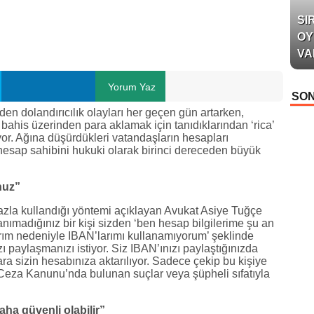
SI
OY
VA
Yorum Yaz
SON
nden dolandırıcılık olayları her geçen gün artarken,
a bahis üzerinden para aklamak için tanıdıklarından ‘rica’
or. Ağına düşürdükleri vatandaşların hesapları
hesap sahibini hukuki olarak birinci dereceden büyük
nuz”
 fazla kullandığı yöntemi açıklayan Avukat Asiye Tuğçe
tanımadığınız bir kişi sizden ‘ben hesap bilgilerime şu an
ım nedeniyle IBAN’larımı kullanamıyorum’ şeklinde
 paylaşmanızı istiyor. Siz IBAN’ınızı paylaştığınızda
ara sizin hesabınıza aktarılıyor. Sadece çekip bu kişiye
Ceza Kanunu’nda bulunan suçlar veya şüpheli sıfatıyla
aha güvenli olabilir”