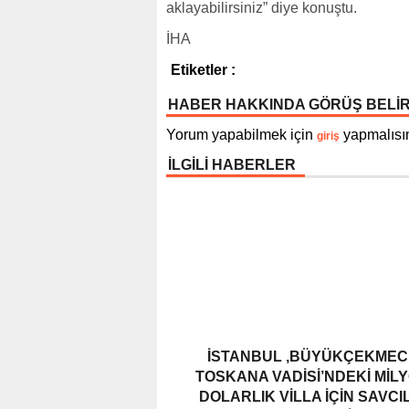
aklayabilirsiniz” diye konuştu.
İHA
Etiketler :
HABER HAKKINDA GÖRÜŞ BELİ
Yorum yapabilmek için
yapmalısın
giriş
İLGİLİ HABERLER
İSTANBUL ,BÜYÜKÇEKMEC
TOSKANA VADISI’NDEKI MIL
DOLARLIK VILLA İÇIN SAVCI