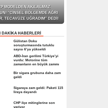
AZERBAYCAN’IN ÜN
RP MODELDEN AKILALMAZ
BLOGGER’I VE INFLU
UN! “CINSEL BÖLGEMDE AĞRI
ARZU JALILI ILE YAP
R, TECAVÜZE UĞRADIM” DEDI!
RÖPORTAJ SIZLERL
 DAKİKA HABERLERİ
Gülistan Doku
soruşturmasında tutuklu
sayısı 6’ya yükseldi
ABD-İran gerilimi Türkiye’yi
vurdu: Motorine tüm
zamanların en büyük zammı
Bir sigara grubuna daha zam
geldi
Sigaraya zam geldi: Paketi 115
liraya dayandı
CHP ilçe mitinglerine son
veriyor