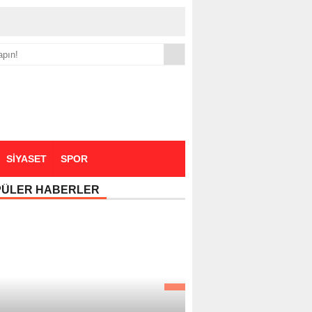
yük zammı
SİYASET
SPOR
PÜLER HABERLER