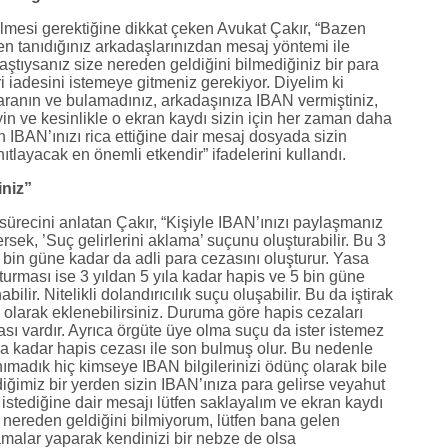
lmesi gerektiğine dikkat çeken Avukat Çakır, “Bazen
en tanıdığınız arkadaşlarınızdan mesaj yöntemi ile
ylaştıysanız size nereden geldiğini bilmediğiniz bir para
iadesini istemeye gitmeniz gerekiyor. Diyelim ki
aranın ve bulamadınız, arkadaşınıza IBAN vermiştiniz,
in ve kesinlikle o ekran kaydı sizin için her zaman daha
n IBAN’ınızı rica ettiğine dair mesaj dosyada sizin
layacak en önemli etkendir” ifadelerini kullandı.
iniz”
recini anlatan Çakır, “Kişiyle IBAN’ınızı paylaşmanız
sek, ’Suç gelirlerini aklama’ suçunu oluşturabilir. Bu 3
 bin güne kadar da adli para cezasını oluşturur. Yasa
turması ise 3 yıldan 5 yıla kadar hapis ve 5 bin güne
ilir. Nitelikli dolandırıcılık suçu oluşabilir. Bu da iştirak
olarak eklenebilirsiniz. Duruma göre hapis cezaları
zası vardır. Ayrıca örgüte üye olma suçu da ister istemez
yıla kadar hapis cezası ile son bulmuş olur. Bu nedenle
anımadık hiç kimseye IBAN bilgilerinizi ödünç olarak bile
ğimiz bir yerden sizin IBAN’ınıza para gelirse veyahut
 istediğine dair mesajı lütfen saklayalım ve ekran kaydı
 nereden geldiğini bilmiyorum, lütfen bana gelen
amalar yaparak kendinizi bir nebze de olsa