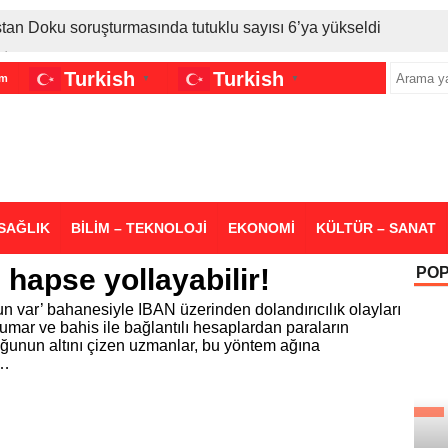
stan Doku soruşturmasında tutuklu sayısı 6’ya yükseldi
İran gerilimi Türkiye’yi vurdu: Motorine tüm zamanların en bü
Turkish
Turkish
im
▼
▼
sigara grubuna daha zam geldi
SAĞLIK
BİLİM – TEKNOLOJİ
EKONOMİ
KÜLTÜR – SANAT
i hapse yollayabilir!
PO
var’ bahanesiyle IBAN üzerinden dolandırıcılık olayları
 kumar ve bahis ile bağlantılı hesaplardan paraların
uğunun altını çizen uzmanlar, bu yöntem ağına
r…