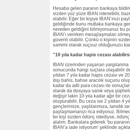
Hesaba gelen paranın bankaya bildiri
sizden yüz yüze IBAN istenebilir, baz
olabilir. Eğer bir kişiye IBAN’ınızı pa
geldiğinde bunu mutlaka bankaya geri 
nereden geldiğini bilmiyorsunuz bu p
IBAN’ı verirken mesajlaşmaları silmey
güvenli olabilir. Çünkü o kişinin sizde
samimi olarak suçsuz olduğunuzu kanıt
“10 yıla kadar hapis cezası alabilirs
IBAN üzerinden yaşanan yargılanma sü
sonucunda hangi suçlara ulaşabilir der
yıldan 7 yıla kadar hapis cezası ve 20
dışı bahis, bahse aracılık suçunu oluş
kadar da adli para cezası ile sonuçlanab
olarak da dosyaya sanık veya şüpheli 
değişir lakin 10 yıla kadar ağır bir ce
oluşturabilir. Bu ceza ise 2 yıldan 4 
gençlerimize, yaşlılarımıza, tanıdık t
paylaşmamanızı rica ediyoruz. Bilmedi
bir kişi sizden ödünç istediyse, ödünç
alalım. Bankalara giderek ‘bu paranın
IBAN’a iade istiyorum’ şeklinde açıkl