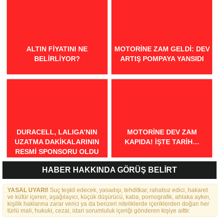
ALTIN FIYATINI NE
MOTORINE ZAM GELDI: DEV
BELIRLIYOR?
ARTIŞ POMPAYA YANSIDI
DURACELL, LALIGA’NIN
MOTORINE DEV ZAM
UZATMA DAKIKALARININ
KAPIDA! İŞTE TARIH…
RESMI SPONSORU OLDU
HABER HAKKINDA GÖRÜŞ BELİRT
YASAL UYARI!
Suç teşkil edecek, yasadışı, tehditkar, rahatsız edici, hakaret
ve küfür içeren, aşağılayıcı, küçük düşürücü, kaba, pornografik, ahlaka aykırı,
kişilik haklarına zarar verici ya da benzeri niteliklerde içeriklerden doğan her
türlü mali, hukuki, cezai, idari sorumluluk içeriği gönderen kişiye aittir.