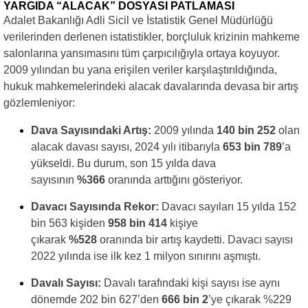
YARGIDA “ALACAK” DOSYASI PATLAMASI
Adalet Bakanlığı Adli Sicil ve İstatistik Genel Müdürlüğü
verilerinden derlenen istatistikler, borçluluk krizinin mahkeme
salonlarına yansımasını tüm çarpıcılığıyla ortaya koyuyor.
2009 yılından bu yana erişilen veriler karşılaştırıldığında,
hukuk mahkemelerindeki alacak davalarında devasa bir artış
gözlemleniyor:
Dava Sayısındaki Artış:
2009 yılında
140 bin 252
olan
alacak davası sayısı, 2024 yılı itibarıyla
653 bin 789
’a
yükseldi. Bu durum, son 15 yılda dava
sayısının
%366
oranında arttığını gösteriyor.
Davacı Sayısında Rekor:
Davacı sayıları 15 yılda 152
bin 563 kişiden
958 bin 414
kişiye
çıkarak
%528
oranında bir artış kaydetti. Davacı sayısı
2022 yılında ise ilk kez 1 milyon sınırını aşmıştı.
Davalı Sayısı:
Davalı tarafındaki kişi sayısı ise aynı
dönemde 202 bin 627’den
666 bin 2
’ye çıkarak %229