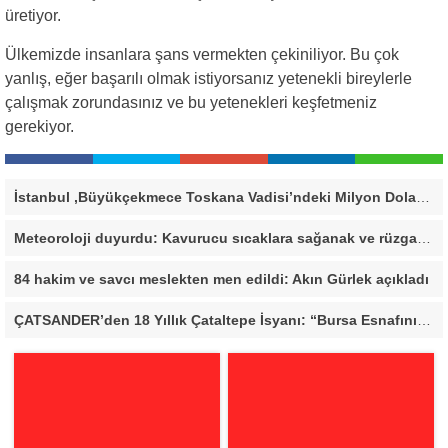
üretiyor.
Ülkemizde insanlara şans vermekten çekiniliyor. Bu çok
yanlış, eğer başarılı olmak istiyorsanız yetenekli bireylerle
çalışmak zorundasınız ve bu yetenekleri keşfetmeniz
gerekiyor.
İstanbul ,Büyükçekmece Toskana Vadisi’ndeki Milyon Dolarlık Villa İçin Savcılık Harekete Geçti! 138,40 Metrekarelik Kaçak Alan Tespit Edildi
Meteoroloji duyurdu: Kavurucu sıcaklara sağanak ve rüzgar arası
84 hakim ve savcı meslekten men edildi: Akın Gürlek açıkladı
ÇATSANDER’den 18 Yıllık Çataltepe İsyanı: “Bursa Esnafını Kim 18 Yıldır Mağdur Ediyor?”