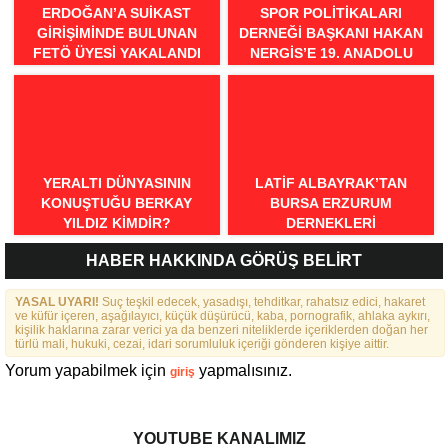
ERDOĞAN’A SUIKAST
SPOR POLITIKALARI
GIRIŞIMINDE BULUNAN
DERNEĞI BAŞKANI HAKAN
FETÖ ÜYESI YAKALANDI
NERGIS’E 19. ANADOLU
SPOR ÖDÜLLERI’NDE
“ÖRNEK DAVRANIŞ” ÖDÜLÜ
YERALTI DÜNYASININ
LATIF ALBAYRAK’TAN
KONUŞTUĞU BERKAY
BURSA ERZURUM
YILDIZ KIMDIR?
DERNEKLERI
FEDERASYONU İÇIN 25
HABER HAKKINDA GÖRÜŞ BELİRT
MADDELIK BÜYÜK VIZYON:
“DAHA GÜÇLÜ, DAHA ETKIN,
YASAL UYARI!
Suç teşkil edecek, yasadışı, tehditkar, rahatsız edici, hakaret
DAHA KAPSAYICI BIR
ve küfür içeren, aşağılayıcı, küçük düşürücü, kaba, pornografik, ahlaka aykırı,
FEDERASYON İÇIN YOLA
kişilik haklarına zarar verici ya da benzeri niteliklerde içeriklerden doğan her
ÇIKTIK”
türlü mali, hukuki, cezai, idari sorumluluk içeriği gönderen kişiye aittir.
Yorum yapabilmek için
yapmalısınız.
giriş
YOUTUBE KANALIMIZ