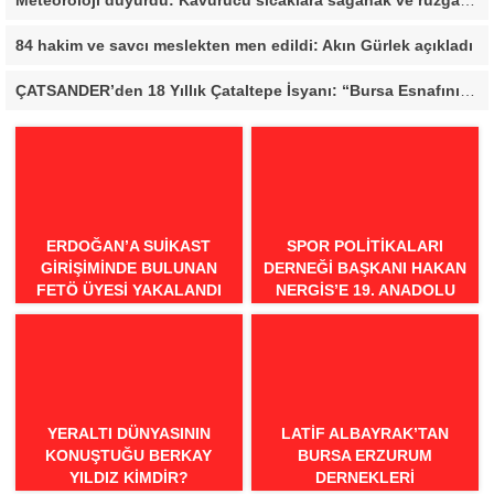
Meteoroloji duyurdu: Kavurucu sıcaklara sağanak ve rüzgar arası
84 hakim ve savcı meslekten men edildi: Akın Gürlek açıkladı
ÇATSANDER’den 18 Yıllık Çataltepe İsyanı: “Bursa Esnafını Kim 18 Yıldır Mağdur Ediyor?”
ERDOĞAN’A SUIKAST
SPOR POLITIKALARI
GIRIŞIMINDE BULUNAN
DERNEĞI BAŞKANI HAKAN
FETÖ ÜYESI YAKALANDI
NERGIS’E 19. ANADOLU
SPOR ÖDÜLLERI’NDE
“ÖRNEK DAVRANIŞ” ÖDÜLÜ
YERALTI DÜNYASININ
LATIF ALBAYRAK’TAN
KONUŞTUĞU BERKAY
BURSA ERZURUM
YILDIZ KIMDIR?
DERNEKLERI