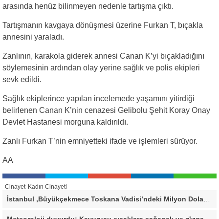
arasında henüz bilinmeyen nedenle tartışma çıktı.
Tartışmanın kavgaya dönüşmesi üzerine Furkan T, bıçakla
annesini yaraladı.
Zanlının, karakola giderek annesi Canan K’yi bıçakladığını
söylemesinin ardından olay yerine sağlık ve polis ekipleri
sevk edildi.
Sağlık ekiplerince yapılan incelemede yaşamını yitirdiği
belirlenen Canan K’nin cenazesi Gelibolu Şehit Koray Onay
Devlet Hastanesi morguna kaldırıldı.
Zanlı Furkan T’nin emniyetteki ifade ve işlemleri sürüyor.
AA
Cinayet
Kadın Cinayeti
İstanbul ,Büyükçekmece Toskana Vadisi’ndeki Milyon Dolarlık Villa İçin Savcılık Harekete Geçti! 138,40 Metrekarelik Kaçak Alan Tespit Edildi