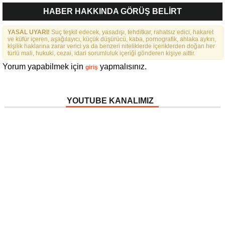
FEDERASYONU İÇIN 25
HABER HAKKINDA GÖRÜŞ BELİRT
MADDELIK BÜYÜK VIZYON:
“DAHA GÜÇLÜ, DAHA ETKIN,
YASAL UYARI!
Suç teşkil edecek, yasadışı, tehditkar, rahatsız edici, hakaret
DAHA KAPSAYICI BIR
ve küfür içeren, aşağılayıcı, küçük düşürücü, kaba, pornografik, ahlaka aykırı,
FEDERASYON İÇIN YOLA
kişilik haklarına zarar verici ya da benzeri niteliklerde içeriklerden doğan her
ÇIKTIK”
türlü mali, hukuki, cezai, idari sorumluluk içeriği gönderen kişiye aittir.
Yorum yapabilmek için
yapmalısınız.
giriş
YOUTUBE KANALIMIZ