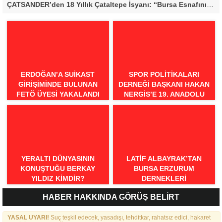
ÇATSANDER’den 18 Yıllık Çataltepe İsyanı: “Bursa Esnafını Kim 18 Yıldır Mağdur Ediyor?”
ERDOĞAN’A SUIKAST
SPOR POLITIKALARI
GIRIŞIMINDE BULUNAN
DERNEĞI BAŞKANI HAKAN
FETÖ ÜYESI YAKALANDI
NERGIS’E 19. ANADOLU
SPOR ÖDÜLLERI’NDE
“ÖRNEK DAVRANIŞ” ÖDÜLÜ
YERALTI DÜNYASININ
LATIF ALBAYRAK’TAN
KONUŞTUĞU BERKAY
BURSA ERZURUM
YILDIZ KIMDIR?
DERNEKLERI
FEDERASYONU İÇIN 25
HABER HAKKINDA GÖRÜŞ BELİRT
MADDELIK BÜYÜK VIZYON:
“DAHA GÜÇLÜ, DAHA ETKIN,
YASAL UYARI!
Suç teşkil edecek, yasadışı, tehditkar, rahatsız edici, hakaret
DAHA KAPSAYICI BIR