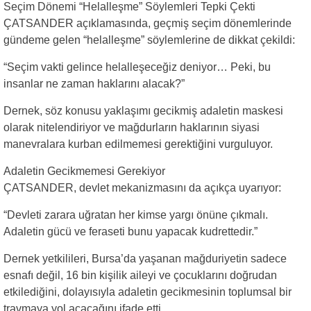
Seçim Dönemi “Helalleşme” Söylemleri Tepki Çekti
ÇATSANDER açıklamasında, geçmiş seçim dönemlerinde
gündeme gelen “helalleşme” söylemlerine de dikkat çekildi:
“Seçim vakti gelince helalleşeceğiz deniyor… Peki, bu
insanlar ne zaman haklarını alacak?”
Dernek, söz konusu yaklaşımı gecikmiş adaletin maskesi
olarak nitelendiriyor ve mağdurların haklarının siyasi
manevralara kurban edilmemesi gerektiğini vurguluyor.
Adaletin Gecikmemesi Gerekiyor
ÇATSANDER, devlet mekanizmasını da açıkça uyarıyor:
“Devleti zarara uğratan her kimse yargı önüne çıkmalı.
Adaletin gücü ve feraseti bunu yapacak kudrettedir.”
Dernek yetkilileri, Bursa’da yaşanan mağduriyetin sadece
esnafı değil, 16 bin kişilik aileyi ve çocuklarını doğrudan
etkilediğini, dolayısıyla adaletin gecikmesinin toplumsal bir
travmaya yol açacağını ifade etti.