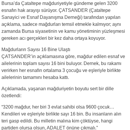
Bursa’da Çataltepe mağduriyetiyle gündeme gelen 3200
esnafın hak arayışı sürüyor. ÇATSANDER (Çataltepe
Sanayici ve Esnaf Dayanışma Derneği) tarafından yapılan
açıklama, sadece mağdurları temsil etmekle kalmıyor; aynı
zamanda Bursa siyasetinin ve kamu yönetiminin yüzleşmesi
gereken acı gerçekleri bir kez daha ortaya koyuyor.
Mağdurların Sayısı 16 Bine Ulaştı
ÇATSANDER’in açıklamasına göre, mağdur edilen esnaf ve
ailelerinin toplam sayısı 16 bini buluyor. Dernek, bu rakamı
verirken her esnafın ortalama 3 çocuğu ve eşleriyle birlikte
ailelerinin tamamını hesaba kattı.
Açıklamada, yaşanan mağduriyetin boyutu sert bir dille
özetlendi:
“3200 mağdur, her biri 3 evlat sahibi olsa 9600 çocuk…
Kendileri ve eşleriyle birlikte sayı 16 bin. Bu insanların alın
teri gasp edildi. Bu milletin malına kim çöktüyse, hangi
partiden olursa olsun, ADALET önüne çıkmalı.”