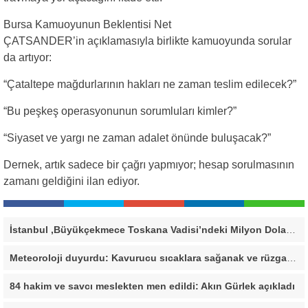
Bursa Kamuoyunun Beklentisi Net
ÇATSANDER’in açıklamasıyla birlikte kamuoyunda sorular
da artıyor:
“Çataltepe mağdurlarının hakları ne zaman teslim edilecek?”
“Bu peşkeş operasyonunun sorumluları kimler?”
“Siyaset ve yargı ne zaman adalet önünde buluşacak?”
Dernek, artık sadece bir çağrı yapmıyor; hesap sorulmasının
zamanı geldiğini ilan ediyor.
İstanbul ,Büyükçekmece Toskana Vadisi’ndeki Milyon Dolarlık Villa İçin Savcılık Harekete Geçti! 138,40 Metrekarelik Kaçak Alan Tespit Edildi
Meteoroloji duyurdu: Kavurucu sıcaklara sağanak ve rüzgar arası
84 hakim ve savcı meslekten men edildi: Akın Gürlek açıkladı