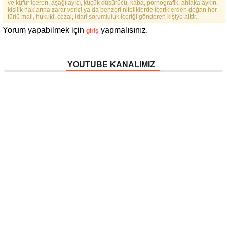
ve küfür içeren, aşağılayıcı, küçük düşürücü, kaba, pornografik, ahlaka aykırı,
FEDERASYON İÇIN YOLA
kişilik haklarına zarar verici ya da benzeri niteliklerde içeriklerden doğan her
ÇIKTIK”
türlü mali, hukuki, cezai, idari sorumluluk içeriği gönderen kişiye aittir.
Yorum yapabilmek için
yapmalısınız.
giriş
YOUTUBE KANALIMIZ