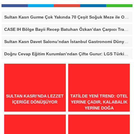
Sultan Kasrı Gurme Çok Yakında 70 Çeşit Soğuk Meze ile Online Satışa Başlıyor
CASE IH Bölge Bayii Recep Batuhan Özkan’dan Çarpıcı Traktör Piyasası Analizi: “Türkiye Traktör Pazarı Tarihinin En Zorlu Dönemlerinden Birini Yaşıyor”
Sultan Kasrı Davet Salonu’ndan İstanbul Gastronomi Dünyasını Buluşturan Lezzet Organizasyonu
Doğru Cevap Eğitim Kurumları’ndan Çifte Gurur: LGS Türkiye Birinciliği, YKS’de İlk 1000’e 8 Öğrenci
SULTAN KASRI’NDA LEZZET
TATILDE YENI TREND: OTEL
İÇERİĞE DÖNÜŞÜYOR
YERINE ÇADIR, KALABALIK
YERINE DOĞA