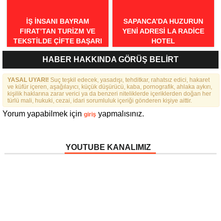
İŞ İNSANI BAYRAM
SAPANCA’DA HUZURUN
FIRAT’TAN TURİZM VE
YENI ADRESI LA RADICE
TEKSTİLDE ÇİFTE BAŞARI
HOTEL
HABER HAKKINDA GÖRÜŞ BELİRT
YASAL UYARI!
Suç teşkil edecek, yasadışı, tehditkar, rahatsız edici, hakaret
ve küfür içeren, aşağılayıcı, küçük düşürücü, kaba, pornografik, ahlaka aykırı,
kişilik haklarına zarar verici ya da benzeri niteliklerde içeriklerden doğan her
türlü mali, hukuki, cezai, idari sorumluluk içeriği gönderen kişiye aittir.
Yorum yapabilmek için
yapmalısınız.
giriş
YOUTUBE KANALIMIZ