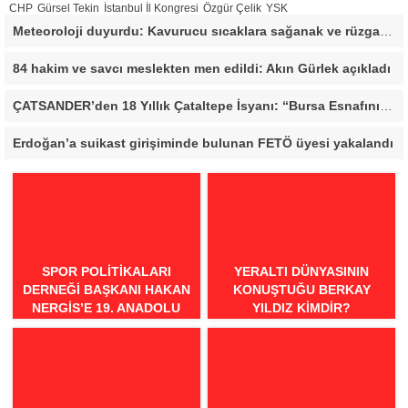
CHP
Gürsel Tekin
İstanbul İl Kongresi
Özgür Çelik
YSK
Meteoroloji duyurdu: Kavurucu sıcaklara sağanak ve rüzgar arası
84 hakim ve savcı meslekten men edildi: Akın Gürlek açıkladı
ÇATSANDER’den 18 Yıllık Çataltepe İsyanı: “Bursa Esnafını Kim 18 Yıldır Mağdur Ediyor?”
Erdoğan’a suikast girişiminde bulunan FETÖ üyesi yakalandı
SPOR POLITIKALARI
YERALTI DÜNYASININ
DERNEĞI BAŞKANI HAKAN
KONUŞTUĞU BERKAY
NERGIS’E 19. ANADOLU
YILDIZ KIMDIR?
SPOR ÖDÜLLERI’NDE
“ÖRNEK DAVRANIŞ” ÖDÜLÜ