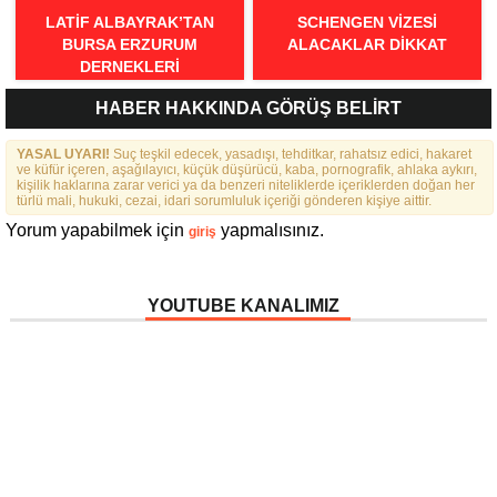
LATIF ALBAYRAK’TAN
SCHENGEN VİZESİ
BURSA ERZURUM
ALACAKLAR DİKKAT
DERNEKLERI
FEDERASYONU İÇIN 25
HABER HAKKINDA GÖRÜŞ BELİRT
MADDELIK BÜYÜK VIZYON:
“DAHA GÜÇLÜ, DAHA ETKIN,
YASAL UYARI!
DAHA KAPSAYICI BIR
Suç teşkil edecek, yasadışı, tehditkar, rahatsız edici, hakaret
ve küfür içeren, aşağılayıcı, küçük düşürücü, kaba, pornografik, ahlaka aykırı,
FEDERASYON İÇIN YOLA
kişilik haklarına zarar verici ya da benzeri niteliklerde içeriklerden doğan her
ÇIKTIK”
türlü mali, hukuki, cezai, idari sorumluluk içeriği gönderen kişiye aittir.
Yorum yapabilmek için
yapmalısınız.
giriş
YOUTUBE KANALIMIZ