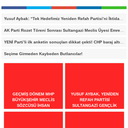
Yusuf Aybak: “Tek Hedefimiz Yeniden Refah Partisi’ni İktidara Taşımak”
AK Parti Rozet Töreni Sonrası Sultangazi Meclis Üyesi Emrecan Durmuş’tan Sert Mesaj: “Biz Gücümüzü Makamlardan Değil, Halktan Alıyoruz”
YENİ Parti’li ilk anketin sonuçları dikkat çekti! CHP baraj altı kaldı
Seçime Girmeden Kaybeden Butlancılar!
GEÇMİŞ DÖNEM MHP
YUSUF AYBAK, YENIDEN
BÜYÜKŞEHİR MECLİS
REFAH PARTISI
SÖZCÜSÜ İHSAN
SULTANGAZI GENÇLIK
BİLGİLİ’DEN BURSA İÇİN
KOLLARI BAŞKANI OLDU
“MİNEATÜRKİSTAN”
ÇAĞRISI: “BURSA TÜRK