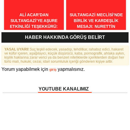
DÜNYASININ BULUŞMA
NOKTASI OLMALIDIR”
ALI ACAR’DAN
SULTANGAZI MECLISI’NDE
SULTANGAZI’YE AŞURE
BIRLIK VE KARDEŞLIK
ETKINLIĞI TEŞEKKÜRÜ:
MESAJI: NURETTIN
“BIRLIKTE GÜÇLÜYÜZ,
NARIN’DEN RAHMI KOÇ’UN
HABER HAKKINDA GÖRÜŞ BELİRT
BIRLIKTE DAHA GÜZELIZ”
SÖZLERINE TEPKI
YASAL UYARI!
Suç teşkil edecek, yasadışı, tehditkar, rahatsız edici, hakaret
ve küfür içeren, aşağılayıcı, küçük düşürücü, kaba, pornografik, ahlaka aykırı,
kişilik haklarına zarar verici ya da benzeri niteliklerde içeriklerden doğan her
türlü mali, hukuki, cezai, idari sorumluluk içeriği gönderen kişiye aittir.
Yorum yapabilmek için
yapmalısınız.
giriş
YOUTUBE KANALIMIZ