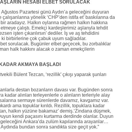
 YAŞLARIN HESABI ELBET SORULACAK
Ağustos Pazartesi günü Aydın’a geleceğini duyuran
çalışanlarına yönelik ‘CHP’den istifa et’ baskılarına da
ir aradayız. Halkın oylarına rağmen halkın hakkına
 etmeye çalıştı. Emekçi kardeşlerimiz aşlarıyla tehdit
zsen işten çıkarılırsın’ dediler. İş ve aş tehdidini
 o ki birbirlerine çok çabuk uyum sağladılar.
bet sorulacak. Bugünler elbet geçecek, bu zorbalıklar
man halk hakkını alacak o zaman emekçilerin
 KADAR AKMAYA BAŞLADI
ili Bülent Tezcan, ‘rezillik’ çıkışı yaparak şunları
nlarla destan bozanların davası var. Bugünden sonra
adar alınları terleyenlerle o alınların terleriyle alay
masalarına sermaye sürenlerde davamız, kavgamız var.
kardı ama topuklar kırıldı. Rezillik, topuklara kadar
satan, halkın yüzüne bakamaz’ demiş.‘Zindana düşmek,
Duyun kendi paçasını kurtarma derdinde olanlar. Duyun
ari geleceğini Ankara’da zulüm kapılarında arayanlar…
 Aydında bundan sonra sandıkta size geçit yok.”