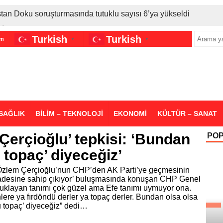
stan Doku soruşturmasında tutuklu sayısı 6’ya yükseldi
İran gerilimi Türkiye’yi vurdu: Motorine tüm zamanların en bü
Turkish
Turkish
im
▼
▼
sigara grubuna daha zam geldi
SAĞLIK
BİLİM – TEKNOLOJİ
EKONOMİ
KÜLTÜR – SANAT
Çerçioğlu’ tepkisi: ‘Bundan
PO
 topaç’ diyeceğiz’
Özlem Çerçioğlu’nun CHP’den AK Parti’ye geçmesinin
radesine sahip çıkıyor’ buluşmasında konuşan CHP Genel
uklayan tanımı çok güzel ama Efe tanımı uymuyor ona.
re ya fırdöndü derler ya topaç derler. Bundan olsa olsa
u topaç’ diyeceğiz” dedi…