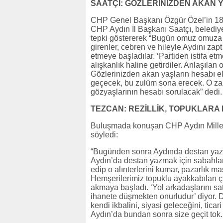
SAATÇI: GÖZLERİNİZDEN AKAN
CHP Genel Başkanı Özgür Özel’in 18 
CHP Aydın İl Başkanı Saatçı, belediye 
tepki göstererek “Bugün omuz omuza b
girenler, cebren ve hileyle Aydını zapt
etmeye başladılar. ‘Partiden istifa etme
alışkanlık haline getirdiler. Anlaşılan
Gözlerinizden akan yaşların hesabı el
geçecek, bu zulüm sona erecek. O za
gözyaşlarının hesabı sorulacak” dedi.
TEZCAN: REZİLLİK, TOPUKLARA
Buluşmada konuşan CHP Aydın Milletvek
söyledi:
“Bugünden sonra Aydında destan yaza
Aydın’da destan yazmak için sabahlara k
edip o alınterlerini kumar, pazarlık 
Hemşerilerimiz topuklu ayakkabıları çı
akmaya başladı. ‘Yol arkadaşlarını 
ihanete düşmekten onurludur’ diyor. 
kendi ikbalini, siyasi geleceğini, tic
Aydın’da bundan sonra size geçit tok.