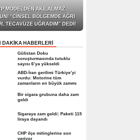
AZERBAYCAN’IN ÜN
RP MODELDEN AKILALMAZ
BLOGGER’I VE INFLU
UN! “CINSEL BÖLGEMDE AĞRI
ARZU JALILI ILE YAP
R, TECAVÜZE UĞRADIM” DEDI!
RÖPORTAJ SIZLERL
 DAKİKA HABERLERİ
Gülistan Doku
soruşturmasında tutuklu
sayısı 6’ya yükseldi
ABD-İran gerilimi Türkiye’yi
vurdu: Motorine tüm
zamanların en büyük zammı
Bir sigara grubuna daha zam
geldi
Sigaraya zam geldi: Paketi 115
liraya dayandı
CHP ilçe mitinglerine son
veriyor