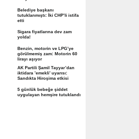
Belediye başkanı
tutuklanmıştı: İki CHP’li istifa
etti
Sigara fiyatlarına dev zam
yolda!
Benzin, motorin ve LPG’ye
görülmemiş zam: Motorin 60
lirayı aşıyor
AK Partili Şamil Tayyar’dan
iktidara ’emekli’ uyarısı:
Sandıkta Hiroşima etkisi
yaratır
5 günlük bebeğe şiddet
uygulayan hemşire tutuklandı