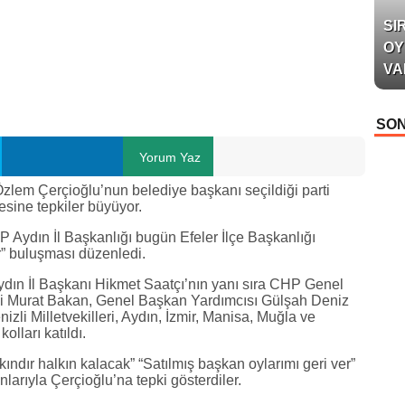
SI
OY
VA
SON
Yorum Yaz
lem Çerçioğlu’nun belediye başkanı seçildiği parti
sine tepkiler büyüyor.
P Aydın İl Başkanlığı bugün Efeler İlçe Başkanlığı
r” buluşması düzenledi.
ydın İl Başkanı Hikmet Saatçı’nın yanı sıra CHP Genel
ili Murat Bakan, Genel Başkan Yardımcısı Gülşah Deniz
izli Milletvekilleri, Aydın, İzmir, Manisa, Muğla ve
kolları katıldı.
kındır halkın kalacak” “Satılmış başkan oylarımı geri ver”
arıyla Çerçioğlu’na tepki gösterdiler.