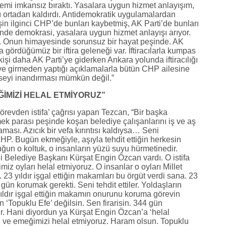
emi imkansız bıraktı. Yasalara uygun hizmet anlayışım,
 ortadan kaldırdı. Antidemokratik uygulamalardan
şin ilginci CHP’de bunları kaybetmiş, AK Parti’de bunları
de demokrasi, yasalara uygun hizmet anlayışı arıyor.
 Onun himayesinde sorunsuz bir hayat peşinde. AK
gördüğümüz bir iftira geleneği var. İftiracılarla kumpas
şi daha AK Parti’ye giderken Ankara yolunda iftiracılığı
e girmeden yaptığı açıklamalarla bütün CHP ailesine
seyi inandırması mümkün değil.”
İMİZİ HELAL ETMİYORUZ”
örevden istifa’ çağrısı yapan Tezcan, “Bir başka
mek parası peşinde koşan belediye çalışanlarını iş ve aş
ması. Azıcık bir vefa kırıntısı kaldıysa… Seni
P. Bugün ekmeğiyle, aşıyla tehdit ettiğin herkesin
duğun o koltuk, o insanların yüzü suyu hürmetinedir.
lli Belediye Başkanı Kürşat Engin Özcan vardı. O istifa
iz oyları helal etmiyoruz. O insanlar o oyları Millet
. 23 yıldır işgal ettiğin makamları bu örgüt verdi sana. 23
gün korumak gerekti. Seni tehdit ettiler. Yoldaşların
yıldır işgal ettiğin makamın onurunu koruma görevin
‘Topuklu Efe’ değilsin. Sen firarisin. 344 gün
r. Hani diyordun ya Kürşat Engin Özcan’a ‘helal
 ve emeğimizi helal etmiyoruz. Haram olsun. Topuklu