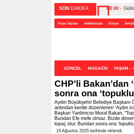
SON
DAKİKA
08:40 -
Güli
00:27 -
ABD-
Köşe Yazıları
Hakkımızda
Künye
İletiş
00:35 -
Bir 
GÜNCEL
MAGAZİN
YAŞAM – 
CHP’li Bakan’dan ‘
sonra ona ‘topuklu
Aydın Büyükşehir Belediye Başkanı 
ardından kentte düzenlenen ‘Aydın i
Başkan Yardımcısı Murat Bakan, “Top
Bundan Efe mefe olmaz. Bizde dönenle
topaç olur. Bundan sonra ona ‘topukl
15 Ağustos 2025 tarihinde eklendi.