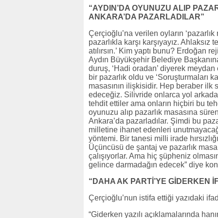
“AYDIN’DA OYUNUZU ALIP PAZA
ANKARA’DA PAZARLADILAR”
Çerçioğlu’na verilen oyların ‘pazarlık
pazarlıkla karşı karşıyayız. Ahlaksız te
atılırsın.’ Kim yaptı bunu? Erdoğan reji
Aydın Büyükşehir Belediye Başkanına ‘y
duruş, ‘Hadi oradan’ diyerek meydan
bir pazarlık oldu ve ‘Soruşturmaları ka
masasının ilişkisidir. Hep beraber il
edeceğiz. Silivride onlarca yol arkadaş
tehdit ettiler ama onların hiçbiri bu 
oyunuzu alıp pazarlık masasına sürenle
Ankara’da pazarladılar. Şimdi bu pazar
milletine ihanet edenleri unutmayacağız
yöntemi. Bir tanesi milli irade hırsız
Üçüncüsü de şantaj ve pazarlık masal
çalışıyorlar. Ama hiç şüpheniz olmasın
gelince darmadağın edecek” diye kon
“DAHA AK PARTİ’YE GİDERKEN İ
Çerçioğlu’nun istifa ettiği yazıdaki if
“Giderken yazılı açıklamalarında hanım