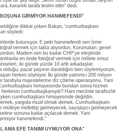
öyle bir şey değil. Senin ruhun özgür olmalı, beynin
ra, karanlık tarafa teslim ettin” dedi.
BOŞUNA GİRMİYOR HANIMEFENDİ”
kseldiğine dikkat çeken Bakan, ‘cumhurbaşkanı
arı söyledi:
ştirilerde bulunuyor. E peki hanımefendi sen İzmir
oğraf vermek için takla atıyordun. Korumaları, genel
liyordun. Madem sen bu kadar CHP’ye eleştiride
ntılarda en önde fotoğraf vermek için millete omuz
isseleri, iki günde yüzde 10 arttı arkadaşlar.
 olduğu, pazar payının daraldığını ben söylemiyorum,
aşan herkes söylüyor. İki günde yatırımcı 200 milyon
ir tarafıyla majestelerine diz çökme operasyonu. Yani
n Cumhurbaşkanı himayesinde bundan sonra hizmet
herkesin cumhurbaşkanıydı? Hani mecliste tarafsızlık
iyken cumhurbaşkanı himayesinde değildin.
emek, yargıda muaf olmak demek. Cumhurbaşkanı
mülkiye müfettişi gelmeyecek, sayıştaycı gelmeyecek
rketine sonuna kadar açılacak demek. Yani
rmiyor hanımefendi.”
L AMA EFE TANIMI UYMUYOR ONA”