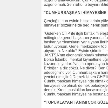
özgür olamayacaksın. Çünkü özgürlük 
özgür olmalı. Sen ruhunu beynini iktida
“CUMHURBAŞKANI HİMAYESİNE 
Çerçioğlu’nun eşinin hisselerinin yü
himayesi’ sözlerine de değinerek şunl
“Giderken CHP ile ilgili bir takım ele
mitinginde genel başkanın yanında fot
başkan yardımcılarını yana yana iler
bulunuyorsun. Genel merkezdeki topla
atıyordun. Ne oldu? Eşinin şirketinin h
JANTSA’nın ekonomik olarak sıkıntıda
Borsa İstanbul menkul kıymetlerle uğr
kazandı diyorlar. Yani bu operasyon b
Erdoğan’a diz çöktü. Ne diyor? ‘Be
edeceğim’ diyor. Cumhurbaşkanı hani 
yemini etmiştin? Demek ki sen CHP’l
Cumhurbaşkanı himayesinde olmak d
himayesinde olmak demek belediyeye 
demek. Kredi muslukları kocasının şi
Cumhurbaşkanı himayesine boşuna gi
“TOPUKLAYAN TANIMI ÇOK GÜZE