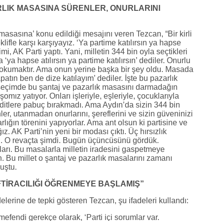
RLIK MASASINA SÜRENLER, ONURLARINI
 masasına’ konu edildiği mesajını veren Tezcan, “Bir kirli
klifle karşı karşıyayız. ‘Ya partime katılırsın ya hapse
mi, AK Parti yaptı. Yani, milletin 344 bin oyla seçtikleri
a hapse atılırsın ya partime katılırsın’ dediler. Onurlu
 okumaktır. Ama onun yerine başka bir şey oldu. Masada
patın ben de dize katılayım’ dediler. İşte bu pazarlık
k seçimde bu şantaj ve pazarlık masasını darmadağın
omız yatıyor. Onları işleriyle, eşleriyle, çocuklarıyla
tehditlere pabuç bırakmadı. Ama Aydın’da sizin 344 bin
r, utanmadan onurlarını, şereflerini ve sizin güveninizi
lığın törenini yapıyorlar. Ama ant olsun ki partisine ve
. AK Parti’nin yeni bir modası çıktı. Üç hırsızlık
lığı. O revaçta şimdi. Bugün üçüncüsünü gördük.
arı. Bu masalarla milletin iradesini gaspetmeye
. Bu millet o şantaj ve pazarlık masalarını zamanı
uştu.
FTİRACILIĞI ÖĞRENMEYE BAŞLAMIŞ”
adelerine de tepki gösteren Tezcan, şu ifadeleri kullandı:
efendi gerekçe olarak, ‘Parti içi sorumlar var.