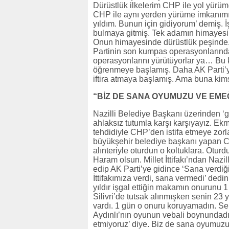
Dürüstlük ilkelerim CHP ile yol yürüm
CHP ile aynı yerden yürüme imkanımı
yıldım. Bunun için gidiyorum’ demiş. İ
bulmaya gitmiş. Tek adamın himayesin
Onun himayesinde dürüstlük peşinde.
Partinin son kumpas operasyonlarında 
operasyonlarını yürütüyorlar ya… Bu ki
öğrenmeye başlamış. Daha AK Parti’y
iftira atmaya başlamış. Ama buna kim
“BİZ DE SANA OYUMUZU VE EMEĞ
Nazilli Belediye Başkanı üzerinden ‘g
ahlaksız tutumla karşı karşıyayız. Ek
tehdidiyle CHP’den istifa etmeye zorla
büyükşehir belediye başkanı yapan CH
alınteriyle oturdun o koltuklara. Otur
Haram olsun. Millet İttifakı’ndan Nazi
edip AK Parti’ye gidince ‘Sana verdiğim
İttifakımıza verdi, sana vermedi’ dedin
yıldır işgal ettiğin makamın onurunu 1 
Silivri’de tutsak alınmışken senin 23 
vardı. 1 gün o onuru koruyamadın. Sen 
Aydınlı’nın oyunun vebali boynundadı
etmiyoruz’ diye. Biz de sana oyumuzu