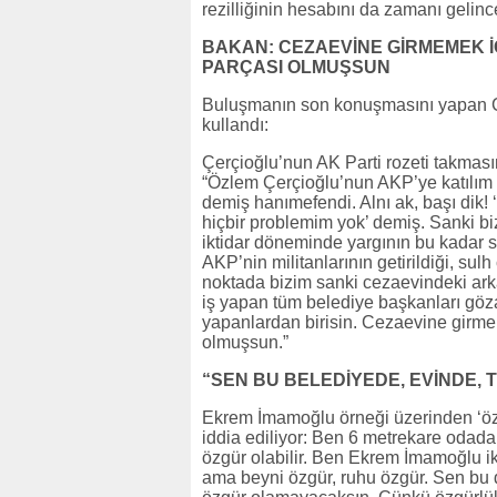
rezilliğinin hesabını da zamanı gelinc
BAKAN: CEZAEVİNE GİRMEMEK İ
PARÇASI OLMUŞSUN
Buluşmanın son konuşmasını yapan C
kullandı:
Çerçioğlu’nun AK Parti rozeti takması
“Özlem Çerçioğlu’nun AKP’ye katılım t
demiş hanımefendi. Alnı ak, başı dik! ‘
hiçbir problemim yok’ demiş. Sanki bi
iktidar döneminde yargının bu kadar siya
AKP’nin militanlarının getirildiği, sulh
noktada bizim sanki cezaevindeki ark
iş yapan tüm belediye başkanları göza
yapanlardan birisin. Cezaevine girmem
olmuşsun.”
“SEN BU BELEDİYEDE, EVİNDE
Ekrem İmamoğlu örneği üzerinden ‘öz
iddia ediliyor: Ben 6 metrekare odad
özgür olabilir. Ben Ekrem İmamoğlu i
ama beyni özgür, ruhu özgür. Sen bu 