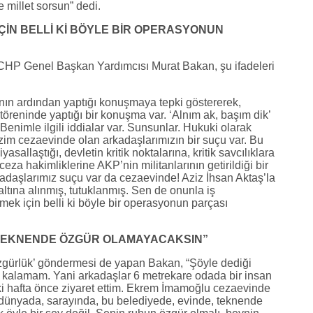
e millet sorsun” dedi.
ÇİN BELLİ Kİ BÖYLE BİR OPERASYONUN
HP Genel Başkan Yardımcısı Murat Bakan, şu ifadeleri
nın ardından yaptığı konuşmaya tepki göstererek,
öreninde yaptığı bir konuşma var. ‘Alnım ak, başım dik’
Benimle ilgili iddialar var. Sunsunlar. Hukuki olarak
zim cezaevinde olan arkadaşlarımızın bir suçu var. Bu
sallaştığı, devletin kritik noktalarına, kritik savcılıklara
 ceza hakimliklerine AKP’nin militanlarının getirildiği bir
adaşlarımız suçu var da cezaevinde! Aziz İhsan Aktaş’la
ltına alınmış, tutuklanmış. Sen de onunla iş
ek için belli ki böyle bir operasyonun parçası
, TEKNENDE ÖZGÜR OLAMAYACAKSIN”
gürlük’ göndermesi de yapan Bakan, “Şöyle dediği
a kalamam. Yani arkadaşlar 6 metrekare odada bir insan
ki hafta önce ziyaret ettim. Ekrem İmamoğlu cezaevinde
dünyada, sarayında, bu belediyede, evinde, teknende