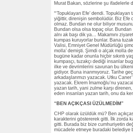
Murat Bakan, sözlerine şu ifadelerle d
“‘Topuklayan Efe’ dendi. Topuklayan 
yiğittir, direnişin sembolüdür. Biz Ef
olmaz. Bundan ne olur biliyor musunuz
Bundan olsa olsa topaç olur. Bundan 
alnı ak başı dik ya… Makamını ziyare
kumpas kuruyorlar bunlar. Bana tuzak 
Valisi, Emniyet Genel Müdürlüğü şimd
molla’ demişti. Şimdi o alçak molla de
bugüne kadar onunla hiçbir sıkıntı yaş
kumpasçı, tuzakçı dediği insanlar bug
ilke ve devrimlerini savunan bu ülken
gidiyor. Buna inanmıyoruz. Tarihe geçe
arkadaşlarımızı yazacak. Utku Caner’i
yazacak. Ekrem İmamoğlu’nu yazacak 
yazan tarih, yani zulme karşı direnen,
eden insanları yazan tarih, onu da k
“BEN AÇIKÇASI ÜZÜLMEDİM”
CHP olarak üzüldük mü? Ben açıkçası ü
karakterini göstererek gitti. İlk zorda
gitti. Burada biz bize cumhuriyetin d
mücadele etmeye buradaki belediye b