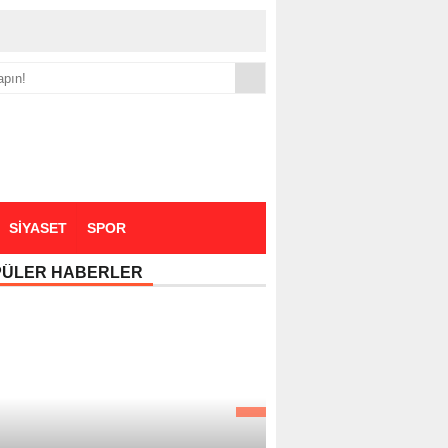
yük zammı
SİYASET
SPOR
PÜLER HABERLER