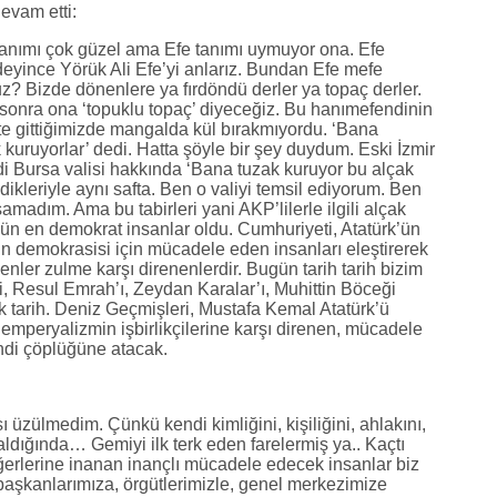
evam etti:
tanımı çok güzel ama Efe tanımı uymuyor ona. Efe
e deyince Yörük Ali Efe’yi anlarız. Bundan Efe mefe
? Bizde dönenlere ya fırdöndü derler ya topaç derler.
sonra ona ‘topuklu topaç’ diyeceğiz. Bu hanımefendinin
te gittiğimizde mangalda kül bırakmıyordu. ‘Bana
kuruyorlar’ dedi. Hatta şöyle bir şey duydum. Eski İzmir
i Bursa valisi hakkında ‘Bana tuzak kuruyor bu alçak
dikleriyle aynı safta. Ben o valiyi temsil ediyorum. Ben
amadım. Ama bu tabirleri yani AKP’lilerle ilgili alçak
ün en demokrat insanlar oldu. Cumhuriyeti, Atatürk’ün
in demokrasisi için mücadele eden insanları eleştirerek
nler zulme karşı direnenlerdir. Bugün tarih tarih bizim
, Resul Emrah’ı, Zeydan Karalar’ı, Muhittin Böceği
tarih. Deniz Geçmişleri, Mustafa Kemal Atatürk’ü
 emperyalizmin işbirlikçilerine karşı direnen, mücadele
endi çöplüğüne atacak.
zülmedim. Çünkü kendi kimliğini, kişiliğini, ahlakını,
 kaldığında… Gemiyi ilk terk eden farelermiş ya.. Kaçtı
eğerlerine inanan inançlı mücadele edecek insanlar biz
aşkanlarımıza, örgütlerimizle, genel merkezimize