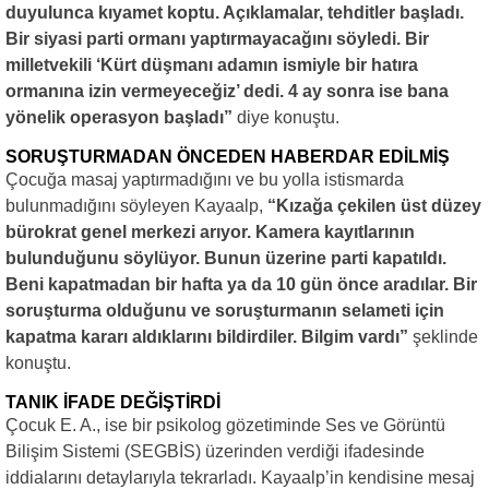
duyulunca kıyamet koptu. Açıklamalar, tehditler başladı.
Bir siyasi parti ormanı yaptırmayacağını söyledi. Bir
milletvekili ‘Kürt düşmanı adamın ismiyle bir hatıra
ormanına izin vermeyeceğiz’ dedi. 4 ay sonra ise bana
yönelik operasyon başladı”
diye konuştu.
SORUŞTURMADAN ÖNCEDEN HABERDAR EDİLMİŞ
Çocuğa masaj yaptırmadığını ve bu yolla istismarda
bulunmadığını söyleyen Kayaalp,
“Kızağa çekilen üst düzey
bürokrat genel merkezi arıyor. Kamera kayıtlarının
bulunduğunu söylüyor. Bunun üzerine parti kapatıldı.
Beni kapatmadan bir hafta ya da 10 gün önce aradılar. Bir
soruşturma olduğunu ve soruşturmanın selameti için
kapatma kararı aldıklarını bildirdiler. Bilgim vardı”
şeklinde
konuştu.
TANIK İFADE DEĞİŞTİRDİ
Çocuk E. A., ise bir psikolog gözetiminde Ses ve Görüntü
Bilişim Sistemi (SEGBİS) üzerinden verdiği ifadesinde
iddialarını detaylarıyla tekrarladı. Kayaalp’in kendisine mesaj