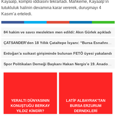
Kayaalp, komplo iddiasını tekrarladı. Mahkeme, Kayaalp’in
tutukluluk halinin devamına karar vererek, duruşmayı 4
Kasım’a erteledi.
84 hakim ve savcı meslekten men edildi: Akın Gürlek açıkladı
ÇATSANDER’den 18 Yıllık Çataltepe İsyanı: “Bursa Esnafını Kim 18 Yıldır Mağdur Ediyor?”
Erdoğan’a suikast girişiminde bulunan FETÖ üyesi yakalandı
Spor Politikaları Derneği Başkanı Hakan Nergis’e 19. Anadolu Spor Ödülleri’nde “Örnek Davranış” Ödülü
YERALTI DÜNYASININ
LATIF ALBAYRAK’TAN
KONUŞTUĞU BERKAY
BURSA ERZURUM
YILDIZ KIMDIR?
DERNEKLERI