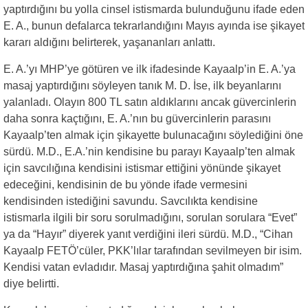
yaptırdığını bu yolla cinsel istismarda bulunduğunu ifade eden
E. A., bunun defalarca tekrarlandığını Mayıs ayında ise şikayet
kararı aldığını belirterek, yaşananları anlattı.
E. A.’yı MHP’ye götüren ve ilk ifadesinde Kayaalp’in E. A.’ya
masaj yaptırdığını söyleyen tanık M. D. İse, ilk beyanlarını
yalanladı. Olayın 800 TL satın aldıklarını ancak güvercinlerin
daha sonra kaçtığını, E. A.’nın bu güvercinlerin parasını
Kayaalp’ten almak için şikayette bulunacağını söylediğini öne
sürdü. M.D., E.A.’nin kendisine bu parayı Kayaalp’ten almak
için savcılığına kendisini istismar ettiğini yönünde şikayet
edeceğini, kendisinin de bu yönde ifade vermesini
kendisinden istediğini savundu. Savcılıkta kendisine
istismarla ilgili bir soru sorulmadığını, sorulan sorulara “Evet”
ya da “Hayır” diyerek yanıt verdiğini ileri sürdü. M.D., “Cihan
Kayaalp FETÖ’cüler, PKK’lılar tarafından sevilmeyen bir isim.
Kendisi vatan evladıdır. Masaj yaptırdığına şahit olmadım”
diye belirtti.