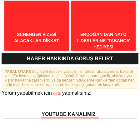
FEDERASYONU İÇIN 25
MADDELIK BÜYÜK VIZYON:
“DAHA GÜÇLÜ, DAHA ETKIN,
DAHA KAPSAYICI BIR
FEDERASYON İÇIN YOLA
ÇIKTIK”
SCHENGEN VİZESİ
ERDOĞAN’DAN NATO
ALACAKLAR DİKKAT
LIDERLERINE ‘TABANCA’
HEDIYESI
HABER HAKKINDA GÖRÜŞ BELİRT
YASAL UYARI!
Suç teşkil edecek, yasadışı, tehditkar, rahatsız edici, hakaret
ve küfür içeren, aşağılayıcı, küçük düşürücü, kaba, pornografik, ahlaka aykırı,
kişilik haklarına zarar verici ya da benzeri niteliklerde içeriklerden doğan her
türlü mali, hukuki, cezai, idari sorumluluk içeriği gönderen kişiye aittir.
Yorum yapabilmek için
yapmalısınız.
giriş
YOUTUBE KANALIMIZ