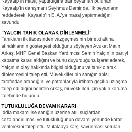
Kayaalp’ın masaj yaptırdığına dair beyanları bulunan
Kayaalp’in danışmanı Şeyhmus Demir de, ilk beyanlarını
reddederek, Kayaalp’ın E. A.’ya masaj yaptırmadığını
savundu.
“YALÇIN TANIK OLARAK DİNLENMELİ”
Tanıkların ilk ifadesinden vazgeçmesinin bir etki altına
alındıklarının göstergesi olduğunu söyleyen Avukat Metin
Arkaş, MHP Genel Başkan Yardımcısı Semih Yalçın’ın partiyi
kapatma kararı aldığını ve bunu duyurduğuna işaret ederek,
Yalçın’ın olay hakkında bilgisi olduğunu ve tanık olarak
dinlenmesini talep etti. Müvekkillerinin sanığın abisi
tarafından arandığını ve patronlarıyla irtibata geçilip uzlaşma
talep edildiğini belirten Arkaş, müvekkilleri için yakın koruma
talebinde bulundu.
TUTUKLULUĞA DEVAM KARARI
İddia makamı ise sanığın üzerine atılı suçlardan
cezalandırılması ve tutukluluğunun devamı yönünde karar
verilmesini talep etti. Mütalaaya karşı savunması sorulan