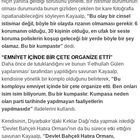
niçin yanına geldiği sorusunu yöneltti. Bir istismar durumunun
olması durumunda bunun gizliden çekilen bir kare fotoğrafla
ispatlanabileceğini söyleyen Kayaalp,
“Bu olay bir cinsel
istismar değil, böyle bir olayda rızanın olmaması gerekir. 6
korumanın olduğu, 30 kişinin olduğu, en ufak bir seste
koruma polislerin koşup geleceği bir yerde böyle bir şey
olamaz. Bu bir kumpastır”
dedi.
“EMNİYET İÇİNDE BİR ÇETE ORGANİZE ETTİ”
Daha önce de tutuklandığını ve bunun ‘Fethullah Gülen
yapılanması’ tarafından yapıldığını savunan Kayaalp,
kendisine yönelik bir komplo olduğunu belirterek,
“Bu
komployu emniyet içinde bir çete organize etti. Ben onları
isim isim biliyorum. Bu bir kumpastır. Kumpasa neden
olan parti tarihinde yapılmayan faaliyetlerin
yapılmasıdır”
ifadelerini kullandı.
Kendisinin, Diyarbakır’daki Kırklar Dağı’nda yapmak istediği
“Devlet Bahçeli Hatıra Ormanı”nın da bu sürece etki ettiğini
savunan Kayaalp,
“Devlet Bahçeli Hatıra Ormanı,