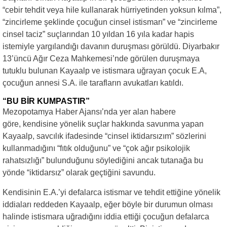
“cebir tehdit veya hile kullanarak hürriyetinden yoksun kılma”,
“zincirleme şeklinde çocuğun cinsel istismarı” ve “zincirleme
cinsel taciz” suçlarından 10 yıldan 16 yıla kadar hapis
istemiyle yargılandığı davanın duruşması görüldü. Diyarbakır
13’üncü Ağır Ceza Mahkemesi’nde görülen duruşmaya
tutuklu bulunan Kayaalp ve istismara uğrayan çocuk E.A,
çocuğun annesi S.A. ile tarafların avukatları katıldı.
“BU BİR KUMPASTIR”
Mezopotamya Haber Ajansı’nda yer alan habere
göre, kendisine yönelik suçlar hakkında savunma yapan
Kayaalp, savcılık ifadesinde “cinsel iktidarsızım” sözlerini
kullanmadığını “fıtık olduğunu” ve “çok ağır psikolojik
rahatsızlığı” bulunduğunu söylediğini ancak tutanağa bu
yönde “iktidarsız” olarak geçtiğini savundu.
Kendisinin E.A.’yi defalarca istismar ve tehdit ettiğine yönelik
iddiaları reddeden Kayaalp, eğer böyle bir durumun olması
halinde istismara uğradığını iddia ettiği çocuğun defalarca