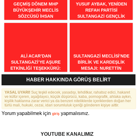
GEÇMİŞ DÖNEM MHP
YUSUF AYBAK, YENIDEN
BÜYÜKŞEHİR MECLİS
REFAH PARTISI
SÖZCÜSÜ İHSAN
SULTANGAZI GENÇLIK
BİLGİLİ’DEN BURSA İÇİN
KOLLARI BAŞKANI OLDU
“MİNEATÜRKİSTAN”
ÇAĞRISI: “BURSA TÜRK
DÜNYASININ BULUŞMA
NOKTASI OLMALIDIR”
ALI ACAR’DAN
SULTANGAZI MECLISI’NDE
SULTANGAZI’YE AŞURE
BIRLIK VE KARDEŞLIK
ETKINLIĞI TEŞEKKÜRÜ:
MESAJI: NURETTIN
“BIRLIKTE GÜÇLÜYÜZ,
NARIN’DEN RAHMI KOÇ’UN
HABER HAKKINDA GÖRÜŞ BELİRT
BIRLIKTE DAHA GÜZELIZ”
SÖZLERINE TEPKI
YASAL UYARI!
Suç teşkil edecek, yasadışı, tehditkar, rahatsız edici, hakaret
ve küfür içeren, aşağılayıcı, küçük düşürücü, kaba, pornografik, ahlaka aykırı,
kişilik haklarına zarar verici ya da benzeri niteliklerde içeriklerden doğan her
türlü mali, hukuki, cezai, idari sorumluluk içeriği gönderen kişiye aittir.
Yorum yapabilmek için
yapmalısınız.
giriş
YOUTUBE KANALIMIZ