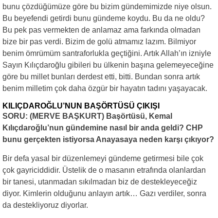
bunu çözdüğümüze göre bu bizim gündemimizde niye olsun.
Bu beyefendi getirdi bunu gündeme koydu. Bu da ne oldu?
Bu pek pas vermekten de anlamaz ama farkında olmadan
bize bir pas verdi. Bizim de golü atmamız lazım. Bilmiyor
benim ömrümüm santraforlukla geçtiğini. Artık Allah’ın izniyle
Sayın Kılıçdaroğlu gibileri bu ülkenin başına gelemeyeceğine
göre bu millet bunları derdest etti, bitti. Bundan sonra artık
benim milletim çok daha özgür bir hayatın tadını yaşayacak.
KILIÇDAROĞLU’NUN BAŞÖRTÜSÜ ÇIKIŞI
SORU: (MERVE BAŞKURT) Başörtüsü, Kemal
Kılıçdaroğlu’nun gündemine nasıl bir anda geldi? CHP
bunu gerçekten istiyorsa Anayasaya neden karşı çıkıyor?
Bir defa yasal bir düzenlemeyi gündeme getirmesi bile çok
çok gayriciddidir. Üstelik de o masanın etrafında olanlardan
bir tanesi, utanmadan sıkılmadan biz de destekleyeceğiz
diyor. Kimlerin olduğunu anlayın artık… Gazı verdiler, sonra
da destekliyoruz diyorlar.