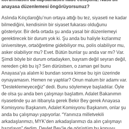
anayasa düzenlemesi öngörüyorsunuz?
Aslında Kılıçdaroğlu’nun ortaya attığı bu tez, siyaseti ne kadar
bilmediğini, kendisinin bir siyaset fukarası olduğunu
gösteriyor. Bir defa ortada şu anda yasal bir düzenlemeyi
gerektirecek bir durum yok ki. Şu anda bu haliyle kızlarımız
üniversiteye, ortaöğretime gidebiliyor mu, polis olabiliyor mu,
asker olabiliyor mu? Evet. Bütün bunlar şu anda var mı? Var.
Şimdi böyle bir durum ortadayken, bayram değil seyran değil,
nereden çıktı bu iş? Sen dürüstsen, o zaman gel bunu
Anayasa’ya alalım ki bundan sonra kimse bu işin üzerinde
oynayamasın. Hemen ne yaptılar? Onun malum bir adamı var.
“Desteklemeyeceğiz” dedi. Bunu söylemeye başladılar. Öyle
de olsa şu anda ben çalışmayı başlattım. Adalet Bakanımın
riyasetinde şu an itibarıyla gerek Bekir Bey gerek Anayasa
Komisyonu Başkanım, Adalet Komisyonu Başkanım, onlar şu
anda bu çalışmayı yapıyorlar. “Yanınıza milletvekili
arkadaşlarımızı, MYK’den arkadaşlarımızı da alın çalışmayı
hazırlayın” dedim. Devlet Bey’le de görüştüm bu konuyu.