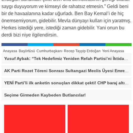
saygı duyuyorum ve kimseyi de rahatsız etmesin.” Geldi beni
bir de havaalanına kadar uğurladı. Ben Bay Kemal’i de hiç
önemsemiyorum, gidebilir. Mevla dünyayı kulları için yaratmış.
Herkes istediği yere, istediği zaman gidebilir. Yani onun bu
derdi bizi niye ilgilendirsin.
Anayasa
Başörtüsü
Cumhurbaşkanı
Recep Tayyip Erdoğan
Yeni Anayasa
Yusuf Aybak: “Tek Hedefimiz Yeniden Refah Partisi’ni İktidara Taşımak”
AK Parti Rozet Töreni Sonrası Sultangazi Meclis Üyesi Emrecan Durmuş’tan Sert Mesaj: “Biz Gücümüzü Makamlardan Değil, Halktan Alıyoruz”
YENİ Parti’li ilk anketin sonuçları dikkat çekti! CHP baraj altı kaldı
Seçime Girmeden Kaybeden Butlancılar!