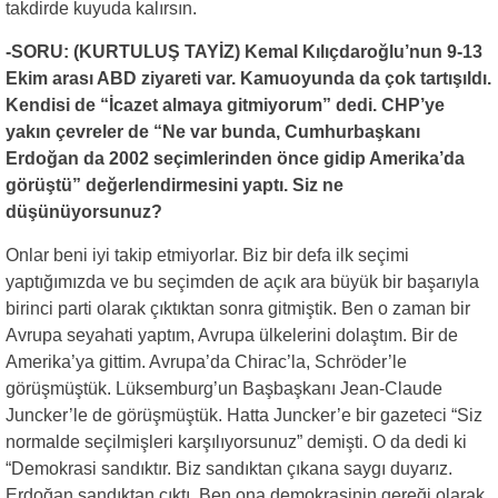
takdirde kuyuda kalırsın.
-SORU: (KURTULUŞ TAYİZ) Kemal Kılıçdaroğlu’nun 9-13
Ekim arası ABD ziyareti var. Kamuoyunda da çok tartışıldı.
Kendisi de “İcazet almaya gitmiyorum” dedi. CHP’ye
yakın çevreler de “Ne var bunda, Cumhurbaşkanı
Erdoğan da 2002 seçimlerinden önce gidip Amerika’da
görüştü” değerlendirmesini yaptı. Siz ne
düşünüyorsunuz?
Onlar beni iyi takip etmiyorlar. Biz bir defa ilk seçimi
yaptığımızda ve bu seçimden de açık ara büyük bir başarıyla
birinci parti olarak çıktıktan sonra gitmiştik. Ben o zaman bir
Avrupa seyahati yaptım, Avrupa ülkelerini dolaştım. Bir de
Amerika’ya gittim. Avrupa’da Chirac’la, Schröder’le
görüşmüştük. Lüksemburg’un Başbaşkanı Jean-Claude
Juncker’le de görüşmüştük. Hatta Juncker’e bir gazeteci “Siz
normalde seçilmişleri karşılıyorsunuz” demişti. O da dedi ki
“Demokrasi sandıktır. Biz sandıktan çıkana saygı duyarız.
Erdoğan sandıktan çıktı. Ben ona demokrasinin gereği olarak