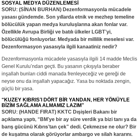
SOSYAL MEDYA DÜZENLEMESİ
SORU: (SİNAN BURHAN) Dezenformasyonla mücadele
yasası gündemde. Son yıllarda etnik ve mezhep temeline
bölücülük yapan medya kuruluşlarına akan fonlar var.
Özellikle Avrupa Birliği ve batılı ülkeler LGBT’yi,
bölücülüğü fonluyorlar. Medyada bir millilik meselesi var.
Dezenformasyon yasasıyla ilgili kanaatiniz nedir?
Dezenformasyonla mücadele yasasıyla ilgili 14 madde Meclis
Genel Kurulu’ndan geçti. Bu yasanın çıkışıyla beraber
inşallah bunları ciddi manada frenleyeceğiz ve gereği de
neyse onu da inşallah yapacağız. Yasa bu noktada zengin,
güçlü bir yasa.
“KUZEY KIBRIS’I DÖRT BİR YANDAN, HER YÖNÜYLE
BİZİM SAĞLAMA ALMAMIZ LAZIM”
SORU: (HANDE FIRAT) KKTC Dışişleri Bakanı bir
açıklama yaptı, “BM’ye bir ay süre verdik ya bizi tanı ya da
barış gücünü Kıbrıs’tan çek” dedi. Çekmezse ne olur? Bir
de kuşatma olarak görüyorlar ambargo ve silah kararını.