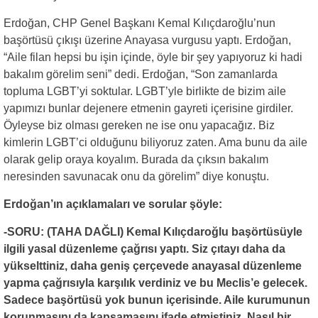
Erdoğan, CHP Genel Başkanı Kemal Kılıçdaroğlu’nun
başörtüsü çıkışı üzerine Anayasa vurgusu yaptı. Erdoğan,
“Aile filan hepsi bu işin içinde, öyle bir şey yapıyoruz ki hadi
bakalım görelim seni” dedi. Erdoğan, “Son zamanlarda
topluma LGBT’yi soktular. LGBT’yle birlikte de bizim aile
yapımızı bunlar dejenere etmenin gayreti içerisine girdiler.
Öyleyse biz olması gereken ne ise onu yapacağız. Biz
kimlerin LGBT’ci olduğunu biliyoruz zaten. Ama bunu da aile
olarak gelip oraya koyalım. Burada da çıksın bakalım
neresinden savunacak onu da görelim” diye konuştu.
Erdoğan’ın açıklamaları ve sorular şöyle:
-SORU: (TAHA DAĞLI) Kemal Kılıçdaroğlu başörtüsüyle
ilgili yasal düzenleme çağrısı yaptı. Siz çıtayı daha da
yükselttiniz, daha geniş çerçevede anayasal düzenleme
yapma çağrısıyla karşılık verdiniz ve bu Meclis’e gelecek.
Sadece başörtüsü yok bunun içerisinde. Aile kurumunun
korunmasını da kapsamasını ifade etmiştiniz. Nasıl bir