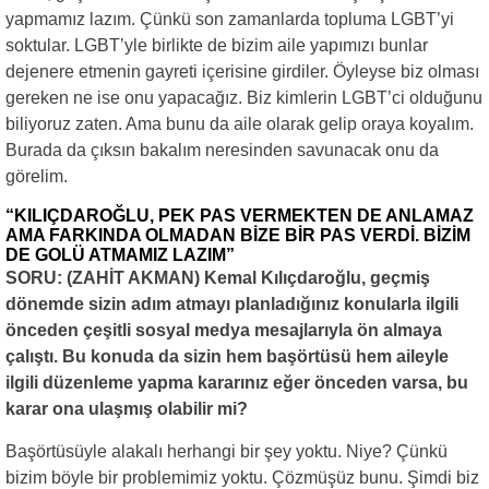
yapmamız lazım. Çünkü son zamanlarda topluma LGBT’yi
soktular. LGBT’yle birlikte de bizim aile yapımızı bunlar
dejenere etmenin gayreti içerisine girdiler. Öyleyse biz olması
gereken ne ise onu yapacağız. Biz kimlerin LGBT’ci olduğunu
biliyoruz zaten. Ama bunu da aile olarak gelip oraya koyalım.
Burada da çıksın bakalım neresinden savunacak onu da
görelim.
“KILIÇDAROĞLU, PEK PAS VERMEKTEN DE ANLAMAZ
AMA FARKINDA OLMADAN BİZE BİR PAS VERDİ. BİZİM
DE GOLÜ ATMAMIZ LAZIM”
SORU: (ZAHİT AKMAN) Kemal Kılıçdaroğlu, geçmiş
dönemde sizin adım atmayı planladığınız konularla ilgili
önceden çeşitli sosyal medya mesajlarıyla ön almaya
çalıştı. Bu konuda da sizin hem başörtüsü hem aileyle
ilgili düzenleme yapma kararınız eğer önceden varsa, bu
karar ona ulaşmış olabilir mi?
Başörtüsüyle alakalı herhangi bir şey yoktu. Niye? Çünkü
bizim böyle bir problemimiz yoktu. Çözmüşüz bunu. Şimdi biz