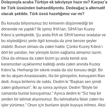
Dolayısıyla acaba Türkiye ek takviyeye hazır mı? Karpaz’a
bir Türk üssünden bahsediliyordu. Dedeağaç’a alternatif
olacak şekilde. Türk üssü hazırlığımız var mı?
Bu konuda biliyorsunuz biz kimsenin düşünmediği bir
dönemde ne yaptık? İlk işimiz İHA’ları, SİHA’ları Kuzey
Kıbrıs’a yerleştirdik. Şu anda İHA ve SİHA’larımız oradalar ve
bu söylediğiniz yerle ilgili konuda da yine benzer şeyler
olabilir. Bunun olması da zaten haktır. Çünkü Kuzey Kıbrıs’ı
dört bir yandan, her yönüyle bizim sağlama almamız lazım.
Olsa da olmasa da zaten bizim şu anda kendi ana
karamızdan uçaklarımız kalktığı anda zaten anında Kuzey
Kıbrıs’ta. Herhangi bir sıkıntı orada da söz konusu değil. Bir
de bu akşam Anastasiadis, illa bir görüşelim, konuşalım filan
dedi. Araya birilerini de soktu. Dedim ki “Başkan sen şimdi
zaten gidiyorsun”. İki ay sonra ayrılıyor. Dedim “Böyle bir
zamanda bunlar konuşulmaz.” Ayrıca dedim ki “Siz hep bir
yerden bir talimat alıyorsunuz. Bu talimatlarla falan zaten bu
işler yürümez.” Onun için bunların ipiyle kuyuya inilmez. Aksi