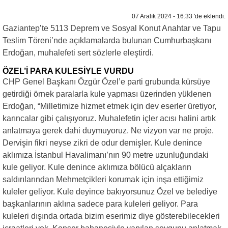
07 Aralık 2024 - 16:33 'de eklendi.
Gaziantep’te 5113 Deprem ve Sosyal Konut Anahtar ve Tapu
Teslim Töreni’nde açıklamalarda bulunan Cumhurbaşkanı
Erdoğan, muhalefeti sert sözlerle eleştirdi.
ÖZEL’İ PARA KULESİYLE VURDU
CHP Genel Başkanı Özgür Özel’e parti grubunda kürsüye
getirdiği örnek paralarla kule yapması üzerinden yüklenen
Erdoğan, “Milletimize hizmet etmek için dev eserler üretiyor,
karıncalar gibi çalışıyoruz. Muhalefetin içler acısı halini artık
anlatmaya gerek dahi duymuyoruz. Ne vizyon var ne proje.
Dervişin fikri neyse zikri de odur demişler. Kule denince
aklımıza İstanbul Havalimanı’nın 90 metre uzunluğundaki
kule geliyor. Kule denince aklımıza bölücü alçakların
saldırılarından Mehmetçikleri korumak için inşa ettiğimiz
kuleler geliyor. Kule deyince bakıyorsunuz Özel ve belediye
başkanlarının aklına sadece para kuleleri geliyor. Para
kuleleri dışında ortada bizim eserimiz diye gösterebilecekleri