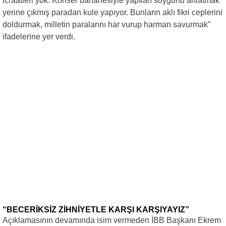
icraatleri yok. Konser bahanesiyle yapılan soygunu anlatmak
yerine çıkmış paradan kule yapıyor. Bunların aklı fikri ceplerini
doldurmak, milletin paralarını har vurup harman savurmak”
ifadelerine yer verdi.
“BECERİKSİZ ZİHNİYETLE KARŞI KARŞIYAYIZ”
Açıklamasının devamında isim vermeden İBB Başkanı Ekrem