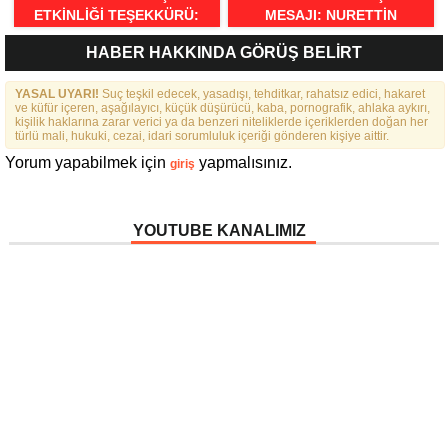
ETKINLIĞI TEŞEKKÜRÜ:
MESAJI: NURETTIN
“BIRLIKTE GÜÇLÜYÜZ,
NARIN’DEN RAHMI KOÇ’UN
HABER HAKKINDA GÖRÜŞ BELİRT
BIRLIKTE DAHA GÜZELIZ”
SÖZLERINE TEPKI
YASAL UYARI!
Suç teşkil edecek, yasadışı, tehditkar, rahatsız edici, hakaret
ve küfür içeren, aşağılayıcı, küçük düşürücü, kaba, pornografik, ahlaka aykırı,
kişilik haklarına zarar verici ya da benzeri niteliklerde içeriklerden doğan her
türlü mali, hukuki, cezai, idari sorumluluk içeriği gönderen kişiye aittir.
Yorum yapabilmek için
yapmalısınız.
giriş
YOUTUBE KANALIMIZ