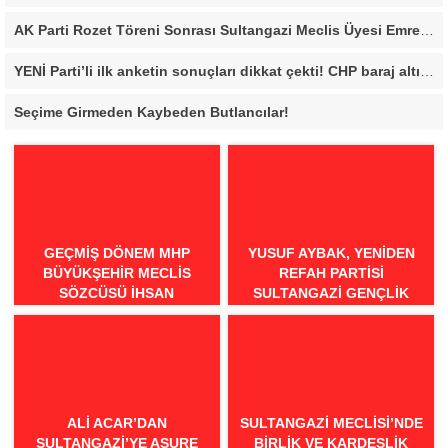
AK Parti Rozet Töreni Sonrası Sultangazi Meclis Üyesi Emrecan Durmuş’tan Sert Mesaj: “Biz Gücümüzü Makamlardan Değil, Halktan Alıyoruz”
YENİ Parti’li ilk anketin sonuçları dikkat çekti! CHP baraj altı kaldı
Seçime Girmeden Kaybeden Butlancılar!
GEÇMİŞ DÖNEM MHP
YUSUF AYBAK, YENIDEN
BÜYÜKŞEHİR MECLİS
REFAH PARTISI
SÖZCÜSÜ İHSAN
SULTANGAZI GENÇLIK
BİLGİLİ’DEN BURSA İÇİN
KOLLARI BAŞKANI OLDU
“MİNEATÜRKİSTAN”
ÇAĞRISI: “BURSA TÜRK
DÜNYASININ BULUŞMA
NOKTASI OLMALIDIR”
ALI ACAR’DAN
SULTANGAZI MECLISI’NDE
SULTANGAZI’YE AŞURE
BIRLIK VE KARDEŞLIK