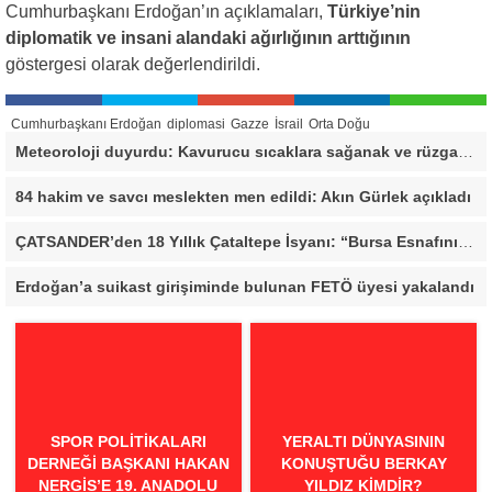
Cumhurbaşkanı Erdoğan’ın açıklamaları,
Türkiye’nin
diplomatik ve insani alandaki ağırlığının arttığının
göstergesi olarak değerlendirildi.
Cumhurbaşkanı Erdoğan
diplomasi
Gazze
İsrail
Orta Doğu
Meteoroloji duyurdu: Kavurucu sıcaklara sağanak ve rüzgar arası
84 hakim ve savcı meslekten men edildi: Akın Gürlek açıkladı
ÇATSANDER’den 18 Yıllık Çataltepe İsyanı: “Bursa Esnafını Kim 18 Yıldır Mağdur Ediyor?”
Erdoğan’a suikast girişiminde bulunan FETÖ üyesi yakalandı
SPOR POLITIKALARI
YERALTI DÜNYASININ
DERNEĞI BAŞKANI HAKAN
KONUŞTUĞU BERKAY
NERGIS’E 19. ANADOLU
YILDIZ KIMDIR?