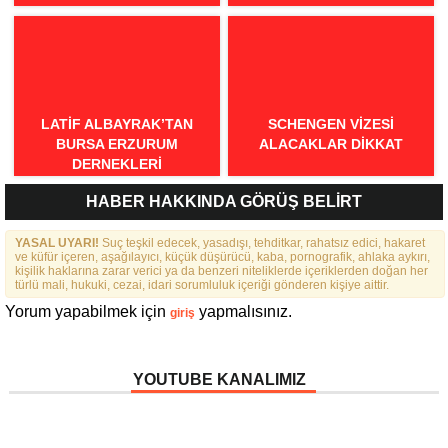
SPOR ÖDÜLLERI’NDE
“ÖRNEK DAVRANIŞ” ÖDÜLÜ
LATIF ALBAYRAK’TAN
SCHENGEN VİZESİ
BURSA ERZURUM
ALACAKLAR DİKKAT
DERNEKLERI
FEDERASYONU İÇIN 25
HABER HAKKINDA GÖRÜŞ BELİRT
MADDELIK BÜYÜK VIZYON:
“DAHA GÜÇLÜ, DAHA ETKIN,
YASAL UYARI!
DAHA KAPSAYICI BIR
Suç teşkil edecek, yasadışı, tehditkar, rahatsız edici, hakaret
ve küfür içeren, aşağılayıcı, küçük düşürücü, kaba, pornografik, ahlaka aykırı,
FEDERASYON İÇIN YOLA
kişilik haklarına zarar verici ya da benzeri niteliklerde içeriklerden doğan her
ÇIKTIK”
türlü mali, hukuki, cezai, idari sorumluluk içeriği gönderen kişiye aittir.
Yorum yapabilmek için
yapmalısınız.
giriş
YOUTUBE KANALIMIZ