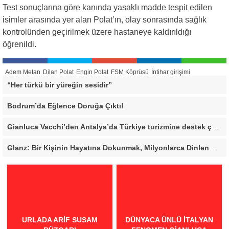
Test sonuçlarına göre kanında yasaklı madde tespit edilen
isimler arasında yer alan Polat’ın, olay sonrasında sağlık
kontrolünden geçirilmek üzere hastaneye kaldırıldığı
öğrenildi.
Adem Metan
Dilan Polat
Engin Polat
FSM Köprüsü
İntihar girişimi
“Her türkü bir yüreğin sesidir”
Bodrum’da Eğlence Doruğa Çıktı!
Gianluca Vacchi’den Antalya’da Türkiye turizmine destek çağrısı
Glanz: Bir Kişinin Hayatına Dokunmak, Milyonlarca Dinlenmeden Daha Değerli
URLADA ARIF SUSAM
DÜNYACA ÜNLÜ İTALYAN