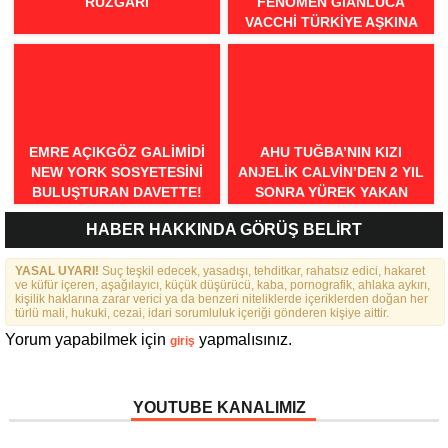
RÜZGARI
FENOMEN GIANLUCA
VACCHI TÜRKIYE AŞKINA
GELIYOR!
EMRE AÇIKGÖZ GALIMIDI
AHU TUĞBA’NIN KIZI
NEW YORK SOSYETESINI
ANJELİK CALVİN’DEN 2 YIL
BULUŞTURAN DAVETTE!
SONRA YÜREK YAKAN
İTİRAFLAR
HABER HAKKINDA GÖRÜŞ BELİRT
YASAL UYARI!
Suç teşkil edecek, yasadışı, tehditkar, rahatsız edici, hakaret
ve küfür içeren, aşağılayıcı, küçük düşürücü, kaba, pornografik, ahlaka aykırı,
kişilik haklarına zarar verici ya da benzeri niteliklerde içeriklerden doğan her
türlü mali, hukuki, cezai, idari sorumluluk içeriği gönderen kişiye aittir.
Yorum yapabilmek için
yapmalısınız.
giriş
YOUTUBE KANALIMIZ