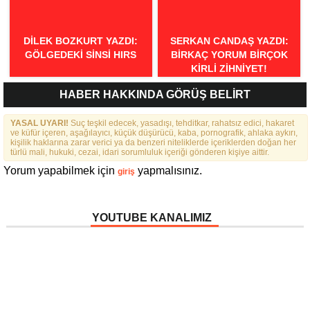
DILEK BOZKURT YAZDI:
SERKAN CANDAŞ YAZDI:
GÖLGEDEKI SINSI HIRS
BIRKAÇ YORUM BIRÇOK
KIRLI ZIHNIYET!
HABER HAKKINDA GÖRÜŞ BELİRT
YASAL UYARI!
Suç teşkil edecek, yasadışı, tehditkar, rahatsız edici, hakaret
ve küfür içeren, aşağılayıcı, küçük düşürücü, kaba, pornografik, ahlaka aykırı,
kişilik haklarına zarar verici ya da benzeri niteliklerde içeriklerden doğan her
türlü mali, hukuki, cezai, idari sorumluluk içeriği gönderen kişiye aittir.
Yorum yapabilmek için
yapmalısınız.
giriş
YOUTUBE KANALIMIZ