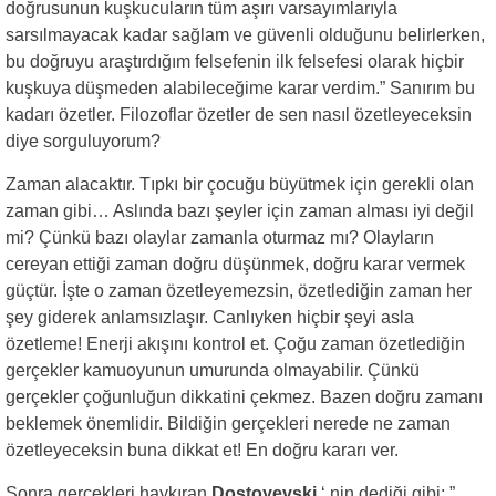
doğrusunun kuşkucuların tüm aşırı varsayımlarıyla
sarsılmayacak kadar sağlam ve güvenli olduğunu belirlerken,
bu doğruyu araştırdığım felsefenin ilk felsefesi olarak hiçbir
kuşkuya düşmeden alabileceğime karar verdim.” Sanırım bu
kadarı özetler. Filozoflar özetler de sen nasıl özetleyeceksin
diye sorguluyorum?
Zaman alacaktır. Tıpkı bir çocuğu büyütmek için gerekli olan
zaman gibi… Aslında bazı şeyler için zaman alması iyi değil
mi? Çünkü bazı olaylar zamanla oturmaz mı? Olayların
cereyan ettiği zaman doğru düşünmek, doğru karar vermek
güçtür. İşte o zaman özetleyemezsin, özetlediğin zaman her
şey giderek anlamsızlaşır. Canlıyken hiçbir şeyi asla
özetleme! Enerji akışını kontrol et. Çoğu zaman özetlediğin
gerçekler kamuoyunun umurunda olmayabilir. Çünkü
gerçekler çoğunluğun dikkatini çekmez. Bazen doğru zamanı
beklemek önemlidir. Bildiğin gerçekleri nerede ne zaman
özetleyeceksin buna dikkat et! En doğru kararı ver.
Sonra gerçekleri haykıran
Dostoyevski
‘ nin dediği gibi; ”