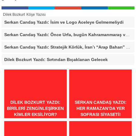
Dilek Bozkurt
Köşe Yazısı
Serkan Candaş Yazdı: İsim ve Logo Aceleye Gelmemeliydi
Serkan Candaş Yazdı: Önce Urfa, bugün Kahramanmaraş ve Mersin, Ya sonra?
Serkan Candaş Yazdı: Stratejik Körlük, İran’ı “Arap Baharı” Penceresinden Görmek
Dilek Bozkurt Yazdı: Sırtından Bıçaklanan Gelecek
DILEK BOZKURT YAZDI:
SERKAN CANDAŞ YAZDI:
BIRILERI ZENGINLEŞIRKEN
HER RAMAZAN’DA YER
KIMLER EKSILIYOR?
SOFRASI SIYASETI!