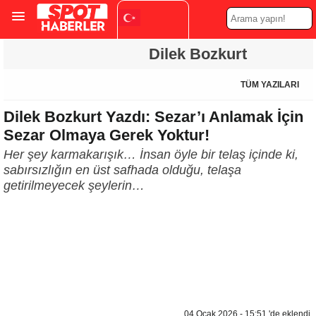
Turkish
Dilek Bozkurt
▼
TÜM YAZILARI
Dilek Bozkurt Yazdı: Sezar’ı Anlamak İçin
Sezar Olmaya Gerek Yoktur!
Her şey karmakarışık… İnsan öyle bir telaş içinde ki,
sabırsızlığın en üst safhada olduğu, telaşa
getirilmeyecek şeylerin…
04 Ocak 2026 - 15:51 'de eklendi.