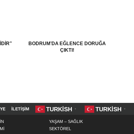
IDIR”
BODRUM’DA EĞLENCE DORUĞA
ÇIKTI!
TURKISH
TURKISH
YE
İLETIŞIM
▼
▼
İN
YAŞAM – SAĞLIK
Mİ
SEKTÖREL