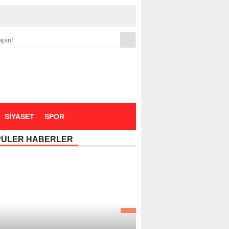
yük zammı
SİYASET
SPOR
PÜLER HABERLER