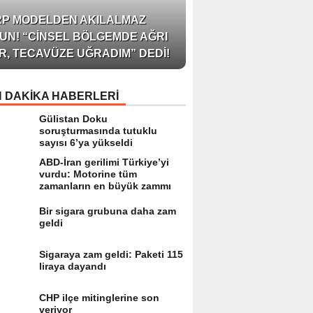
AZERBAYCAN’IN ÜN
RP MODELDEN AKILALMAZ
BLOGGER’I VE INFLU
UN! “CINSEL BÖLGEMDE AĞRI
ARZU JALILI ILE YAP
R, TECAVÜZE UĞRADIM” DEDI!
RÖPORTAJ SIZLERL
 DAKİKA HABERLERİ
Gülistan Doku
soruşturmasında tutuklu
sayısı 6’ya yükseldi
ABD-İran gerilimi Türkiye’yi
vurdu: Motorine tüm
zamanların en büyük zammı
Bir sigara grubuna daha zam
geldi
Sigaraya zam geldi: Paketi 115
liraya dayandı
CHP ilçe mitinglerine son
veriyor