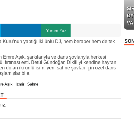
SI
OY
VA
Yorum Yaz
SON
ga Kuru’nun yaptığı iki ünlü DJ, hem beraber hem de tek
Emre Aşık, şarkılarıyla ve dans şovlarıyla herkesi
l fırtınası esti. Betül Gündoğar, Dikili’yi kendine hayran
en dolan iki ünlü isim, yeni sahne şovları için özel dans
aşlamışlar bile.
re Aşık
İzmir
Sahne
RT
ız.