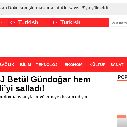
stan Doku soruşturmasında tutuklu sayısı 6’ya yükseldi
İran gerilimi Türkiye’yi vurdu: Motorine tüm zamanların en bü
Turkish
Turkish
im
▼
▼
sigara grubuna daha zam geldi
SAĞLIK
BİLİM – TEKNOLOJİ
EKONOMİ
KÜLTÜR – SANAT
DJ Betül Gündoğar hem
PO
i’yi salladı!
performanslarıyla büyülemeye devam ediyor…