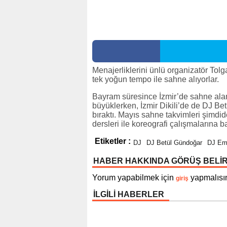
Menajerliklerini ünlü organizatör Tol
tek yoğun tempo ile sahne alıyorlar.
Bayram süresince İzmir’de sahne alan 
büyüklerken, İzmir Dikili’de de DJ Betü
bıraktı. Mayıs sahne takvimleri şimdid
dersleri ile koreografi çalışmalarına b
Etiketler :
DJ
DJ Betül Gündoğar
DJ Em
HABER HAKKINDA GÖRÜŞ BELİ
Yorum yapabilmek için
yapmalısın
giriş
İLGİLİ HABERLER