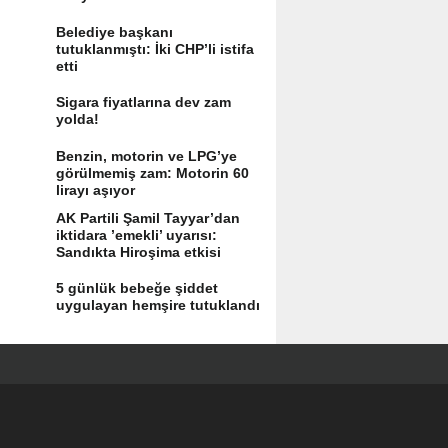
Belediye başkanı
tutuklanmıştı: İki CHP’li istifa
etti
Sigara fiyatlarına dev zam
yolda!
Benzin, motorin ve LPG’ye
görülmemiş zam: Motorin 60
lirayı aşıyor
AK Partili Şamil Tayyar’dan
iktidara ’emekli’ uyarısı:
Sandıkta Hiroşima etkisi
yaratır
5 günlük bebeğe şiddet
uygulayan hemşire tutuklandı