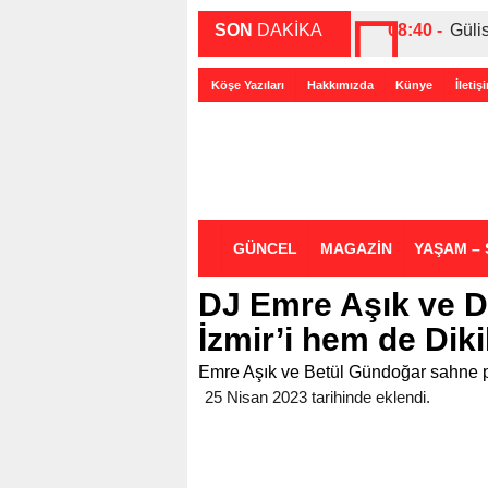
SON
DAKİKA
08:40 -
Güli
00:27 -
ABD-
Köşe Yazıları
Hakkımızda
Künye
İletiş
00:35 -
Bir 
GÜNCEL
MAGAZİN
YAŞAM – 
DJ Emre Aşık ve 
İzmir’i hem de Dikil
Emre Aşık ve Betül Gündoğar sahne 
25 Nisan 2023 tarihinde eklendi.