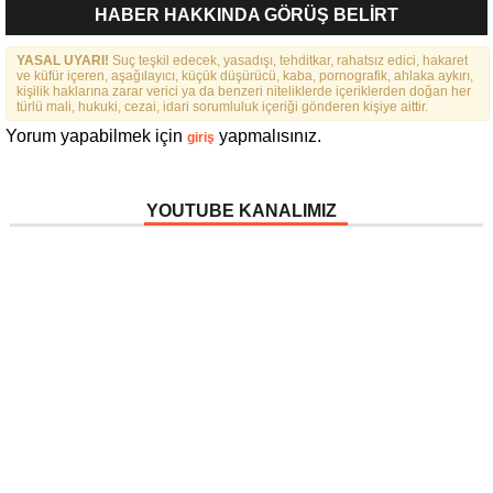
HABER HAKKINDA GÖRÜŞ BELİRT
YASAL UYARI!
Suç teşkil edecek, yasadışı, tehditkar, rahatsız edici, hakaret
ve küfür içeren, aşağılayıcı, küçük düşürücü, kaba, pornografik, ahlaka aykırı,
kişilik haklarına zarar verici ya da benzeri niteliklerde içeriklerden doğan her
türlü mali, hukuki, cezai, idari sorumluluk içeriği gönderen kişiye aittir.
Yorum yapabilmek için
yapmalısınız.
giriş
YOUTUBE KANALIMIZ