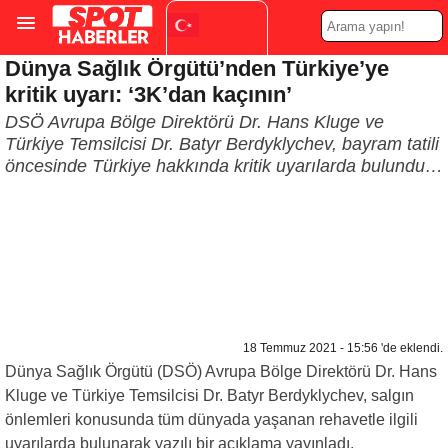
Dünya Sağlık Örgütü’nden Türkiye’ye
Turkish
▼
kritik uyarı: ‘3K’dan kaçının’
DSÖ Avrupa Bölge Direktörü Dr. Hans Kluge ve
Türkiye Temsilcisi Dr. Batyr Berdyklychev, bayram tatili
öncesinde Türkiye hakkında kritik uyarılarda bulundu…
18 Temmuz 2021 - 15:56 'de eklendi.
Dünya Sağlık Örgütü (DSÖ) Avrupa Bölge Direktörü Dr. Hans
Kluge ve Türkiye Temsilcisi Dr. Batyr Berdyklychev, salgın
önlemleri konusunda tüm dünyada yaşanan rehavetle ilgili
uyarılarda bulunarak yazılı bir açıklama yayınladı.