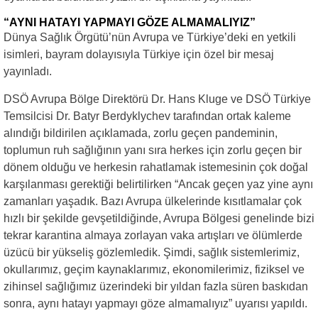
“AYNI HATAYI YAPMAYI GÖZE ALMAMALIYIZ”
Dünya Sağlık Örgütü’nün Avrupa ve Türkiye’deki en yetkili
isimleri, bayram dolayısıyla Türkiye için özel bir mesaj
yayınladı.
DSÖ Avrupa Bölge Direktörü Dr. Hans Kluge ve DSÖ Türkiye
Temsilcisi Dr. Batyr Berdyklychev tarafından ortak kaleme
alındığı bildirilen açıklamada, zorlu geçen pandeminin,
toplumun ruh sağlığının yanı sıra herkes için zorlu geçen bir
dönem olduğu ve herkesin rahatlamak istemesinin çok doğal
karşılanması gerektiği belirtilirken “Ancak geçen yaz yine aynı
zamanları yaşadık. Bazı Avrupa ülkelerinde kısıtlamalar çok
hızlı bir şekilde gevşetildiğinde, Avrupa Bölgesi genelinde bizi
tekrar karantina almaya zorlayan vaka artışları ve ölümlerde
üzücü bir yükseliş gözlemledik. Şimdi, sağlık sistemlerimiz,
okullarımız, geçim kaynaklarımız, ekonomilerimiz, fiziksel ve
zihinsel sağlığımız üzerindeki bir yıldan fazla süren baskıdan
sonra, aynı hatayı yapmayı göze almamalıyız” uyarısı yapıldı.