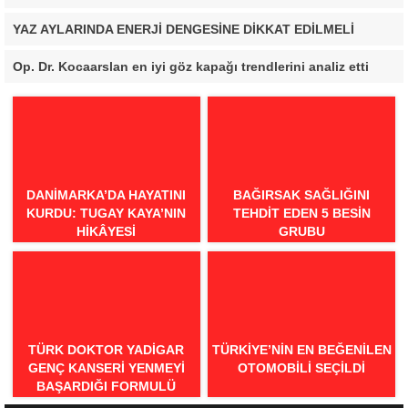
YAZ AYLARINDA ENERJİ DENGESİNE DİKKAT EDİLMELİ
Op. Dr. Kocaarslan en iyi göz kapağı trendlerini analiz etti
DANIMARKA’DA HAYATINI
BAĞIRSAK SAĞLIĞINI
KURDU: TUGAY KAYA’NIN
TEHDIT EDEN 5 BESIN
HIKÂYESI
GRUBU
TÜRK DOKTOR YADIGAR
TÜRKIYE’NIN EN BEĞENILEN
GENÇ KANSERI YENMEYI
OTOMOBILI SEÇILDI
BAŞARDIĞI FORMULÜ
AÇIKLADI