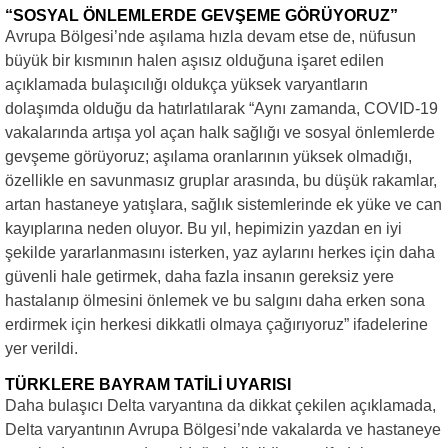
“SOSYAL ÖNLEMLERDE GEVŞEME GÖRÜYORUZ”
Avrupa Bölgesi’nde aşılama hızla devam etse de, nüfusun
büyük bir kısmının halen aşısız olduğuna işaret edilen
açıklamada bulaşıcılığı oldukça yüksek varyantların
dolaşımda olduğu da hatırlatılarak “Aynı zamanda, COVID-19
vakalarında artışa yol açan halk sağlığı ve sosyal önlemlerde
gevşeme görüyoruz; aşılama oranlarının yüksek olmadığı,
özellikle en savunmasız gruplar arasında, bu düşük rakamlar,
artan hastaneye yatışlara, sağlık sistemlerinde ek yüke ve can
kayıplarına neden oluyor. Bu yıl, hepimizin yazdan en iyi
şekilde yararlanmasını isterken, yaz aylarını herkes için daha
güvenli hale getirmek, daha fazla insanın gereksiz yere
hastalanıp ölmesini önlemek ve bu salgını daha erken sona
erdirmek için herkesi dikkatli olmaya çağırıyoruz” ifadelerine
yer verildi.
TÜRKLERE BAYRAM TATİLİ UYARISI
Daha bulaşıcı Delta varyantına da dikkat çekilen açıklamada,
Delta varyantının Avrupa Bölgesi’nde vakalarda ve hastaneye