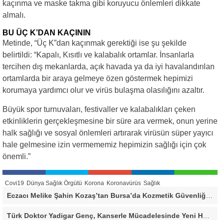
kaçınma ve maske takma gibi koruyucu önlemleri dikkate
almalı.
BU ÜÇ K’DAN KAÇININ
Metinde, “Üç K”dan kaçınmak gerektiği ise şu şekilde
belirtildi: “Kapalı, Kısıtlı ve kalabalık ortamlar. İnsanlarla
tercihen dış mekanlarda, açık havada ya da iyi havalandırılan
ortamlarda bir araya gelmeye özen göstermek hepimizi
korumaya yardımcı olur ve virüs bulaşma olasılığını azaltır.
Büyük spor turnuvaları, festivaller ve kalabalıkları çeken
etkinliklerin gerçekleşmesine bir süre ara vermek, onun yerine
halk sağlığı ve sosyal önlemleri artırarak virüsün süper yayıcı
hale gelmesine izin vermememiz hepimizin sağlığı için çok
önemli.”
Covi19
Dünya Sağlık Örgütü
Korona
Koronavürüs
Sağlık
Eczacı Melike Şahin Kozaş’tan Bursa’da Kozmetik Güvenliği Uyarısı: “Cilt Sağlığında Bilimsel Yaklaşım ve Güvenilir Ürün Kullanımı Hayati Önem Taşıyor”
Türk Doktor Yadigar Genç, Kanserle Mücadelesinde Yeni Hedef Kanser Kök Hücreleri