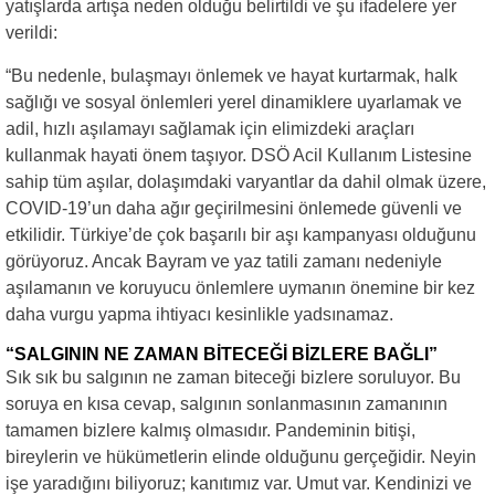
yatışlarda artışa neden olduğu belirtildi ve şu ifadelere yer
verildi:
“Bu nedenle, bulaşmayı önlemek ve hayat kurtarmak, halk
sağlığı ve sosyal önlemleri yerel dinamiklere uyarlamak ve
adil, hızlı aşılamayı sağlamak için elimizdeki araçları
kullanmak hayati önem taşıyor. DSÖ Acil Kullanım Listesine
sahip tüm aşılar, dolaşımdaki varyantlar da dahil olmak üzere,
COVID-19’un daha ağır geçirilmesini önlemede güvenli ve
etkilidir. Türkiye’de çok başarılı bir aşı kampanyası olduğunu
görüyoruz. Ancak Bayram ve yaz tatili zamanı nedeniyle
aşılamanın ve koruyucu önlemlere uymanın önemine bir kez
daha vurgu yapma ihtiyacı kesinlikle yadsınamaz.
“SALGININ NE ZAMAN BİTECEĞİ BİZLERE BAĞLI”
Sık sık bu salgının ne zaman biteceği bizlere soruluyor. Bu
soruya en kısa cevap, salgının sonlanmasının zamanının
tamamen bizlere kalmış olmasıdır. Pandeminin bitişi,
bireylerin ve hükümetlerin elinde olduğunu gerçeğidir. Neyin
işe yaradığını biliyoruz; kanıtımız var. Umut var. Kendinizi ve