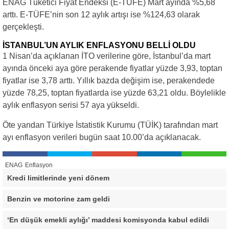
ENAG Tüketici Fiyat Endeksi (E-TÜFE) Mart ayında %5,68
arttı. E-TÜFE’nin son 12 aylık artışı ise %124,63 olarak
gerçekleşti.
İSTANBUL’UN AYLIK ENFLASYONU BELLİ OLDU
1 Nisan’da açıklanan İTO verilerine göre, İstanbul’da mart
ayında önceki aya göre perakende fiyatlar yüzde 3,93, toptan
fiyatlar ise 3,78 arttı. Yıllık bazda değişim ise, perakendede
yüzde 78,25, toptan fiyatlarda ise yüzde 63,21 oldu. Böylelikle
aylık enflasyon serisi 57 aya yükseldi.
Öte yandan Türkiye İstatistik Kurumu (TÜİK) tarafından mart
ayı enflasyon verileri bugün saat 10.00’da açıklanacak.
ENAG
Enflasyon
Kredi limitlerinde yeni dönem
Benzin ve motorine zam geldi
‘En düşük emekli aylığı’ maddesi komisyonda kabul edildi