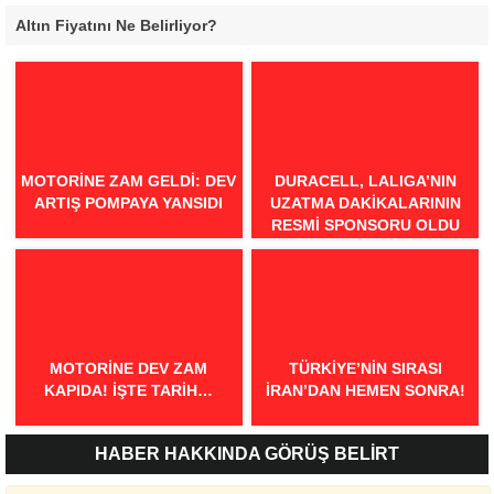
Altın Fiyatını Ne Belirliyor?
MOTORINE ZAM GELDI: DEV
DURACELL, LALIGA’NIN
ARTIŞ POMPAYA YANSIDI
UZATMA DAKIKALARININ
RESMI SPONSORU OLDU
MOTORINE DEV ZAM
TÜRKIYE’NIN SIRASI
KAPIDA! İŞTE TARIH…
İRAN’DAN HEMEN SONRA!
HABER HAKKINDA GÖRÜŞ BELİRT