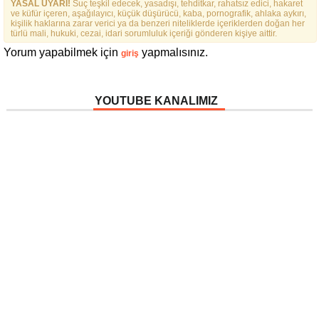
YASAL UYARI!
Suç teşkil edecek, yasadışı, tehditkar, rahatsız edici, hakaret
ve küfür içeren, aşağılayıcı, küçük düşürücü, kaba, pornografik, ahlaka aykırı,
kişilik haklarına zarar verici ya da benzeri niteliklerde içeriklerden doğan her
türlü mali, hukuki, cezai, idari sorumluluk içeriği gönderen kişiye aittir.
Yorum yapabilmek için
yapmalısınız.
giriş
YOUTUBE KANALIMIZ