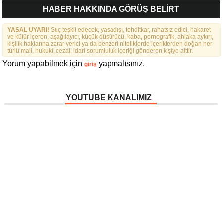
“BIRLIKTE GÜÇLÜYÜZ,
NARIN’DEN RAHMI KOÇ’UN
HABER HAKKINDA GÖRÜŞ BELİRT
BIRLIKTE DAHA GÜZELIZ”
SÖZLERINE TEPKI
YASAL UYARI!
Suç teşkil edecek, yasadışı, tehditkar, rahatsız edici, hakaret
ve küfür içeren, aşağılayıcı, küçük düşürücü, kaba, pornografik, ahlaka aykırı,
kişilik haklarına zarar verici ya da benzeri niteliklerde içeriklerden doğan her
türlü mali, hukuki, cezai, idari sorumluluk içeriği gönderen kişiye aittir.
Yorum yapabilmek için
yapmalısınız.
giriş
YOUTUBE KANALIMIZ