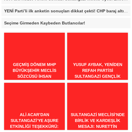
YENİ Parti’li ilk anketin sonuçları dikkat çekti! CHP baraj altı kaldı
Seçime Girmeden Kaybeden Butlancılar!
GEÇMİŞ DÖNEM MHP
YUSUF AYBAK, YENIDEN
BÜYÜKŞEHİR MECLİS
REFAH PARTISI
SÖZCÜSÜ İHSAN
SULTANGAZI GENÇLIK
BİLGİLİ’DEN BURSA İÇİN
KOLLARI BAŞKANI OLDU
“MİNEATÜRKİSTAN”
ÇAĞRISI: “BURSA TÜRK
DÜNYASININ BULUŞMA
NOKTASI OLMALIDIR”
ALI ACAR’DAN
SULTANGAZI MECLISI’NDE
SULTANGAZI’YE AŞURE
BIRLIK VE KARDEŞLIK
ETKINLIĞI TEŞEKKÜRÜ:
MESAJI: NURETTIN