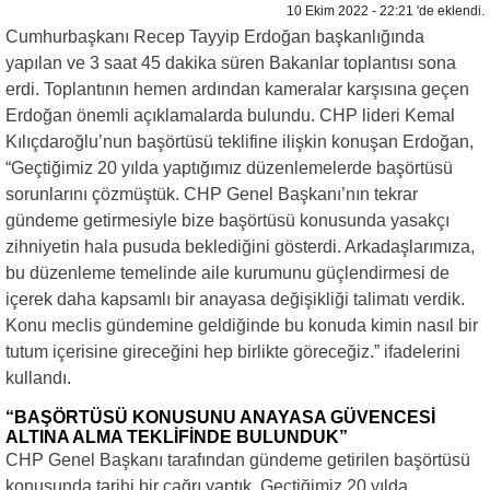
10 Ekim 2022 - 22:21 'de eklendi.
Cumhurbaşkanı Recep Tayyip Erdoğan başkanlığında
yapılan ve 3 saat 45 dakika süren Bakanlar toplantısı sona
erdi. Toplantının hemen ardından kameralar karşısına geçen
Erdoğan önemli açıklamalarda bulundu. CHP lideri Kemal
Kılıçdaroğlu’nun başörtüsü teklifine ilişkin konuşan Erdoğan,
“Geçtiğimiz 20 yılda yaptığımız düzenlemelerde başörtüsü
sorunlarını çözmüştük. CHP Genel Başkanı’nın tekrar
gündeme getirmesiyle bize başörtüsü konusunda yasakçı
zihniyetin hala pusuda beklediğini gösterdi. Arkadaşlarımıza,
bu düzenleme temelinde aile kurumunu güçlendirmesi de
içerek daha kapsamlı bir anayasa değişikliği talimatı verdik.
Konu meclis gündemine geldiğinde bu konuda kimin nasıl bir
tutum içerisine gireceğini hep birlikte göreceğiz.” ifadelerini
kullandı.
“BAŞÖRTÜSÜ KONUSUNU ANAYASA GÜVENCESİ
ALTINA ALMA TEKLİFİNDE BULUNDUK”
CHP Genel Başkanı tarafından gündeme getirilen başörtüsü
konusunda tarihi bir çağrı yaptık. Geçtiğimiz 20 yılda