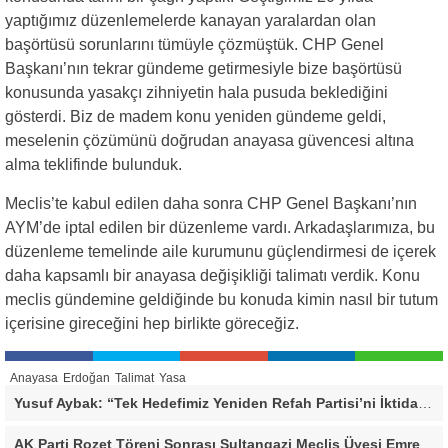
yaptığımız düzenlemelerde kanayan yaralardan olan
başörtüsü sorunlarını tümüyle çözmüştük. CHP Genel
Başkanı’nın tekrar gündeme getirmesiyle bize başörtüsü
konusunda yasakçı zihniyetin hala pusuda beklediğini
gösterdi. Biz de madem konu yeniden gündeme geldi,
meselenin çözümünü doğrudan anayasa güvencesi altına
alma teklifinde bulunduk.
Meclis’te kabul edilen daha sonra CHP Genel Başkanı’nın
AYM’de iptal edilen bir düzenleme vardı. Arkadaşlarımıza, bu
düzenleme temelinde aile kurumunu güçlendirmesi de içerek
daha kapsamlı bir anayasa değişikliği talimatı verdik. Konu
meclis gündemine geldiğinde bu konuda kimin nasıl bir tutum
içerisine gireceğini hep birlikte göreceğiz.
Anayasa
Erdoğan
Talimat
Yasa
Yusuf Aybak: “Tek Hedefimiz Yeniden Refah Partisi’ni İktidara Taşımak”
AK Parti Rozet Töreni Sonrası Sultangazi Meclis Üyesi Emrecan Durmuş’tan Sert Mesaj: “Biz Gücümüzü Makamlardan Değil, Halktan Alıyoruz”