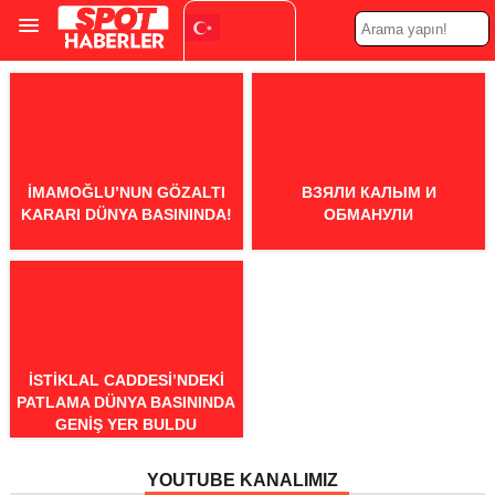
Turkish
▼
İMAMOĞLU’NUN GÖZALTI
ВЗЯЛИ КАЛЫМ И
KARARI DÜNYA BASININDA!
ОБМАНУЛИ
İSTIKLAL CADDESI’NDEKI
PATLAMA DÜNYA BASININDA
GENIŞ YER BULDU
YOUTUBE KANALIMIZ