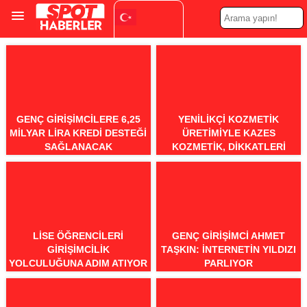
Turkish
▼
GENÇ GIRIŞIMCILERE 6,25
YENILIKÇI KOZMETIK
MILYAR LIRA KREDI DESTEĞI
ÜRETIMIYLE KAZES
SAĞLANACAK
KOZMETIK, DIKKATLERI
ÜZERINE ÇEKIYOR
LISE ÖĞRENCILERI
GENÇ GIRIŞIMCI AHMET
GIRIŞIMCILIK
TAŞKIN: İNTERNETIN YILDIZI
YOLCULUĞUNA ADIM ATIYOR
PARLIYOR