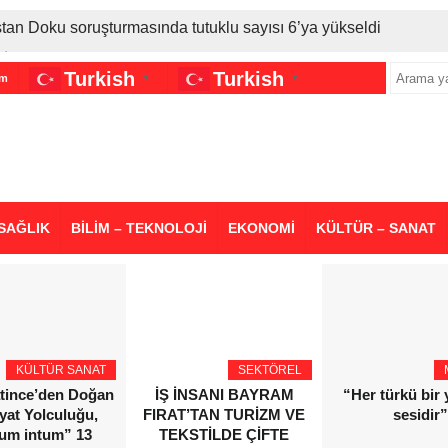
stan Doku soruşturmasında tutuklu sayısı 6’ya yükseldi
İran gerilimi Türkiye’yi vurdu: Motorine tüm zamanların en bü
Turkish
Turkish
im
▼
▼
sigara grubuna daha zam geldi
SAĞLIK
BİLİM – TEKNOLOJİ
EKONOMİ
KÜLTÜR – SANAT
KÜLTÜR SANAT
SEKTÖREL
atince’den Doğan
İŞ İNSANI BAYRAM
“Her türkü bir
yat Yolculuğu,
FIRAT’TAN TURİZM VE
sesidir”
ium intum” 13
TEKSTİLDE ÇİFTE