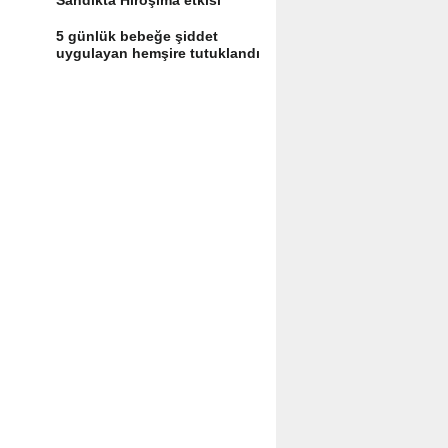
Sandıkta Hiroşima etkisi
yaratır
5 günlük bebeğe şiddet
uygulayan hemşire tutuklandı