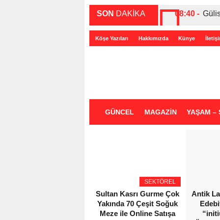
SON
DAKİKA
08:40 -
Güli
00:27 -
ABD-
Köşe Yazıları
Hakkımızda
Künye
İletiş
00:35 -
Bir 
GÜNCEL
MAGAZİN
YAŞAM – 
SEKTÖREL
Sultan Kasrı Gurme Çok
Antik L
Yakında 70 Çeşit Soğuk
Edebi
Meze ile Online Satışa
“init