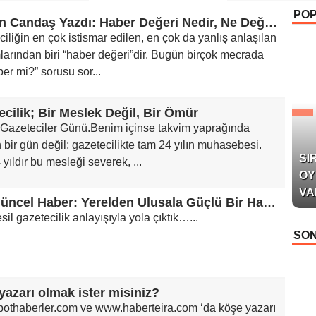
 Okurla Buluştu
BAŞARI
PO
Serkan Candaş Yazdı: Haber Değeri Nedir, Ne Değildir? Sadece Ünlüler mi Haberdir?
iliğin en çok istismar edilen, en çok da yanlış anlaşılan
arından biri “haber değeri”dir. Bugün birçok mecrada
er mi?” sorusu sor...
ecilik; Bir Meslek Değil, Bir Ömür
Gazeteciler Günü.Benim içinse takvim yaprağında
 bir gün değil; gazetecilikte tam 24 yılın muhasebesi.
SI
yıldır bu mesleği severek, ...
OY
VA
Tire Güncel Haber: Yerelden Ulusala Güçlü Bir Haber Platformu
sil gazetecilik anlayışıyla yola çıktık…...
SON
yazarı olmak ister misiniz?
othaberler.com ve www.haberteira.com ‘da köşe yazarı