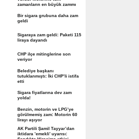
zamanların en büyük zammı
Bir sigara grubuna daha zam
geldi
Sigaraya zam geldi: Paketi 115
liraya dayandı
CHP ilçe mitinglerine son
veriyor
Belediye başkanı
tutuklanmıştı: İki CHP’li istifa
etti
Sigara fiyatlarına dev zam
yolda!
Benzin, motorin ve LPG’ye
görülmemiş zam: Motorin 60
lirayı aşıyor
AK Partili Şamil Tayyar’dan
iktidara ’emekli’ uyarısı: