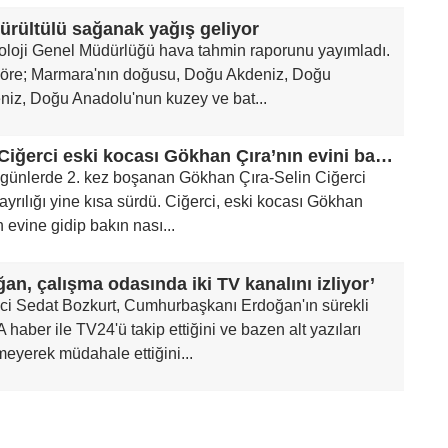
ürültülü sağanak yağış geliyor
oloji Genel Müdürlüğü hava tahmin raporunu yayımladı.
öre; Marmara'nın doğusu, Doğu Akdeniz, Doğu
niz, Doğu Anadolu'nun kuzey ve bat...
Selin Ciğerci eski kocası Gökhan Çıra’nın evini bastı!
günlerde 2. kez boşanan Gökhan Çıra-Selin Ciğerci
n ayrılığı yine kısa sürdü. Ciğerci, eski kocası Gökhan
n evine gidip bakın nası...
an, çalışma odasında iki TV kanalını izliyor’
ci Sedat Bozkurt, Cumhurbaşkanı Erdoğan'ın sürekli
A haber ile TV24'ü takip ettiğini ve bazen alt yazıları
eyerek müdahale ettiğini...