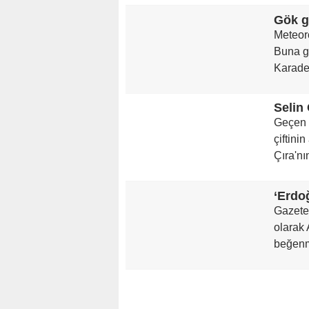
Gök g
Meteor
Buna g
Karade
Geçen 
çiftini
Çıra'nı
‘Erdoğ
Gazete
olarak 
beğenm