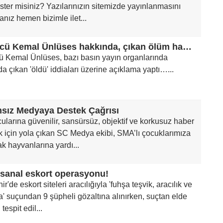
ster misiniz? Yazılarınızın sitemizde yayınlanmasını
sanız hemen bizimle ilet...
Türkücü Kemal Ünlüses hakkında, çıkan ölüm haberlerini yalanladı
ü Kemal Ünlüses, bazı basın yayın organlarında
a çıkan 'öldü' iddiaları üzerine açıklama yaptı…...
sız Medyaya Destek Çağrısı
larına güvenilir, sansürsüz, objektif ve korkusuz haber
 için yola çıkan SC Medya ekibi, SMA’lı çocuklarımıza
k hayvanlarına yardı...
e sanal eskort operasyonu!
ir'de eskort siteleri aracılığıyla 'fuhşa teşvik, aracılık ve
' suçundan 9 şüpheli gözaltına alınırken, suçtan elde
 tespit edil...