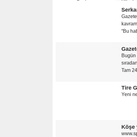
Başlıyor
Ülkede
Gazetec
kavraml
“Bu hab
Gazet
Bugün 
sıradan
Tam 24 
Yeni ne
Köşe 
www.sp