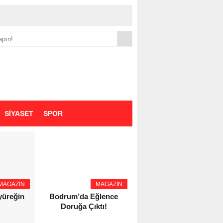
yük zammı
SİYASET
SPOR
MAGAZİN
MAGAZİN
YAŞAM - SAĞLIK
 yüreğin
Bodrum’da Eğlence
Eczacı Melike Şahin
Doruğa Çıktı!
Kozaş’tan Bursa’da
Kozmetik Güvenliği