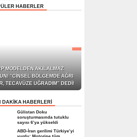
Uyarısı: “Cilt Sağlığında
PÜLER HABERLER
Bilimsel Yaklaşım ve
Güvenilir Ürün Kullanım
Hayati Önem Taşıyor”
AZERBAYCAN’IN ÜN
RP MODELDEN AKILALMAZ
BLOGGER’I VE INFLU
UN! “CINSEL BÖLGEMDE AĞRI
ARZU JALILI ILE YAP
R, TECAVÜZE UĞRADIM” DEDI!
RÖPORTAJ SIZLERL
 DAKİKA HABERLERİ
Gülistan Doku
soruşturmasında tutuklu
sayısı 6’ya yükseldi
ABD-İran gerilimi Türkiye’yi
vurdu: Motorine tüm