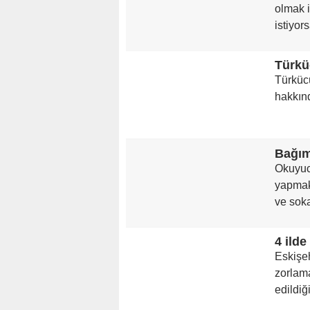
olmak i
istiyor
Türküc
hakkınd
Bağım
Okuyucu
yapmak
ve soka
4 ild
Eskişeh
zorlama
edildiği