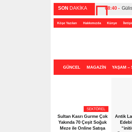
SON
DAKİKA
08:40 -
Güli
00:27 -
ABD-
Köşe Yazıları
Hakkımızda
Künye
İletiş
00:35 -
Bir 
GÜNCEL
MAGAZİN
YAŞAM – 
SEKTÖREL
Sultan Kasrı Gurme Çok
Antik L
Yakında 70 Çeşit Soğuk
Edebi
Meze ile Online Satışa
“init