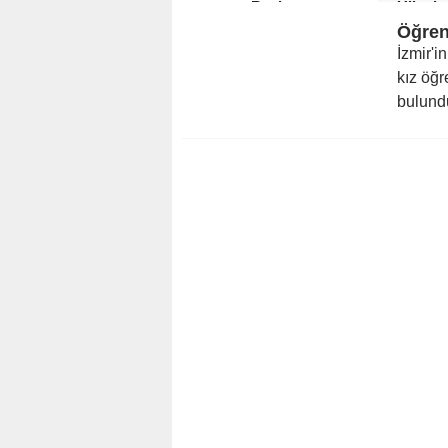
Başlıyor
Ülkede
İzmir'i
kız öğr
bulundu