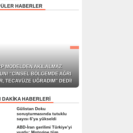
Uyarısı: “Cilt Sağlığında
PÜLER HABERLER
Bilimsel Yaklaşım ve
Güvenilir Ürün Kullanım
Hayati Önem Taşıyor”
AZERBAYCAN’IN ÜN
RP MODELDEN AKILALMAZ
BLOGGER’I VE INFLU
UN! “CINSEL BÖLGEMDE AĞRI
ARZU JALILI ILE YAP
R, TECAVÜZE UĞRADIM” DEDI!
RÖPORTAJ SIZLERL
 DAKİKA HABERLERİ
Gülistan Doku
soruşturmasında tutuklu
sayısı 6’ya yükseldi
ABD-İran gerilimi Türkiye’yi
vurdu: Motorine tüm