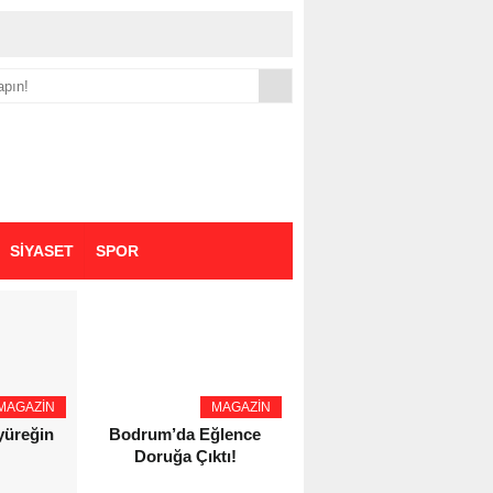
yük zammı
SİYASET
SPOR
MAGAZİN
MAGAZİN
YAŞAM - SAĞLIK
 yüreğin
Bodrum’da Eğlence
Eczacı Melike Şahin
Doruğa Çıktı!
Kozaş’tan Bursa’da
Kozmetik Güvenliği