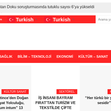
stan Doku soruşturmasında tutuklu sayısı 6’ya yükseldi
İran gerilimi Türkiye’yi vurdu: Motorine tüm zamanların en bü
Turkish
Turkish
im
▼
▼
sigara grubuna daha zam geldi
SAĞLIK
BİLİM – TEKNOLOJİ
EKONOMİ
KÜLTÜR – SANAT
KÜLTÜR SANAT
SEKTÖREL
atince’den Doğan
İŞ İNSANI BAYRAM
“Her türkü bir
yat Yolculuğu,
FIRAT’TAN TURİZM VE
sesidir”
ium intum” 13
TEKSTİLDE ÇİFTE