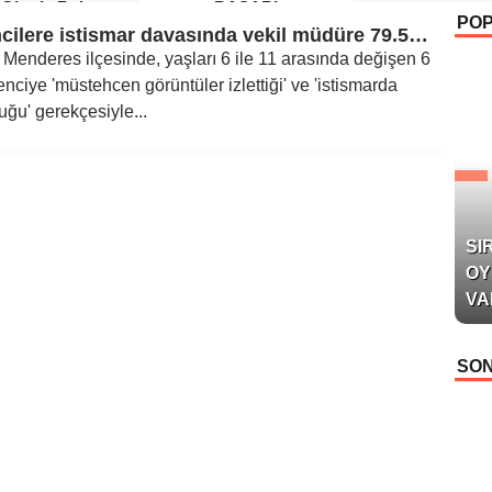
 Okurla Buluştu
BAŞARI
PO
Öğrencilere istismar davasında vekil müdüre 79.5 yıl hapis cezası verildi
n Menderes ilçesinde, yaşları 6 ile 11 arasında değişen 6
enciye 'müstehcen görüntüler izlettiği' ve 'istismarda
ğu' gerekçesiyle...
SI
OY
VA
SON