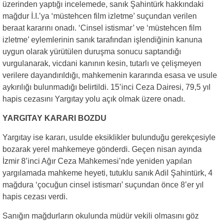
üzerinden yaptığı incelemede, sanık Şahintürk hakkındaki
mağdur İ.I.’ya ‘müstehcen film izletme’ suçundan verilen
beraat kararını onadı. ‘Cinsel istismar’ ve ‘müstehcen film
izletme’ eylemlerinin sanık tarafından işlendiğinin kanuna
uygun olarak yürütülen duruşma sonucu saptandığı
vurgulanarak, vicdani kanının kesin, tutarlı ve çelişmeyen
verilere dayandırıldığı, mahkemenin kararında esasa ve usule
aykırılığı bulunmadığı belirtildi. 15’inci Ceza Dairesi, 79,5 yıl
hapis cezasını Yargıtay yolu açık olmak üzere onadı.
YARGITAY KARARI BOZDU
Yargıtay ise kararı, usulde eksiklikler bulunduğu gerekçesiyle
bozarak yerel mahkemeye gönderdi. Geçen nisan ayında
İzmir 8’inci Ağır Ceza Mahkemesi’nde yeniden yapılan
yargılamada mahkeme heyeti, tutuklu sanık Adil Şahintürk, 4
mağdura ‘çocuğun cinsel istismarı’ suçundan önce 8’er yıl
hapis cezası verdi.
Sanığın mağdurların okulunda müdür vekili olmasını göz