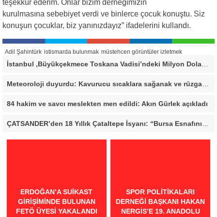
teşekkür ederim. Onlar bizim derneğimizin
kurulmasına sebebiyet verdi ve binlerce çocuk konuştu. Siz
konuşun çocuklar, biz yanınızdayız” ifadelerini kullandı.
Adil Şahintürk
istismarda bulunmak
müstehcen görüntüler izletmek
İstanbul ,Büyükçekmece Toskana Vadisi’ndeki Milyon Dolarlık Villa İçin Savcılık Harekete Geçti! 138,40 Metrekarelik Kaçak Alan Tespit Edildi
Meteoroloji duyurdu: Kavurucu sıcaklara sağanak ve rüzgar arası
84 hakim ve savcı meslekten men edildi: Akın Gürlek açıkladı
ÇATSANDER’den 18 Yıllık Çataltepe İsyanı: “Bursa Esnafını Kim 18 Yıldır Mağdur Ediyor?”
ERDOĞAN’A SUIKAST
SPOR POLITIKALARI
GIRIŞIMINDE BULUNAN
DERNEĞI BAŞKANI HAKAN
FETÖ ÜYESI YAKALANDI
NERGIS’E 19. ANADOLU