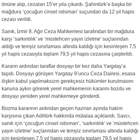
önüne alıp, cezaları 15’er yıla çıkardı. Şahintürk’e başka bir
mağdura ‘çocuğun cinsel istismarı’ suçundan da 12 yıl hapis
cezası verildi.
Sanık, İzmir 8. Ağır Ceza Mahkemesi tarafından bir mağdura
karşı ‘sarkıntılık’ ve ‘müstehcen yayın izletme’ suçlarından
aldığı ve temyiz sınırlaması altında kaldığı için kesinleşen 7,5
yıl hapis cezasıyla toplam 79,5 yıl hapis cezasına çarptırıldı.
Kararın ardından taraflar dosyayı bir kez daha Yargıtay’a
taşıdı. Dosyayı görüşen Yargıtay 9’uncu Ceza Dairesi, esasa
ilişkin kabul yapılmaksızın gerekçesiz hükümler kurulmasını
kanuna aykırı görerek yerel mahkemenin kararını bozdu ve
dosyayı yeniden yerel mahkemeye gönderdi.
Bozma kararının ardından geçen haziran ayında hakim
karşısına çıkan Adiltürk hakkında mütalaa açıklandı. Savcı,
sanık için ‘çocuğun cinsel istismarı’, ‘sarkıntılık’ ve ‘müstehcen
yayın izletme’ suçlarından ve temyiz sınırlaması altında kaldığı
için kesinleşen 7,5 yıl hapis cezasıyla toplam 79,5 yıl hapis