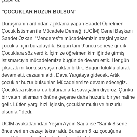
“ÇOCUKLAR HUZUR BULSUN”
Duruşmanın ardından açıklama yapan Saadet Öğretmen
Çocuk İstismarı ile Mücadele Derneği (UCİM) Genel Başkanı
Saadet Özkan, “Menderes’te mücadelemizin ateşini yakan
çocuklar için buradaydık. Bugün tam 9’uncu seneye girdik.
Çocuklara söz verdik. İçimize öğretmen kimliğinde girmiş
istismarcıyla mücadelemize bugün de devam ettik. Her gün
çıkacak mı korkusu yaşamaktan bıktık. Bugün tutuklu olarak
devam etti, cezasını aldı. Dava Yargıtaya gidecek. Artık
çocuklar huzur bulsunlar. Mücadelemize devam edeceğiz.
Çocuklara istismarda bulunanlarla savaşalım diyoruz. Çünkü
bir vatan istismarın önüne geçerse daha huzurlu bir yer haline
gelir. Lütfen yargı hızlı işlesin, çocuklar mutlu ve huzurlu
olsunlar” dedi.
UCİM avukatlarından Yeşim Aydın Sağa ise “Sanık 8 sene
önce verilen cezayı tekrar aldı. Buradan 6 kız çocuğuna