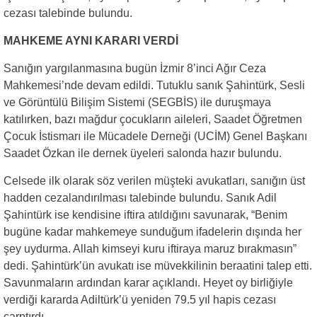
cezası talebinde bulundu.
MAHKEME AYNI KARARI VERDİ
Sanığın yargılanmasına bugün İzmir 8’inci Ağır Ceza
Mahkemesi’nde devam edildi. Tutuklu sanık Şahintürk, Sesli
ve Görüntülü Bilişim Sistemi (SEGBİS) ile duruşmaya
katılırken, bazı mağdur çocukların aileleri, Saadet Öğretmen
Çocuk İstismarı ile Mücadele Derneği (UCİM) Genel Başkanı
Saadet Özkan ile dernek üyeleri salonda hazır bulundu.
Celsede ilk olarak söz verilen müşteki avukatları, sanığın üst
hadden cezalandırılması talebinde bulundu. Sanık Adil
Şahintürk ise kendisine iftira atıldığını savunarak, “Benim
bugüne kadar mahkemeye sunduğum ifadelerin dışında her
şey uydurma. Allah kimseyi kuru iftiraya maruz bırakmasın”
dedi. Şahintürk’ün avukatı ise müvekkilinin beraatini talep etti.
Savunmaların ardından karar açıklandı. Heyet oy birliğiyle
verdiği kararda Adiltürk’ü yeniden 79.5 yıl hapis cezası
çarptırdı.