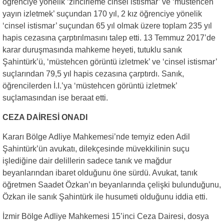
öğrenciye yönelik ‘zincirleme cinsel istismar’ ve ‘müstehcen
yayın izletmek’ suçundan 170 yıl, 2 kız öğrenciye yönelik
‘cinsel istismar’ suçundan 65 yıl olmak üzere toplam 235 yıl
hapis cezasına çarptırılmasını talep etti. 13 Temmuz 2017’de
karar duruşmasında mahkeme heyeti, tutuklu sanık
Şahintürk’ü, ‘müstehcen görüntü izletmek’ ve ‘cinsel istismar’
suçlarından 79,5 yıl hapis cezasına çarptırdı. Sanık,
öğrencilerden İ.I.’ya ‘müstehcen görüntü izletmek’
suçlamasından ise beraat etti.
CEZA DAİRESİ ONADI
Kararı Bölge Adliye Mahkemesi’nde temyiz eden Adil
Şahintürk’ün avukatı, dilekçesinde müvekkilinin suçu
işlediğine dair delillerin sadece tanık ve mağdur
beyanlarından ibaret olduğunu öne sürdü. Avukat, tanık
öğretmen Saadet Özkan’ın beyanlarında çelişki bulunduğunu,
Özkan ile sanık Şahintürk ile husumeti olduğunu iddia etti.
İzmir Bölge Adliye Mahkemesi 15’inci Ceza Dairesi, dosya