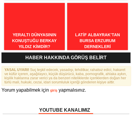
SPOR ÖDÜLLERI’NDE
“ÖRNEK DAVRANIŞ” ÖDÜLÜ
YERALTI DÜNYASININ
LATIF ALBAYRAK’TAN
KONUŞTUĞU BERKAY
BURSA ERZURUM
YILDIZ KIMDIR?
DERNEKLERI
FEDERASYONU İÇIN 25
HABER HAKKINDA GÖRÜŞ BELİRT
MADDELIK BÜYÜK VIZYON:
“DAHA GÜÇLÜ, DAHA ETKIN,
YASAL UYARI!
Suç teşkil edecek, yasadışı, tehditkar, rahatsız edici, hakaret
DAHA KAPSAYICI BIR
ve küfür içeren, aşağılayıcı, küçük düşürücü, kaba, pornografik, ahlaka aykırı,
FEDERASYON İÇIN YOLA
kişilik haklarına zarar verici ya da benzeri niteliklerde içeriklerden doğan her
ÇIKTIK”
türlü mali, hukuki, cezai, idari sorumluluk içeriği gönderen kişiye aittir.
Yorum yapabilmek için
yapmalısınız.
giriş
YOUTUBE KANALIMIZ