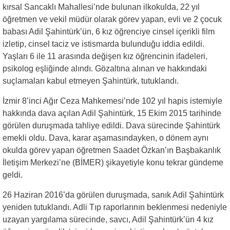
kırsal Sancaklı Mahallesi’nde bulunan ilkokulda, 22 yıl
öğretmen ve vekil müdür olarak görev yapan, evli ve 2 çocuk
babası Adil Şahintürk’ün, 6 kız öğrenciye cinsel içerikli film
izletip, cinsel taciz ve istismarda bulunduğu iddia edildi.
Yaşları 6 ile 11 arasında değişen kız öğrencinin ifadeleri,
psikolog eşliğinde alındı. Gözaltına alınan ve hakkındaki
suçlamaları kabul etmeyen Şahintürk, tutuklandı.
İzmir 8’inci Ağır Ceza Mahkemesi’nde 102 yıl hapis istemiyle
hakkında dava açılan Adil Şahintürk, 15 Ekim 2015 tarihinde
görülen duruşmada tahliye edildi. Dava sürecinde Şahintürk
emekli oldu. Dava, karar aşamasındayken, o dönem aynı
okulda görev yapan öğretmen Saadet Özkan’ın Başbakanlık
İletişim Merkezi’ne (BİMER) şikayetiyle konu tekrar gündeme
geldi.
26 Haziran 2016’da görülen duruşmada, sanık Adil Şahintürk
yeniden tutuklandı. Adli Tıp raporlarının beklenmesi nedeniyle
uzayan yargılama sürecinde, savcı, Adil Şahintürk’ün 4 kız