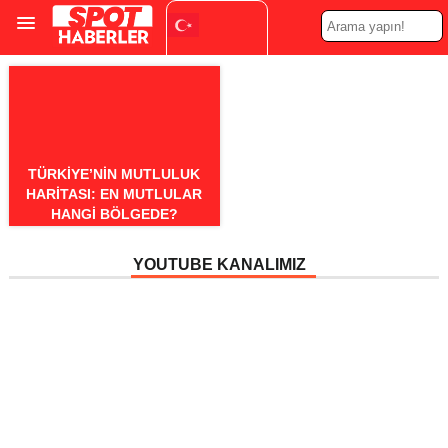
Turkish
▼
TÜRKIYE’NIN MUTLULUK
HARITASI: EN MUTLULAR
HANGI BÖLGEDE?
YOUTUBE KANALIMIZ