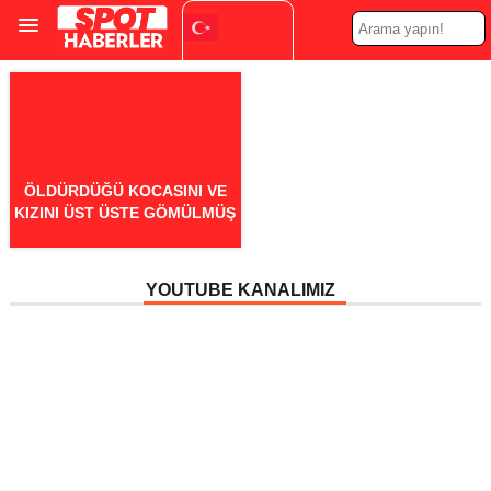
Turkish
▼
ÖLDÜRDÜĞÜ KOCASINI VE
KIZINI ÜST ÜSTE GÖMÜLMÜŞ
YOUTUBE KANALIMIZ