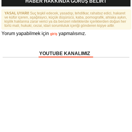
HABER HAKKINDA GÖRÜŞ BELİRT
“ÖRNEK DAVRANIŞ” ÖDÜLÜ
YASAL UYARI!
Suç teşkil edecek, yasadışı, tehditkar, rahatsız edici, hakaret
ve küfür içeren, aşağılayıcı, küçük düşürücü, kaba, pornografik, ahlaka aykırı,
kişilik haklarına zarar verici ya da benzeri niteliklerde içeriklerden doğan her
türlü mali, hukuki, cezai, idari sorumluluk içeriği gönderen kişiye aittir.
Yorum yapabilmek için
yapmalısınız.
giriş
YOUTUBE KANALIMIZ