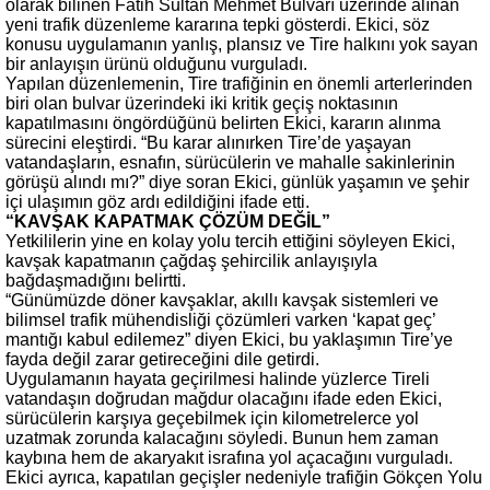
olarak bilinen Fatih Sultan Mehmet Bulvarı üzerinde alınan
yeni trafik düzenleme kararına tepki gösterdi. Ekici, söz
konusu uygulamanın yanlış, plansız ve Tire halkını yok sayan
bir anlayışın ürünü olduğunu vurguladı.
Yapılan düzenlemenin, Tire trafiğinin en önemli arterlerinden
biri olan bulvar üzerindeki iki kritik geçiş noktasının
kapatılmasını öngördüğünü belirten Ekici, kararın alınma
sürecini eleştirdi. “Bu karar alınırken Tire’de yaşayan
vatandaşların, esnafın, sürücülerin ve mahalle sakinlerinin
görüşü alındı mı?” diye soran Ekici, günlük yaşamın ve şehir
içi ulaşımın göz ardı edildiğini ifade etti.
“KAVŞAK KAPATMAK ÇÖZÜM DEĞİL”
Yetkililerin yine en kolay yolu tercih ettiğini söyleyen Ekici,
kavşak kapatmanın çağdaş şehircilik anlayışıyla
bağdaşmadığını belirtti.
“Günümüzde döner kavşaklar, akıllı kavşak sistemleri ve
bilimsel trafik mühendisliği çözümleri varken ‘kapat geç’
mantığı kabul edilemez” diyen Ekici, bu yaklaşımın Tire’ye
fayda değil zarar getireceğini dile getirdi.
Uygulamanın hayata geçirilmesi halinde yüzlerce Tireli
vatandaşın doğrudan mağdur olacağını ifade eden Ekici,
sürücülerin karşıya geçebilmek için kilometrelerce yol
uzatmak zorunda kalacağını söyledi. Bunun hem zaman
kaybına hem de akaryakıt israfına yol açacağını vurguladı.
Ekici ayrıca, kapatılan geçişler nedeniyle trafiğin Gökçen Yolu