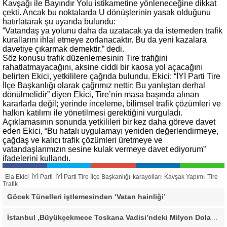
Kavşağı ile Bayındır Yolu istikametine yönleneceğine dikkat
çekti. Ancak bu noktalarda U dönüşlerinin yasak olduğunu
hatırlatarak şu uyarıda bulundu:
“Vatandaş ya yolunu daha da uzatacak ya da istemeden trafik
kurallarını ihlal etmeye zorlanacaktır. Bu da yeni kazalara
davetiye çıkarmak demektir.” dedi.
Söz konusu trafik düzenlemesinin Tire trafiğini
rahatlatmayacağını, aksine ciddi bir kaosa yol açacağını
belirten Ekici, yetkililere çağrıda bulundu. Ekici: “İYİ Parti Tire
İlçe Başkanlığı olarak çağrımız nettir; Bu yanlıştan derhal
dönülmelidir” diyen Ekici, Tire’nin masa başında alınan
kararlarla değil; yerinde inceleme, bilimsel trafik çözümleri ve
halkın katılımı ile yönetilmesi gerektiğini vurguladı.
Açıklamasının sonunda yetkilileri bir kez daha göreve davet
eden Ekici, “Bu hatalı uygulamayı yeniden değerlendirmeye,
çağdaş ve kalıcı trafik çözümleri üretmeye ve
vatandaşlarımızın sesine kulak vermeye davet ediyorum”
ifadelerini kullandı.
Ela Ekici
İYİ Parti
İYİ Parti Tire İlçe Başkanlığı
karayolları
Kavşak Yapımı
Tire
Trafik
Göcek Tünelleri iştlemesinden ‘Vatan hainliği’
İstanbul ,Büyükçekmece Toskana Vadisi’ndeki Milyon Dolarlık Villa İçin Savcılık Harekete Geçti! 138,40 Metrekarelik Kaçak Alan Tespit Edildi