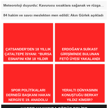
Meteoroloji duyurdu: Kavurucu sıcaklara sağanak ve rüzgar arası
84 hakim ve savcı meslekten men edildi: Akın Gürlek açıkladı
ÇATSANDER’DEN 18 YILLIK
ERDOĞAN’A SUIKAST
ÇATALTEPE İSYANI: “BURSA
GIRIŞIMINDE BULUNAN
ESNAFINI KIM 18 YILDIR
FETÖ ÜYESI YAKALANDI
MAĞDUR EDIYOR?”
SPOR POLITIKALARI
YERALTI DÜNYASININ
DERNEĞI BAŞKANI HAKAN
KONUŞTUĞU BERKAY
NERGIS’E 19. ANADOLU
YILDIZ KIMDIR?
SPOR ÖDÜLLERI’NDE