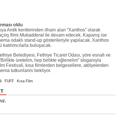
 teması oldu
Likya Antik kentlerinden ilham alan “Xanthos” olarak
çılış filmi
Mukadderat
ile devam edecek. Kapanış ise
ema odaklı stand-up gösterileriyle yapılacak. Xanthos
ü katılımcılarla buluşacak.
ethiye Belediyesi, Fethiye Ticaret Odası, yöre esnafı ve
rlikte üretelim, hep birlikte eğlenelim” sloganıyla
m Festivali, kısa filmlerden belgesellere, atölyelerden
ema tutkunlarını bekliyor.
li
FUFF
Kısa Film
RT
ız.