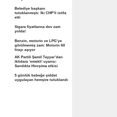
Belediye başkanı
tutuklanmıştı: İki CHP’li istifa
etti
Sigara fiyatlarına dev zam
yolda!
Benzin, motorin ve LPG’ye
görülmemiş zam: Motorin 60
lirayı aşıyor
AK Partili Şamil Tayyar’dan
iktidara ’emekli’ uyarısı:
Sandıkta Hiroşima etkisi
yaratır
5 günlük bebeğe şiddet
uygulayan hemşire tutuklandı