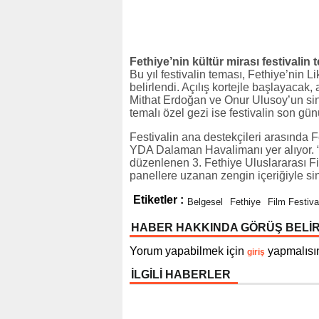
Fethiye’nin kültür mirası festivalin
Bu yıl festivalin teması, Fethiye’nin 
belirlendi. Açılış kortejle başlayacak, a
Mithat Erdoğan ve Onur Ulusoy’un sin
temalı özel gezi ise festivalin son gün
Festivalin ana destekçileri arasında F
YDA Dalaman Havalimanı yer alıyor. “Bi
düzenlenen 3. Fethiye Uluslararası Fil
panellere uzanan zengin içeriğiyle sin
Etiketler :
Belgesel
Fethiye
Film Festiva
HABER HAKKINDA GÖRÜŞ BELİ
Yorum yapabilmek için
yapmalısın
giriş
İLGİLİ HABERLER