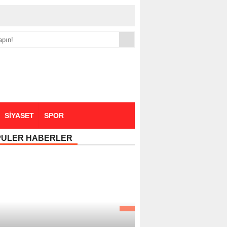
yük zammı
SİYASET
SPOR
PÜLER HABERLER