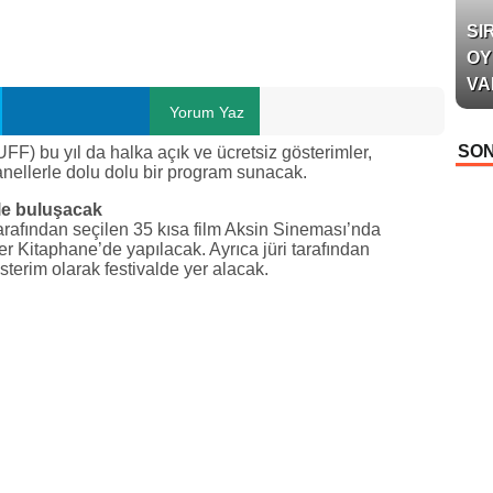
SI
OY
VA
Yorum Yaz
SON
UFF) bu yıl da halka açık ve ücretsiz gösterimler,
nellerle dolu dolu bir program sunacak.
yle buluşacak
arafından seçilen 35 kısa film Aksin Sineması’nda
r Kitaphane’de yapılacak. Ayrıca jüri tarafından
terim olarak festivalde yer alacak.