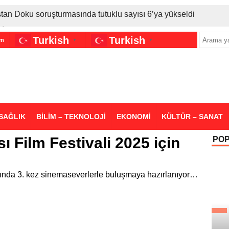
stan Doku soruşturmasında tutuklu sayısı 6’ya yükseldi
İran gerilimi Türkiye’yi vurdu: Motorine tüm zamanların en bü
Turkish
Turkish
im
▼
▼
sigara grubuna daha zam geldi
SAĞLIK
BİLİM – TEKNOLOJİ
EKONOMİ
KÜLTÜR – SANAT
ı Film Festivali 2025 için
PO
asında 3. kez sinemaseverlerle buluşmaya hazırlanıyor…