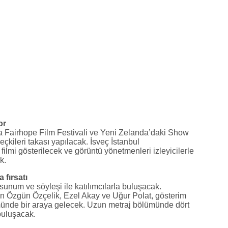
or
Fairhope Film Festivali ve Yeni Zelanda’daki Show
seçkileri takası yapılacak. İsveç İstanbul
filmi gösterilecek ve görüntü yönetmenleri izleyicilerle
k.
fırsatı
unum ve söyleşi ile katılımcılarla buluşacak.
n Özgün Özçelik, Ezel Akay ve Uğur Polat, gösterim
ümünde bir araya gelecek. Uzun metraj bölümünde dört
 buluşacak.