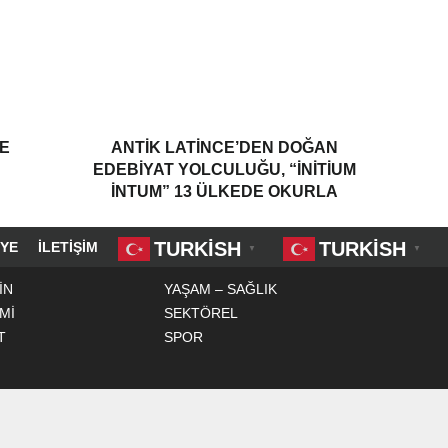
E
ANTIK LATINCE’DEN DOĞAN
EDEBIYAT YOLCULUĞU, “INITIUM
INTUM” 13 ÜLKEDE OKURLA
BULUŞTU
TURKISH
TURKISH
YE
İLETIŞIM
▼
▼
İN
YAŞAM – SAĞLIK
Mİ
SEKTÖREL
T
SPOR