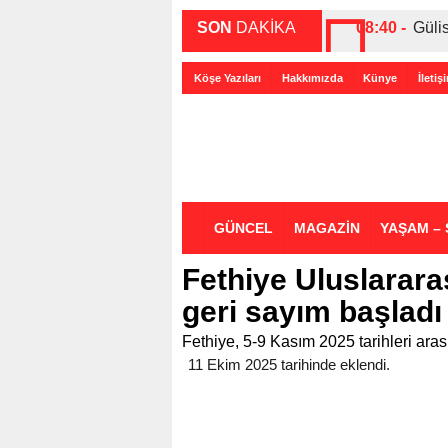
SON
DAKİKA
08:40 -
Güli
00:27 -
ABD-
Köşe Yazıları
Hakkımızda
Künye
İletiş
00:35 -
Bir 
GÜNCEL
MAGAZİN
YAŞAM – 
Fethiye Uluslararas
geri sayım başladı
Fethiye, 5-9 Kasım 2025 tarihleri ar
11 Ekim 2025 tarihinde eklendi.