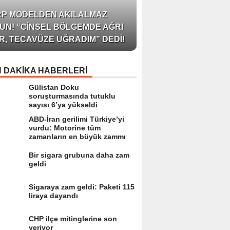
AZERBAYCAN’IN ÜN
RP MODELDEN AKILALMAZ
BLOGGER’I VE INFLU
UN! “CINSEL BÖLGEMDE AĞRI
ARZU JALILI ILE YAP
R, TECAVÜZE UĞRADIM” DEDI!
RÖPORTAJ SIZLERL
 DAKİKA HABERLERİ
Gülistan Doku
soruşturmasında tutuklu
sayısı 6’ya yükseldi
ABD-İran gerilimi Türkiye’yi
vurdu: Motorine tüm
zamanların en büyük zammı
Bir sigara grubuna daha zam
geldi
Sigaraya zam geldi: Paketi 115
liraya dayandı
CHP ilçe mitinglerine son
veriyor