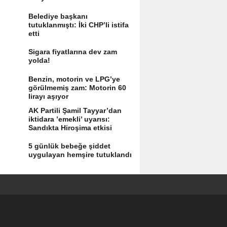
Belediye başkanı
tutuklanmıştı: İki CHP’li istifa
etti
Sigara fiyatlarına dev zam
yolda!
Benzin, motorin ve LPG’ye
görülmemiş zam: Motorin 60
lirayı aşıyor
AK Partili Şamil Tayyar’dan
iktidara ’emekli’ uyarısı:
Sandıkta Hiroşima etkisi
yaratır
5 günlük bebeğe şiddet
uygulayan hemşire tutuklandı