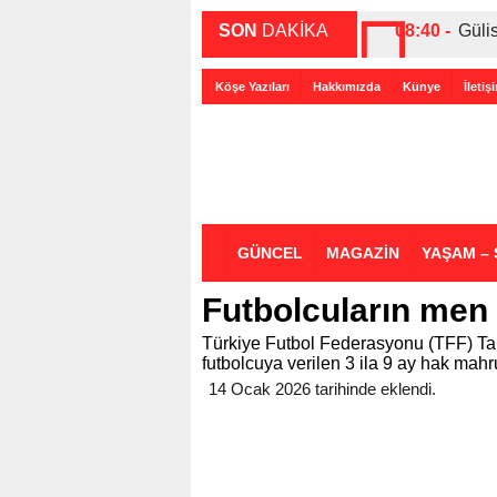
SON
DAKİKA
08:40 -
Güli
00:27 -
ABD-
Köşe Yazıları
Hakkımızda
Künye
İletiş
00:35 -
Bir 
GÜNCEL
MAGAZİN
YAŞAM – 
Futbolcuların men
Türkiye Futbol Federasyonu (TFF) Ta
futbolcuya verilen 3 ila 9 ay hak mah
14 Ocak 2026 tarihinde eklendi.