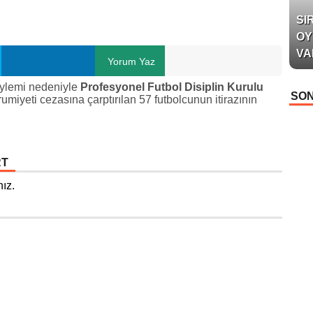
SI
OY
VA
Yorum Yaz
eylemi nedeniyle
Profesyonel Futbol Disiplin Kurulu
SON
umiyeti cezasına çarptırılan 57 futbolcunun itirazının
RT
ız.