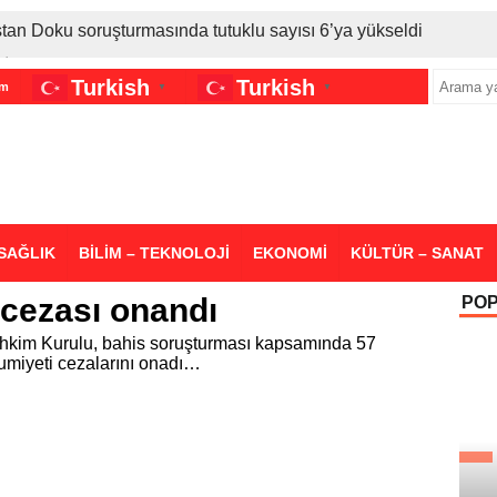
stan Doku soruşturmasında tutuklu sayısı 6’ya yükseldi
İran gerilimi Türkiye’yi vurdu: Motorine tüm zamanların en bü
Turkish
Turkish
im
▼
▼
sigara grubuna daha zam geldi
SAĞLIK
BİLİM – TEKNOLOJİ
EKONOMİ
KÜLTÜR – SANAT
 cezası onandı
PO
hkim Kurulu, bahis soruşturması kapsamında 57
rumiyeti cezalarını onadı…