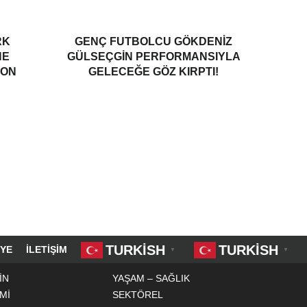
RK
GENÇ FUTBOLCU GÖKDENIZ
NE
GÜLSEÇGIN PERFORMANSIYLA
YON
GELECEĞE GÖZ KIRPTI!
TURKISH
TURKISH
YE
İLETIŞIM
▼
▼
İN
YAŞAM – SAĞLIK
Mİ
SEKTÖREL