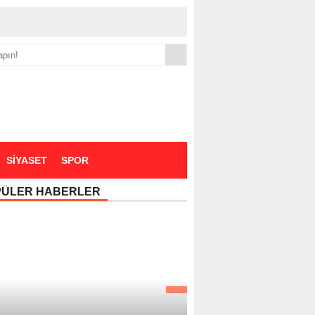
yük zammı
SİYASET
SPOR
PÜLER HABERLER