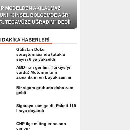
AZERBAYCAN’IN ÜN
RP MODELDEN AKILALMAZ
BLOGGER’I VE INFLU
UN! “CINSEL BÖLGEMDE AĞRI
ARZU JALILI ILE YAP
R, TECAVÜZE UĞRADIM” DEDI!
RÖPORTAJ SIZLERL
 DAKİKA HABERLERİ
Gülistan Doku
soruşturmasında tutuklu
sayısı 6’ya yükseldi
ABD-İran gerilimi Türkiye’yi
vurdu: Motorine tüm
zamanların en büyük zammı
Bir sigara grubuna daha zam
geldi
Sigaraya zam geldi: Paketi 115
liraya dayandı
CHP ilçe mitinglerine son
veriyor