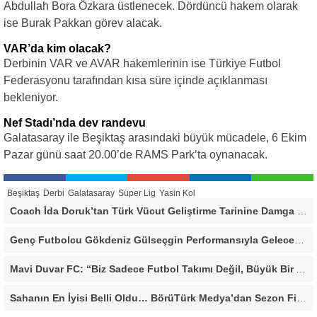
Abdullah Bora Özkara üstlenecek. Dördüncü hakem olarak
ise Burak Pakkan görev alacak.
VAR’da kim olacak?
Derbinin VAR ve AVAR hakemlerinin ise Türkiye Futbol
Federasyonu tarafından kısa süre içinde açıklanması
bekleniyor.
Nef Stadı’nda dev randevu
Galatasaray ile Beşiktaş arasındaki büyük mücadele, 6 Ekim
Pazar günü saat 20.00’de RAMS Park’ta oynanacak.
Beşiktaş
Derbi
Galatasaray
Süper Lig
Yasin Kol
Coach İda Doruk’tan Türk Vücut Geliştirme Tarinine Damga Vuran Organizasyon
Genç Futbolcu Gökdeniz Gülseçgin Performansıyla Geleceğe Göz Kırptı!
Mavi Duvar FC: “Biz Sadece Futbol Takımı Değil, Büyük Bir Aileyiz”
Sahanın En İyisi Belli Oldu… BörüTürk Medya’dan Sezon Finaline Yakışan Dev Organizasyon