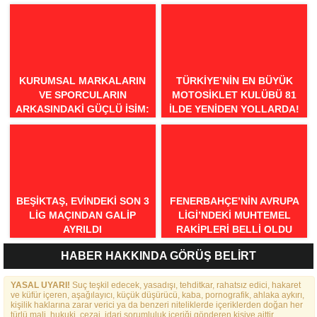
KURUMSAL MARKALARIN
TÜRKIYE’NIN EN BÜYÜK
VE SPORCULARIN
MOTOSIKLET KULÜBÜ 81
ARKASINDAKI GÜÇLÜ İSIM:
İLDE YENIDEN YOLLARDA!
COACH İDA DORUK
BEŞIKTAŞ, EVINDEKI SON 3
FENERBAHÇE’NIN AVRUPA
LIG MAÇINDAN GALIP
LIGI’NDEKI MUHTEMEL
AYRILDI
RAKIPLERI BELLI OLDU
HABER HAKKINDA GÖRÜŞ BELİRT
YASAL UYARI!
Suç teşkil edecek, yasadışı, tehditkar, rahatsız edici, hakaret
ve küfür içeren, aşağılayıcı, küçük düşürücü, kaba, pornografik, ahlaka aykırı,
kişilik haklarına zarar verici ya da benzeri niteliklerde içeriklerden doğan her
türlü mali, hukuki, cezai, idari sorumluluk içeriği gönderen kişiye aittir.