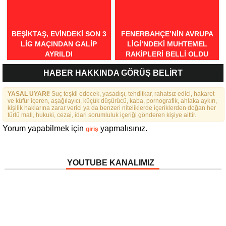
BEŞIKTAŞ, EVINDEKI SON 3
FENERBAHÇE’NIN AVRUPA
LIG MAÇINDAN GALIP
LIGI’NDEKI MUHTEMEL
AYRILDI
RAKIPLERI BELLI OLDU
HABER HAKKINDA GÖRÜŞ BELİRT
YASAL UYARI!
Suç teşkil edecek, yasadışı, tehditkar, rahatsız edici, hakaret
ve küfür içeren, aşağılayıcı, küçük düşürücü, kaba, pornografik, ahlaka aykırı,
kişilik haklarına zarar verici ya da benzeri niteliklerde içeriklerden doğan her
türlü mali, hukuki, cezai, idari sorumluluk içeriği gönderen kişiye aittir.
Yorum yapabilmek için
yapmalısınız.
giriş
YOUTUBE KANALIMIZ