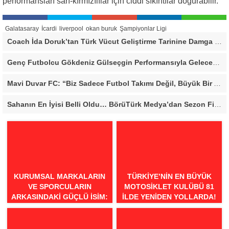
performansları sarı-kırmızılılar için ciddi sıkıntılar doğurabilir.
Galatasaray
İcardi
liverpool
okan buruk
Şampiyonlar Ligi
Coach İda Doruk’tan Türk Vücut Geliştirme Tarinine Damga Vuran Organizasyon
Genç Futbolcu Gökdeniz Gülseçgin Performansıyla Geleceğe Göz Kırptı!
Mavi Duvar FC: “Biz Sadece Futbol Takımı Değil, Büyük Bir Aileyiz”
Sahanın En İyisi Belli Oldu… BörüTürk Medya’dan Sezon Finaline Yakışan Dev Organizasyon
KURUMSAL MARKALARIN
TÜRKIYE’NIN EN BÜYÜK
VE SPORCULARIN
MOTOSIKLET KULÜBÜ 81
ARKASINDAKI GÜÇLÜ İSIM:
İLDE YENIDEN YOLLARDA!
COACH İDA DORUK