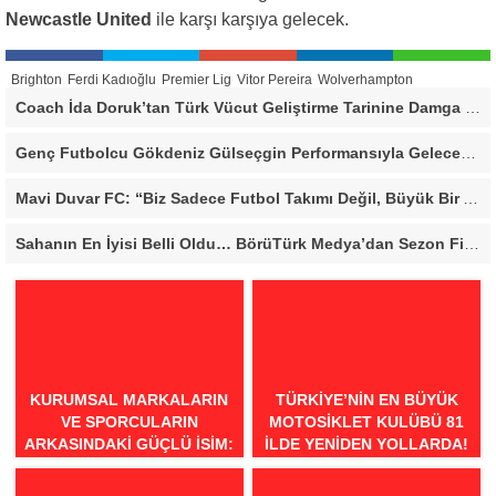
Newcastle United
ile karşı karşıya gelecek.
Brighton
Ferdi Kadıoğlu
Premier Lig
Vitor Pereira
Wolverhampton
Coach İda Doruk’tan Türk Vücut Geliştirme Tarinine Damga Vuran Organizasyon
Genç Futbolcu Gökdeniz Gülseçgin Performansıyla Geleceğe Göz Kırptı!
Mavi Duvar FC: “Biz Sadece Futbol Takımı Değil, Büyük Bir Aileyiz”
Sahanın En İyisi Belli Oldu… BörüTürk Medya’dan Sezon Finaline Yakışan Dev Organizasyon
KURUMSAL MARKALARIN
TÜRKIYE’NIN EN BÜYÜK
VE SPORCULARIN
MOTOSIKLET KULÜBÜ 81
ARKASINDAKI GÜÇLÜ İSIM:
İLDE YENIDEN YOLLARDA!
COACH İDA DORUK