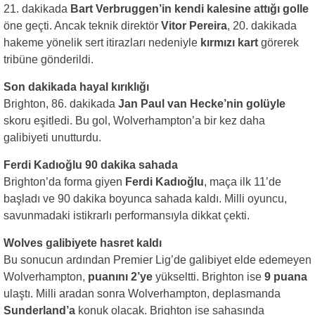
21. dakikada
Bart Verbruggen’in kendi kalesine attığı golle
öne geçti. Ancak teknik direktör
Vitor Pereira
, 20. dakikada
hakeme yönelik sert itirazları nedeniyle
kırmızı kart
görerek
tribüne gönderildi.
Son dakikada hayal kırıklığı
Brighton, 86. dakikada
Jan Paul van Hecke’nin golüyle
skoru eşitledi. Bu gol, Wolverhampton’a bir kez daha
galibiyeti unutturdu.
Ferdi Kadıoğlu 90 dakika sahada
Brighton’da forma giyen
Ferdi Kadıoğlu
, maça ilk 11’de
başladı ve 90 dakika boyunca sahada kaldı. Milli oyuncu,
savunmadaki istikrarlı performansıyla dikkat çekti.
Wolves galibiyete hasret kaldı
Bu sonucun ardından Premier Lig’de galibiyet elde edemeyen
Wolverhampton,
puanını 2’ye
yükseltti. Brighton ise
9 puana
ulaştı. Milli aradan sonra Wolverhampton, deplasmanda
Sunderland’a
konuk olacak. Brighton ise sahasında