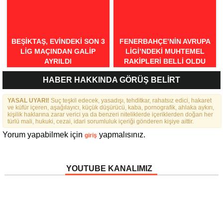
BEŞIKTAŞ, EVINDEKI SON 3
FENERBAHÇE’NIN AVRUPA
LIG MAÇINDAN GALIP
LIGI’NDEKI MUHTEMEL
AYRILDI
RAKIPLERI BELLI OLDU
HABER HAKKINDA GÖRÜŞ BELİRT
YASAL UYARI!
Suç teşkil edecek, yasadışı, tehditkar, rahatsız edici, hakaret
ve küfür içeren, aşağılayıcı, küçük düşürücü, kaba, pornografik, ahlaka aykırı,
kişilik haklarına zarar verici ya da benzeri niteliklerde içeriklerden doğan her
türlü mali, hukuki, cezai, idari sorumluluk içeriği gönderen kişiye aittir.
Yorum yapabilmek için
yapmalısınız.
giriş
YOUTUBE KANALIMIZ