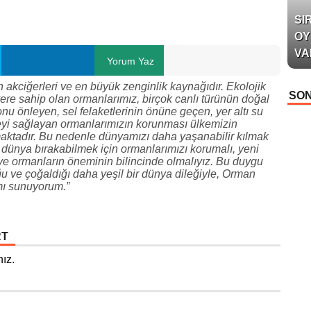
SI
OY
VA
Yorum Yaz
n akciğerleri ve en büyük zenginlik kaynağıdır. Ekolojik
SON
re sahip olan ormanlarımız, birçok canlı türünün doğal
nu önleyen, sel felaketlerinin önüne geçen, yer altı su
eyi sağlayan ormanlarımızın korunması ülkemizin
aktadır. Bu nedenle dünyamızı daha yaşanabilir kılmak
ir dünya bırakabilmek için ormanlarımızı korumalı, yeni
n ve ormanların öneminin bilincinde olmalıyız. Bu duygu
u ve çoğaldığı daha yeşil bir dünya dileğiyle, Orman
ımı sunuyorum.”
RT
ız.