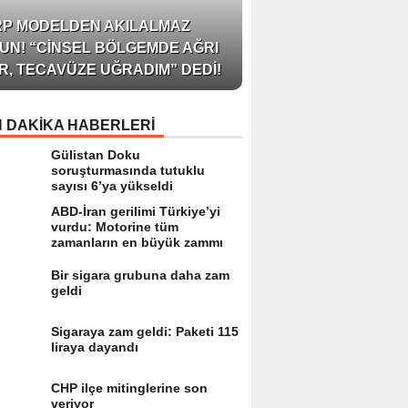
AZERBAYCAN’IN ÜN
RP MODELDEN AKILALMAZ
BLOGGER’I VE INFLU
UN! “CINSEL BÖLGEMDE AĞRI
ARZU JALILI ILE YAP
R, TECAVÜZE UĞRADIM” DEDI!
RÖPORTAJ SIZLERL
 DAKİKA HABERLERİ
Gülistan Doku
soruşturmasında tutuklu
sayısı 6’ya yükseldi
ABD-İran gerilimi Türkiye’yi
vurdu: Motorine tüm
zamanların en büyük zammı
Bir sigara grubuna daha zam
geldi
Sigaraya zam geldi: Paketi 115
liraya dayandı
CHP ilçe mitinglerine son
veriyor