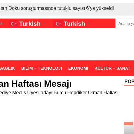
stan Doku soruşturmasında tutuklu sayısı 6’ya yükseldi
İran gerilimi Türkiye’yi vurdu: Motorine tüm zamanların en bü
Turkish
Turkish
im
▼
▼
sigara grubuna daha zam geldi
SAĞLIK
BİLİM – TEKNOLOJİ
EKONOMİ
KÜLTÜR – SANAT
n Haftası Mesajı
PO
lediye Meclis Üyesi adayı Burcu Hepdiker Orman Haftası