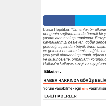
Burcu Hepdiker;
“Ormanlar, bir ülkeni
dengenin sağlanmasında önemli bir ye
yaşam alanını oluşturmaktadır. Erozyo
kaynaklarımızı besleyen, doğal deng
geleceği açısından büyük önem taşım
ve gelecek nesillere temiz, sağlıklı b
yeni yeşil alanlar oluşturmalı, ağacı
ve düşüncelerle, ormanların korunduğ
Haftası’nı kutluyor, sevgi ve saygılar
Etiketler :
HABER HAKKINDA GÖRÜŞ BELİ
Yorum yapabilmek için
yapmalısın
giriş
İLGİLİ HABERLER