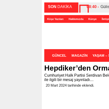
SON
DAKİKA
08:40 -
Güli
00:27 -
ABD-
Köşe Yazıları
Hakkımızda
Künye
İletiş
00:35 -
Bir 
GÜNCEL
MAGAZİN
YAŞAM – 
Hepdiker’den Orma
Cumhuriyet Halk Partisi Serdivan Be
ile ilgili bir mesaj yayınladı…
20 Mart 2024 tarihinde eklendi.