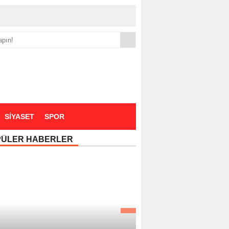
yük zammı
SİYASET
SPOR
PÜLER HABERLER