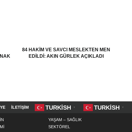
84 HAKIM VE SAVCI MESLEKTEN MEN
ANAK
EDILDI: AKIN GÜRLEK AÇIKLADI
TURKISH
TURKISH
YE
İLETIŞIM
▼
▼
İN
YAŞAM – SAĞLIK
Mİ
SEKTÖREL