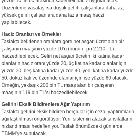
yüzde 10 ile 60 arasında kademeli haciz uygulanacak.
Düzenleme yasalaşırsa düşük gelirli çalışanlara daha az,
yüksek gelirli çalışanlara daha fazla maaş haczi
yapılabilecek.
Haciz Oranları ve Örnekler
Taslakta belirlenen oranlara göre net asgari ücret alan bir
çalışanın maaşının yüzde 10’u (bugün için 2.210 TL)
haczedilebilecek. Geliri net asgari ücretin iki katına kadar
olanların haciz oranı yüzde 20, üç katına kadar olanlar için
yüzde 30, beş katına kadar yüzde 40, yedi katına kadar yüzde
50, dokuz katı ve üzerinde olanlar için ise yüzde 60 olacak.
Örneğin, yaklaşık 200 bin TL maaş alan bir çalışanın
maaşının 119 bin TL’si haczedilebilecek.
Gelirini Eksik Bildirenlere Ağır Yaptırım
Taslakta gelirini eksik bildiren borçlular için cezai yaptırımların
ağırlaştırılması öngörülüyor. Yeni sistemin alacak tahsilatlarını
hızlandırması hedefleniyor. Taslak önümüzdeki günlerde
TBMM’ye sunulacak.