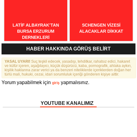
LATIF ALBAYRAK’TAN
SCHENGEN VİZESİ
BURSA ERZURUM
ALACAKLAR DİKKAT
DERNEKLERI
FEDERASYONU İÇIN 25
HABER HAKKINDA GÖRÜŞ BELİRT
MADDELIK BÜYÜK VIZYON:
“DAHA GÜÇLÜ, DAHA ETKIN,
YASAL UYARI!
DAHA KAPSAYICI BIR
Suç teşkil edecek, yasadışı, tehditkar, rahatsız edici, hakaret
ve küfür içeren, aşağılayıcı, küçük düşürücü, kaba, pornografik, ahlaka aykırı,
FEDERASYON İÇIN YOLA
kişilik haklarına zarar verici ya da benzeri niteliklerde içeriklerden doğan her
ÇIKTIK”
türlü mali, hukuki, cezai, idari sorumluluk içeriği gönderen kişiye aittir.
Yorum yapabilmek için
yapmalısınız.
giriş
YOUTUBE KANALIMIZ