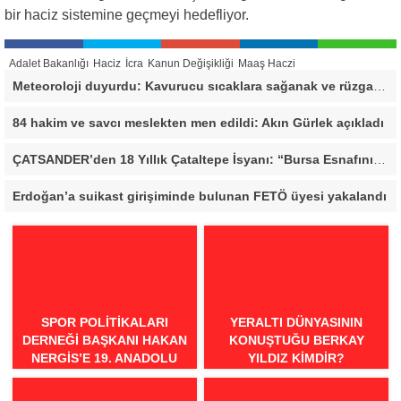
bir haciz sistemine geçmeyi hedefliyor.
Adalet Bakanlığı
Haciz
İcra
Kanun Değişikliği
Maaş Haczi
Meteoroloji duyurdu: Kavurucu sıcaklara sağanak ve rüzgar arası
84 hakim ve savcı meslekten men edildi: Akın Gürlek açıkladı
ÇATSANDER’den 18 Yıllık Çataltepe İsyanı: “Bursa Esnafını Kim 18 Yıldır Mağdur Ediyor?”
Erdoğan’a suikast girişiminde bulunan FETÖ üyesi yakalandı
SPOR POLITIKALARI
YERALTI DÜNYASININ
DERNEĞI BAŞKANI HAKAN
KONUŞTUĞU BERKAY
NERGIS’E 19. ANADOLU
YILDIZ KIMDIR?
SPOR ÖDÜLLERI’NDE
“ÖRNEK DAVRANIŞ” ÖDÜLÜ