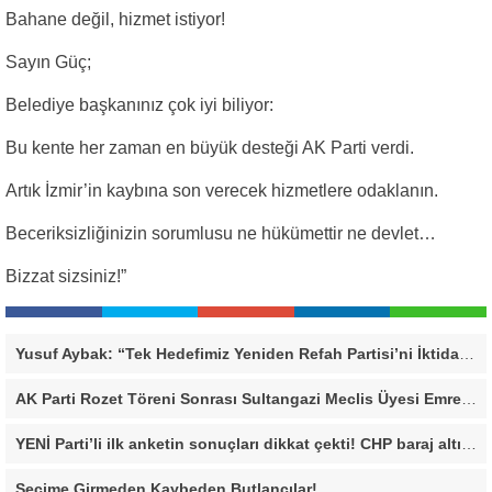
Bahane değil, hizmet istiyor!
Sayın Güç;
Belediye başkanınız çok iyi biliyor:
Bu kente her zaman en büyük desteği AK Parti verdi.
Artık İzmir’in kaybına son verecek hizmetlere odaklanın.
Beceriksizliğinizin sorumlusu ne hükümettir ne devlet…
Bizzat sizsiniz!”
Yusuf Aybak: “Tek Hedefimiz Yeniden Refah Partisi’ni İktidara Taşımak”
AK Parti Rozet Töreni Sonrası Sultangazi Meclis Üyesi Emrecan Durmuş’tan Sert Mesaj: “Biz Gücümüzü Makamlardan Değil, Halktan Alıyoruz”
YENİ Parti’li ilk anketin sonuçları dikkat çekti! CHP baraj altı kaldı
Seçime Girmeden Kaybeden Butlancılar!