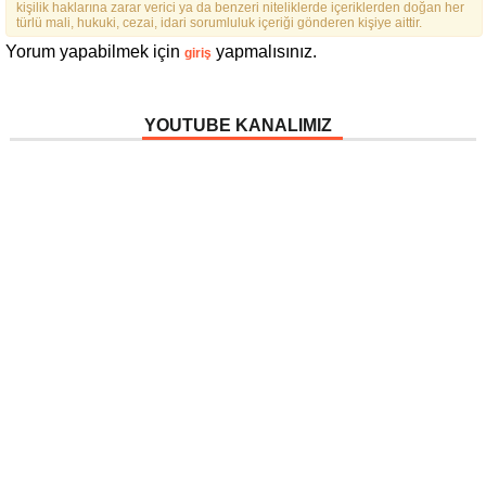
kişilik haklarına zarar verici ya da benzeri niteliklerde içeriklerden doğan her
türlü mali, hukuki, cezai, idari sorumluluk içeriği gönderen kişiye aittir.
Yorum yapabilmek için
yapmalısınız.
giriş
YOUTUBE KANALIMIZ