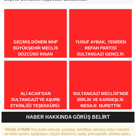
GEÇMİŞ DÖNEM MHP
YUSUF AYBAK, YENIDEN
BÜYÜKŞEHİR MECLİS
REFAH PARTISI
SÖZCÜSÜ İHSAN
SULTANGAZI GENÇLIK
BİLGİLİ’DEN BURSA İÇİN
KOLLARI BAŞKANI OLDU
“MİNEATÜRKİSTAN”
ÇAĞRISI: “BURSA TÜRK
DÜNYASININ BULUŞMA
NOKTASI OLMALIDIR”
ALI ACAR’DAN
SULTANGAZI MECLISI’NDE
SULTANGAZI’YE AŞURE
BIRLIK VE KARDEŞLIK
ETKINLIĞI TEŞEKKÜRÜ:
MESAJI: NURETTIN
“BIRLIKTE GÜÇLÜYÜZ,
NARIN’DEN RAHMI KOÇ’UN
HABER HAKKINDA GÖRÜŞ BELİRT
BIRLIKTE DAHA GÜZELIZ”
SÖZLERINE TEPKI
YASAL UYARI!
Suç teşkil edecek, yasadışı, tehditkar, rahatsız edici, hakaret
ve küfür içeren, aşağılayıcı, küçük düşürücü, kaba, pornografik, ahlaka aykırı,