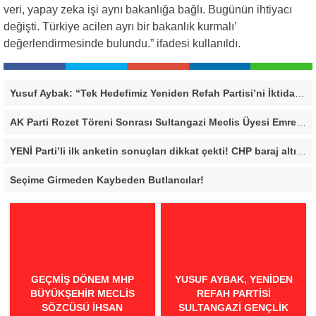
veri, yapay zeka işi aynı bakanlığa bağlı. Bugünün ihtiyacı
değişti. Türkiye acilen ayrı bir bakanlık kurmalı’
değerlendirmesinde bulundu.” ifadesi kullanıldı.
Yusuf Aybak: “Tek Hedefimiz Yeniden Refah Partisi’ni İktidara Taşımak”
AK Parti Rozet Töreni Sonrası Sultangazi Meclis Üyesi Emrecan Durmuş’tan Sert Mesaj: “Biz Gücümüzü Makamlardan Değil, Halktan Alıyoruz”
YENİ Parti’li ilk anketin sonuçları dikkat çekti! CHP baraj altı kaldı
Seçime Girmeden Kaybeden Butlancılar!
GEÇMİŞ DÖNEM MHP
YUSUF AYBAK, YENIDEN
BÜYÜKŞEHİR MECLİS
REFAH PARTISI
SÖZCÜSÜ İHSAN
SULTANGAZI GENÇLIK