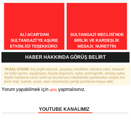
BİLGİLİ’DEN BURSA İÇİN
KOLLARI BAŞKANI OLDU
“MİNEATÜRKİSTAN”
ÇAĞRISI: “BURSA TÜRK
DÜNYASININ BULUŞMA
NOKTASI OLMALIDIR”
ALI ACAR’DAN
SULTANGAZI MECLISI’NDE
SULTANGAZI’YE AŞURE
BIRLIK VE KARDEŞLIK
ETKINLIĞI TEŞEKKÜRÜ:
MESAJI: NURETTIN
“BIRLIKTE GÜÇLÜYÜZ,
NARIN’DEN RAHMI KOÇ’UN
HABER HAKKINDA GÖRÜŞ BELİRT
BIRLIKTE DAHA GÜZELIZ”
SÖZLERINE TEPKI
YASAL UYARI!
Suç teşkil edecek, yasadışı, tehditkar, rahatsız edici, hakaret
ve küfür içeren, aşağılayıcı, küçük düşürücü, kaba, pornografik, ahlaka aykırı,
kişilik haklarına zarar verici ya da benzeri niteliklerde içeriklerden doğan her
türlü mali, hukuki, cezai, idari sorumluluk içeriği gönderen kişiye aittir.
Yorum yapabilmek için
yapmalısınız.
giriş
YOUTUBE KANALIMIZ