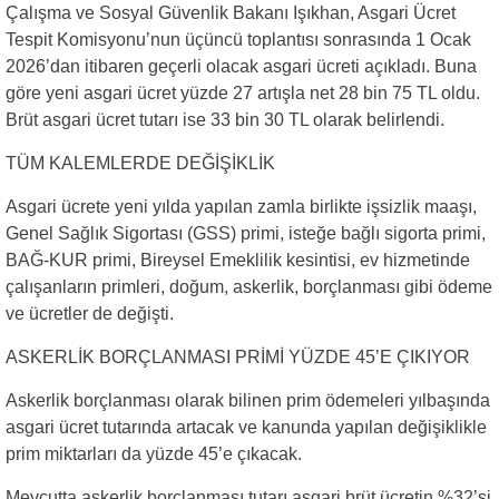
Çalışma ve Sosyal Güvenlik Bakanı Işıkhan, Asgari Ücret
Tespit Komisyonu’nun üçüncü toplantısı sonrasında 1 Ocak
2026’dan itibaren geçerli olacak asgari ücreti açıkladı. Buna
göre yeni asgari ücret yüzde 27 artışla net 28 bin 75 TL oldu.
Brüt asgari ücret tutarı ise 33 bin 30 TL olarak belirlendi.
TÜM KALEMLERDE DEĞİŞİKLİK
Asgari ücrete yeni yılda yapılan zamla birlikte işsizlik maaşı,
Genel Sağlık Sigortası (GSS) primi, isteğe bağlı sigorta primi,
BAĞ-KUR primi, Bireysel Emeklilik kesintisi, ev hizmetinde
çalışanların primleri, doğum, askerlik, borçlanması gibi ödeme
ve ücretler de değişti.
ASKERLİK BORÇLANMASI PRİMİ YÜZDE 45’E ÇIKIYOR
Askerlik borçlanması olarak bilinen prim ödemeleri yılbaşında
asgari ücret tutarında artacak ve kanunda yapılan değişiklikle
prim miktarları da yüzde 45’e çıkacak.
Mevcutta askerlik borçlanması tutarı asgari brüt ücretin %32’si