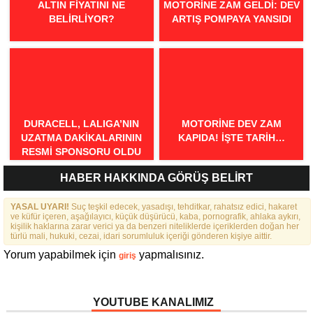
ALTIN FIYATINI NE
MOTORINE ZAM GELDI: DEV
BELIRLIYOR?
ARTIŞ POMPAYA YANSIDI
DURACELL, LALIGA’NIN
MOTORINE DEV ZAM
UZATMA DAKIKALARININ
KAPIDA! İŞTE TARIH…
RESMI SPONSORU OLDU
HABER HAKKINDA GÖRÜŞ BELİRT
YASAL UYARI!
Suç teşkil edecek, yasadışı, tehditkar, rahatsız edici, hakaret
ve küfür içeren, aşağılayıcı, küçük düşürücü, kaba, pornografik, ahlaka aykırı,
kişilik haklarına zarar verici ya da benzeri niteliklerde içeriklerden doğan her
türlü mali, hukuki, cezai, idari sorumluluk içeriği gönderen kişiye aittir.
Yorum yapabilmek için
yapmalısınız.
giriş
YOUTUBE KANALIMIZ