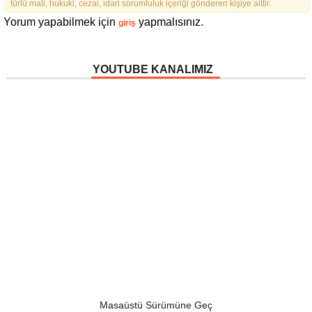
ÇIKTIK”
türlü mali, hukuki, cezai, idari sorumluluk içeriği gönderen kişiye aittir.
Yorum yapabilmek için
yapmalısınız.
giriş
YOUTUBE KANALIMIZ
Masaüstü Sürümüne Geç