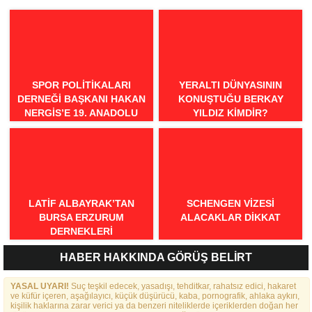
SPOR POLITIKALARI
YERALTI DÜNYASININ
DERNEĞI BAŞKANI HAKAN
KONUŞTUĞU BERKAY
NERGIS’E 19. ANADOLU
YILDIZ KIMDIR?
SPOR ÖDÜLLERI’NDE
“ÖRNEK DAVRANIŞ” ÖDÜLÜ
LATIF ALBAYRAK’TAN
SCHENGEN VİZESİ
BURSA ERZURUM
ALACAKLAR DİKKAT
DERNEKLERI
FEDERASYONU İÇIN 25
HABER HAKKINDA GÖRÜŞ BELİRT
MADDELIK BÜYÜK VIZYON:
“DAHA GÜÇLÜ, DAHA ETKIN,
YASAL UYARI!
DAHA KAPSAYICI BIR
Suç teşkil edecek, yasadışı, tehditkar, rahatsız edici, hakaret
ve küfür içeren, aşağılayıcı, küçük düşürücü, kaba, pornografik, ahlaka aykırı,
FEDERASYON İÇIN YOLA
kişilik haklarına zarar verici ya da benzeri niteliklerde içeriklerden doğan her