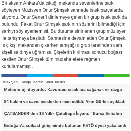
Bir akşam Ankara’da çıktığı mekanda sevenlerine şarkı
söyleyen Müzisyen Onur Şimşek sahnede istek parçalarda
alıyordu. Onur Şener’i dinlemeye gelen bir grup istek şarkıda
bulundu. Fakat Onur Şimşek şarkının sözlerini bilmediği için
şarkıyı söyleyememişti. Bu duruma sinirlenen grup müzisyen
ile tartışmaya başladı. Sahnesine devam eden Onur Şimşek,
iş çıkışı mekandan çıkarken tartıştığı o grup tarafından cam
şişeli saldırıya uğramıştı. Şişelerin kırılması sonucu boğazı
kesilen Onur Şimşek tüm müdahalelere rağmen
kurtulamamıştı.
İstek Şarkı
Kavga
Mersin
Şarkı
Tarsus
Meteoroloji duyurdu: Kavurucu sıcaklara sağanak ve rüzgar arası
84 hakim ve savcı meslekten men edildi: Akın Gürlek açıkladı
ÇATSANDER’den 18 Yıllık Çataltepe İsyanı: “Bursa Esnafını Kim 18 Yıldır Mağdur Ediyor?”
Erdoğan’a suikast girişiminde bulunan FETÖ üyesi yakalandı