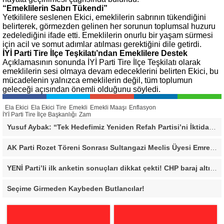
“Emeklilerin Sabrı Tükendi”
Yetkililere seslenen Ekici, emeklilerin sabrının tükendiğini
belirterek, görmezden gelinen her sorunun toplumsal huzuru
zedelediğini ifade etti. Emeklilerin onurlu bir yaşam sürmesi
için acil ve somut adımlar atılması gerektiğini dile getirdi.
İYİ Parti Tire İlçe Teşkilatı’ndan Emeklilere Destek
Açıklamasının sonunda İYİ Parti Tire İlçe Teşkilatı olarak
emeklilerin sesi olmaya devam edeceklerini belirten Ekici, bu
mücadelenin yalnızca emeklilerin değil, tüm toplumun
geleceği açısından önemli olduğunu söyledi.
Ela Ekici
Ela Ekici Tire
Emekli
Emekli Maaşı
Enflasyon
İYİ Parti Tire İlçe Başkanlığı
Zam
Yusuf Aybak: “Tek Hedefimiz Yeniden Refah Partisi’ni İktidara Taşımak”
AK Parti Rozet Töreni Sonrası Sultangazi Meclis Üyesi Emrecan Durmuş’tan Sert Mesaj: “Biz Gücümüzü Makamlardan Değil, Halktan Alıyoruz”
YENİ Parti’li ilk anketin sonuçları dikkat çekti! CHP baraj altı kaldı
Seçime Girmeden Kaybeden Butlancılar!