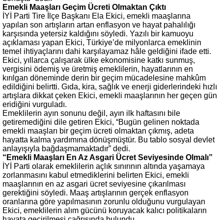
Emekli Maaşları Geçim Ücreti Olmaktan Çıktı
İYİ Parti Tire İlçe Başkanı Ela Ekici, emekli maaşlarına
yapılan son artışların artan enflasyon ve hayat pahalılığı
karşısında yetersiz kaldığını söyledi. Yazılı bir kamuoyu
açıklaması yapan Ekici, Türkiye’de milyonlarca emeklinin
temel ihtiyaçlarını dahi karşılayamaz hâle geldiğini ifade etti.
Ekici, yıllarca çalışarak ülke ekonomisine katkı sunmuş,
vergisini ödemiş ve üretmiş emeklilerin, hayatlarının en
kırılgan döneminde derin bir geçim mücadelesine mahkûm
edildiğini belirtti. Gıda, kira, sağlık ve enerji giderlerindeki hızlı
artışlara dikkat çeken Ekici, emekli maaşlarının her geçen gün
eridiğini vurguladı.
Emeklilerin ayın sonunu değil, ayın ilk haftasını bile
getiremediğini dile getiren Ekici, “Bugün gelinen noktada
emekli maaşları bir geçim ücreti olmaktan çıkmış, adeta
hayatta kalma yardımına dönüşmüştür. Bu tablo sosyal devlet
anlayışıyla bağdaşmamaktadır” dedi.
“Emekli Maaşları En Az Asgari Ücret Seviyesinde Olmalı”
İYİ Parti olarak emeklilerin açlık sınırının altında yaşamaya
zorlanmasını kabul etmediklerini belirten Ekici, emekli
maaşlarının en az asgari ücret seviyesine çıkarılması
gerektiğini söyledi. Maaş artışlarının gerçek enflasyon
oranlarına göre yapılmasının zorunlu olduğunu vurgulayan
Ekici, emeklilerin alım gücünü koruyacak kalıcı politikaların
hayata geçirilmesi çağrısında bulundu.