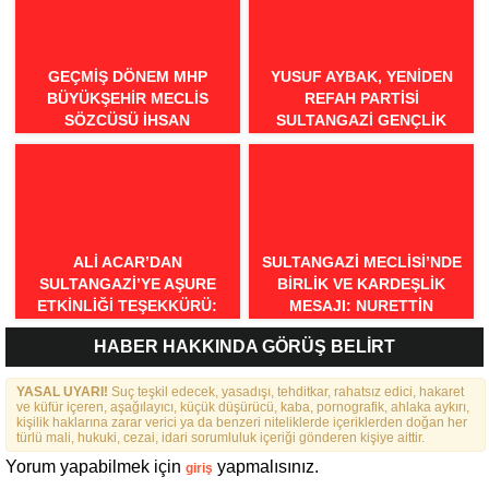
GEÇMİŞ DÖNEM MHP
YUSUF AYBAK, YENIDEN
BÜYÜKŞEHİR MECLİS
REFAH PARTISI
SÖZCÜSÜ İHSAN
SULTANGAZI GENÇLIK
BİLGİLİ’DEN BURSA İÇİN
KOLLARI BAŞKANI OLDU
“MİNEATÜRKİSTAN”
ÇAĞRISI: “BURSA TÜRK
DÜNYASININ BULUŞMA
NOKTASI OLMALIDIR”
ALI ACAR’DAN
SULTANGAZI MECLISI’NDE
SULTANGAZI’YE AŞURE
BIRLIK VE KARDEŞLIK
ETKINLIĞI TEŞEKKÜRÜ:
MESAJI: NURETTIN
“BIRLIKTE GÜÇLÜYÜZ,
NARIN’DEN RAHMI KOÇ’UN
HABER HAKKINDA GÖRÜŞ BELİRT
BIRLIKTE DAHA GÜZELIZ”
SÖZLERINE TEPKI
YASAL UYARI!
Suç teşkil edecek, yasadışı, tehditkar, rahatsız edici, hakaret
ve küfür içeren, aşağılayıcı, küçük düşürücü, kaba, pornografik, ahlaka aykırı,
kişilik haklarına zarar verici ya da benzeri niteliklerde içeriklerden doğan her
türlü mali, hukuki, cezai, idari sorumluluk içeriği gönderen kişiye aittir.
Yorum yapabilmek için
yapmalısınız.
giriş