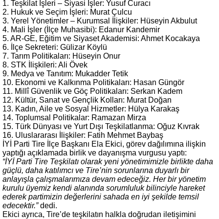
1. Teşkilat İşleri – Siyasi İşler: Yusuf Curacı
2. Hukuk ve Seçim İşleri: Murat Çulcu
3. Yerel Yönetimler – Kurumsal İlişkiler: Hüseyin Akbulut
4. Mali İşler (İlçe Muhasibi): Edanur Kandemir
5. AR-GE, Eğitim ve Siyaset Akademisi: Ahmet Kocakaya
6. İlçe Sekreteri: Gülizar Köylü
7. Tarım Politikaları: Hüseyin Onur
8. STK İlişkileri: Ali Övek
9. Medya ve Tanıtım: Mukadder Tetik
10. Ekonomi ve Kalkınma Politikaları: Hasan Güngör
11. Millî Güvenlik ve Göç Politikaları: Serkan Kadem
12. Kültür, Sanat ve Gençlik Kolları: Murat Doğan
13. Kadın, Aile ve Sosyal Hizmetler: Hülya Karakaş
14. Toplumsal Politikalar: Ramazan Mirza
15. Türk Dünyası ve Yurt Dışı Teşkilatlanma: Oğuz Kıvrak
16. Uluslararası İlişkiler: Fatih Mehmet Baybaş
İYİ Parti Tire İlçe Başkanı Ela Ekici, görev dağılımına ilişkin
yaptığı açıklamada birlik ve dayanışma vurgusu yaptı:
“İYİ Parti Tire Teşkilatı olarak yeni yönetimimizle birlikte daha
güçlü, daha katılımcı ve Tire’nin sorunlarına duyarlı bir
anlayışla çalışmalarımıza devam edeceğiz. Her bir yönetim
kurulu üyemiz kendi alanında sorumluluk bilinciyle hareket
ederek partimizin değerlerini sahada en iyi şekilde temsil
edecektir.”
dedi.
Ekici ayrıca, Tire’de teşkilatın halkla doğrudan iletişimini