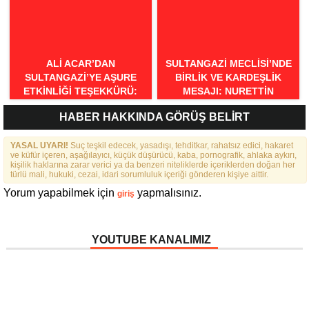
“MİNEATÜRKİSTAN”
ÇAĞRISI: “BURSA TÜRK
DÜNYASININ BULUŞMA
NOKTASI OLMALIDIR”
ALI ACAR’DAN
SULTANGAZI MECLISI’NDE
SULTANGAZI’YE AŞURE
BIRLIK VE KARDEŞLIK
ETKINLIĞI TEŞEKKÜRÜ:
MESAJI: NURETTIN
“BIRLIKTE GÜÇLÜYÜZ,
NARIN’DEN RAHMI KOÇ’UN
HABER HAKKINDA GÖRÜŞ BELİRT
BIRLIKTE DAHA GÜZELIZ”
SÖZLERINE TEPKI
YASAL UYARI!
Suç teşkil edecek, yasadışı, tehditkar, rahatsız edici, hakaret
ve küfür içeren, aşağılayıcı, küçük düşürücü, kaba, pornografik, ahlaka aykırı,
kişilik haklarına zarar verici ya da benzeri niteliklerde içeriklerden doğan her
türlü mali, hukuki, cezai, idari sorumluluk içeriği gönderen kişiye aittir.
Yorum yapabilmek için
yapmalısınız.
giriş
YOUTUBE KANALIMIZ