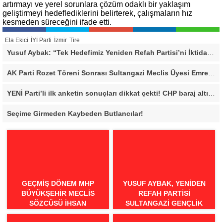
artırmayı ve yerel sorunlara çözüm odaklı bir yaklaşım
geliştirmeyi hedeflediklerini belirterek, çalışmaların hız
kesmeden süreceğini ifade etti.
Ela Ekici
İYİ Parti
İzmir
Tire
Yusuf Aybak: “Tek Hedefimiz Yeniden Refah Partisi’ni İktidara Taşımak”
AK Parti Rozet Töreni Sonrası Sultangazi Meclis Üyesi Emrecan Durmuş’tan Sert Mesaj: “Biz Gücümüzü Makamlardan Değil, Halktan Alıyoruz”
YENİ Parti’li ilk anketin sonuçları dikkat çekti! CHP baraj altı kaldı
Seçime Girmeden Kaybeden Butlancılar!
GEÇMİŞ DÖNEM MHP
YUSUF AYBAK, YENIDEN
BÜYÜKŞEHİR MECLİS
REFAH PARTISI
SÖZCÜSÜ İHSAN
SULTANGAZI GENÇLIK
BİLGİLİ’DEN BURSA İÇİN
KOLLARI BAŞKANI OLDU