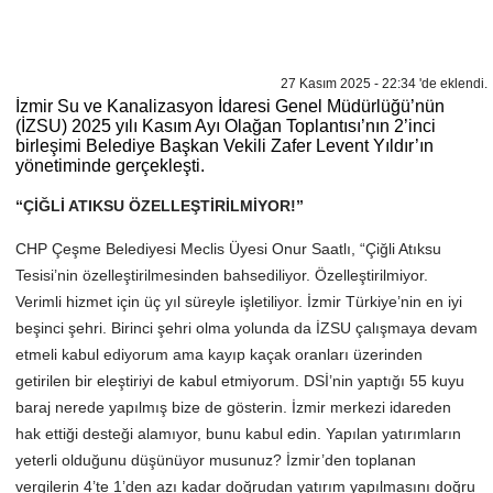
27 Kasım 2025 - 22:34 'de eklendi.
İzmir Su ve Kanalizasyon İdaresi Genel Müdürlüğü’nün
(İZSU) 2025 yılı Kasım Ayı Olağan Toplantısı’nın 2’inci
birleşimi Belediye Başkan Vekili Zafer Levent Yıldır’ın
yönetiminde gerçekleşti.
“ÇİĞLİ ATIKSU ÖZELLEŞTİRİLMİYOR!”
CHP Çeşme Belediyesi Meclis Üyesi Onur Saatlı, “Çiğli Atıksu
Tesisi’nin özelleştirilmesinden bahsediliyor. Özelleştirilmiyor.
Verimli hizmet için üç yıl süreyle işletiliyor. İzmir Türkiye’nin en iyi
beşinci şehri. Birinci şehri olma yolunda da İZSU çalışmaya devam
etmeli kabul ediyorum ama kayıp kaçak oranları üzerinden
getirilen bir eleştiriyi de kabul etmiyorum. DSİ’nin yaptığı 55 kuyu
baraj nerede yapılmış bize de gösterin. İzmir merkezi idareden
hak ettiği desteği alamıyor, bunu kabul edin. Yapılan yatırımların
yeterli olduğunu düşünüyor musunuz? İzmir’den toplanan
vergilerin 4’te 1’den azı kadar doğrudan yatırım yapılmasını doğru