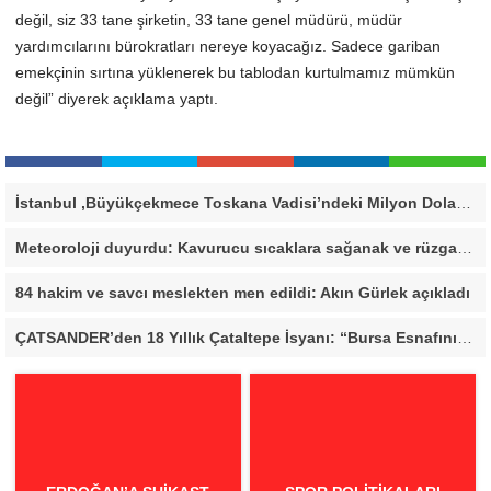
değil, siz 33 tane şirketin, 33 tane genel müdürü, müdür
yardımcılarını bürokratları nereye koyacağız. Sadece gariban
emekçinin sırtına yüklenerek bu tablodan kurtulmamız mümkün
değil” diyerek açıklama yaptı.
İstanbul ,Büyükçekmece Toskana Vadisi’ndeki Milyon Dolarlık Villa İçin Savcılık Harekete Geçti! 138,40 Metrekarelik Kaçak Alan Tespit Edildi
Meteoroloji duyurdu: Kavurucu sıcaklara sağanak ve rüzgar arası
84 hakim ve savcı meslekten men edildi: Akın Gürlek açıkladı
ÇATSANDER’den 18 Yıllık Çataltepe İsyanı: “Bursa Esnafını Kim 18 Yıldır Mağdur Ediyor?”