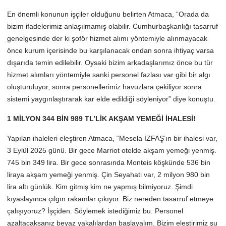
En önemli konunun işçiler olduğunu belirten Atmaca, “Orada da
bizim ifadelerimiz anlaşılmamış olabilir. Cumhurbaşkanlığı tasarruf
genelgesinde der ki şoför hizmet alımı yöntemiyle alınmayacak
önce kurum içerisinde bu karşılanacak ondan sonra ihtiyaç varsa
dışarıda temin edilebilir. Oysaki bizim arkadaşlarımız önce bu tür
hizmet alımları yöntemiyle sanki personel fazlası var gibi bir algı
oluşturuluyor, sonra personellerimiz havuzlara çekiliyor sonra
sistemi yaygınlaştırarak kar elde edildiği söyleniyor” diye konuştu.
1 MİLYON 344 BİN 989 TL’LİK AKŞAM YEMEĞİ İHALESİ!
Yapılan ihaleleri eleştiren Atmaca, “Mesela İZFAŞ’ın bir ihalesi var,
3 Eylül 2025 günü. Bir gece Marriot otelde akşam yemeği yenmiş.
745 bin 349 lira. Bir gece sonrasında Monteis köşkünde 536 bin
liraya akşam yemeği yenmiş. Çin Seyahati var, 2 milyon 980 bin
lira altı günlük. Kim gitmiş kim ne yapmış bilmiyoruz. Şimdi
kıyaslayınca çılgın rakamlar çıkıyor. Biz nereden tasarruf etmeye
çalışıyoruz? İşçiden. Söylemek istediğimiz bu. Personel
azaltacaksanız beyaz yakalılardan başlayalım. Bizim eleştirimiz şu