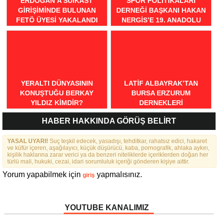
ERDOĞAN’A SUIKAST
SPOR POLITIKALARI
GIRIŞIMINDE BULUNAN
DERNEĞI BAŞKANI HAKAN
FETÖ ÜYESI YAKALANDI
NERGIS’E 19. ANADOLU
SPOR ÖDÜLLERI’NDE
“ÖRNEK DAVRANIŞ” ÖDÜLÜ
YERALTI DÜNYASININ
LATIF ALBAYRAK’TAN
KONUŞTUĞU BERKAY
BURSA ERZURUM
YILDIZ KIMDIR?
DERNEKLERI
FEDERASYONU İÇIN 25
HABER HAKKINDA GÖRÜŞ BELİRT
MADDELIK BÜYÜK VIZYON:
“DAHA GÜÇLÜ, DAHA ETKIN,
YASAL UYARI!
Suç teşkil edecek, yasadışı, tehditkar, rahatsız edici, hakaret
DAHA KAPSAYICI BIR
ve küfür içeren, aşağılayıcı, küçük düşürücü, kaba, pornografik, ahlaka aykırı,
FEDERASYON İÇIN YOLA
kişilik haklarına zarar verici ya da benzeri niteliklerde içeriklerden doğan her
ÇIKTIK”
türlü mali, hukuki, cezai, idari sorumluluk içeriği gönderen kişiye aittir.
Yorum yapabilmek için
yapmalısınız.
giriş
YOUTUBE KANALIMIZ