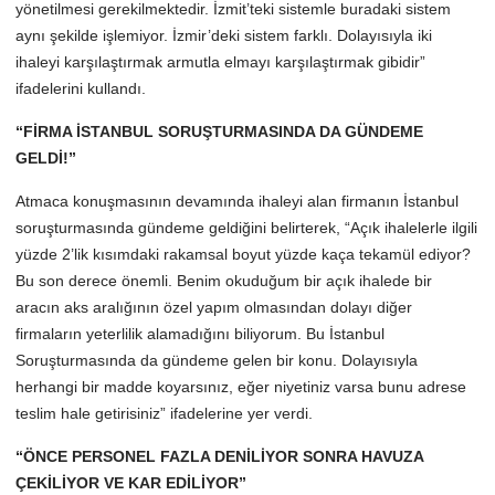
yönetilmesi gerekilmektedir. İzmit’teki sistemle buradaki sistem
aynı şekilde işlemiyor. İzmir’deki sistem farklı. Dolayısıyla iki
ihaleyi karşılaştırmak armutla elmayı karşılaştırmak gibidir”
ifadelerini kullandı.
“FİRMA İSTANBUL SORUŞTURMASINDA DA GÜNDEME
GELDİ!”
Atmaca konuşmasının devamında ihaleyi alan firmanın İstanbul
soruşturmasında gündeme geldiğini belirterek, “Açık ihalelerle ilgili
yüzde 2’lik kısımdaki rakamsal boyut yüzde kaça tekamül ediyor?
Bu son derece önemli. Benim okuduğum bir açık ihalede bir
aracın aks aralığının özel yapım olmasından dolayı diğer
firmaların yeterlilik alamadığını biliyorum. Bu İstanbul
Soruşturmasında da gündeme gelen bir konu. Dolayısıyla
herhangi bir madde koyarsınız, eğer niyetiniz varsa bunu adrese
teslim hale getirisiniz” ifadelerine yer verdi.
“ÖNCE PERSONEL FAZLA DENİLİYOR SONRA HAVUZA
ÇEKİLİYOR VE KAR EDİLİYOR”