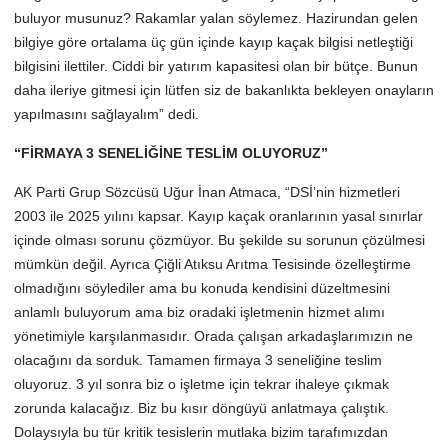
buluyor musunuz? Rakamlar yalan söylemez. Hazirundan gelen
bilgiye göre ortalama üç gün içinde kayıp kaçak bilgisi netleştiği
bilgisini ilettiler. Ciddi bir yatırım kapasitesi olan bir bütçe. Bunun
daha ileriye gitmesi için lütfen siz de bakanlıkta bekleyen onayların
yapılmasını sağlayalım” dedi.
“FİRMAYA 3 SENELİĞİNE TESLİM OLUYORUZ”
AK Parti Grup Sözcüsü Uğur İnan Atmaca, “DSİ’nin hizmetleri
2003 ile 2025 yılını kapsar. Kayıp kaçak oranlarının yasal sınırlar
içinde olması sorunu çözmüyor. Bu şekilde su sorunun çözülmesi
mümkün değil. Ayrıca Çiğli Atıksu Arıtma Tesisinde özelleştirme
olmadığını söylediler ama bu konuda kendisini düzeltmesini
anlamlı buluyorum ama biz oradaki işletmenin hizmet alımı
yönetimiyle karşılanmasıdır. Orada çalışan arkadaşlarımızın ne
olacağını da sorduk. Tamamen firmaya 3 seneliğine teslim
oluyoruz. 3 yıl sonra biz o işletme için tekrar ihaleye çıkmak
zorunda kalacağız. Biz bu kısır döngüyü anlatmaya çalıştık.
Dolaysıyla bu tür kritik tesislerin mutlaka bizim tarafımızdan