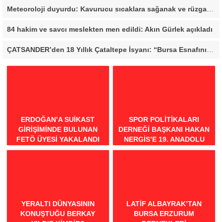
Meteoroloji duyurdu: Kavurucu sıcaklara sağanak ve rüzgar arası
84 hakim ve savcı meslekten men edildi: Akın Gürlek açıkladı
ÇATSANDER’den 18 Yıllık Çataltepe İsyanı: “Bursa Esnafını Kim 18 Yıldır Mağdur Ediyor?”
ERDOĞAN’A SUIKAST
SPOR POLITIKALARI
GIRIŞIMINDE BULUNAN
DERNEĞI BAŞKANI HAKAN
FETÖ ÜYESI YAKALANDI
NERGIS’E 19. ANADOLU
SPOR ÖDÜLLERI’NDE
“ÖRNEK DAVRANIŞ” ÖDÜLÜ
YERALTI DÜNYASININ
LATIF ALBAYRAK’TAN
KONUŞTUĞU BERKAY
BURSA ERZURUM