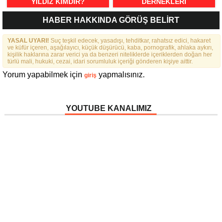
YILDIZ KIMDIR?
DERNEKLERI
FEDERASYONU İÇIN 25
HABER HAKKINDA GÖRÜŞ BELİRT
MADDELIK BÜYÜK VIZYON:
“DAHA GÜÇLÜ, DAHA ETKIN,
YASAL UYARI!
Suç teşkil edecek, yasadışı, tehditkar, rahatsız edici, hakaret
DAHA KAPSAYICI BIR
ve küfür içeren, aşağılayıcı, küçük düşürücü, kaba, pornografik, ahlaka aykırı,
FEDERASYON İÇIN YOLA
kişilik haklarına zarar verici ya da benzeri niteliklerde içeriklerden doğan her
ÇIKTIK”
türlü mali, hukuki, cezai, idari sorumluluk içeriği gönderen kişiye aittir.
Yorum yapabilmek için
yapmalısınız.
giriş
YOUTUBE KANALIMIZ