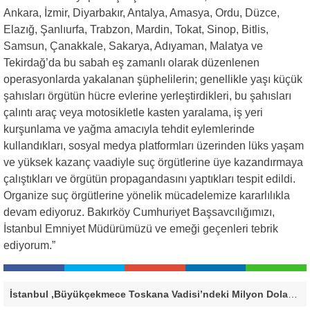
Ankara, İzmir, Diyarbakır, Antalya, Amasya, Ordu, Düzce,
Elazığ, Şanlıurfa, Trabzon, Mardin, Tokat, Sinop, Bitlis,
Samsun, Çanakkale, Sakarya, Adıyaman, Malatya ve
Tekirdağ’da bu sabah eş zamanlı olarak düzenlenen
operasyonlarda yakalanan şüphelilerin; genellikle yaşı küçük
şahısları örgütün hücre evlerine yerleştirdikleri, bu şahısları
çalıntı araç veya motosikletle kasten yaralama, iş yeri
kurşunlama ve yağma amacıyla tehdit eylemlerinde
kullandıkları, sosyal medya platformları üzerinden lüks yaşam
ve yüksek kazanç vaadiyle suç örgütlerine üye kazandırmaya
çalıştıkları ve örgütün propagandasını yaptıkları tespit edildi.
Organize suç örgütlerine yönelik mücadelemize kararlılıkla
devam ediyoruz. Bakırköy Cumhuriyet Başsavcılığımızı,
İstanbul Emniyet Müdürümüzü ve emeği geçenleri tebrik
ediyorum.”
İstanbul ,Büyükçekmece Toskana Vadisi’ndeki Milyon Dolarlık Villa İçin Savcılık Harekete Geçti! 138,40 Metrekarelik Kaçak Alan Tespit Edildi