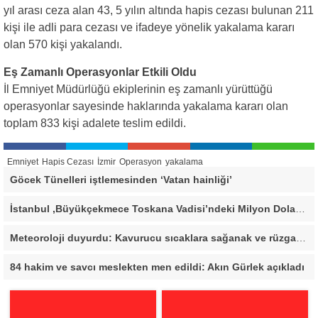
yıl arası ceza alan 43, 5 yılın altında hapis cezası bulunan 211
kişi ile adli para cezası ve ifadeye yönelik yakalama kararı
olan 570 kişi yakalandı.
Eş Zamanlı Operasyonlar Etkili Oldu
İl Emniyet Müdürlüğü ekiplerinin eş zamanlı yürüttüğü
operasyonlar sayesinde haklarında yakalama kararı olan
toplam 833 kişi adalete teslim edildi.
Emniyet
Hapis Cezası
İzmir
Operasyon
yakalama
Göcek Tünelleri iştlemesinden ‘Vatan hainliği’
İstanbul ,Büyükçekmece Toskana Vadisi’ndeki Milyon Dolarlık Villa İçin Savcılık Harekete Geçti! 138,40 Metrekarelik Kaçak Alan Tespit Edildi
Meteoroloji duyurdu: Kavurucu sıcaklara sağanak ve rüzgar arası
84 hakim ve savcı meslekten men edildi: Akın Gürlek açıkladı