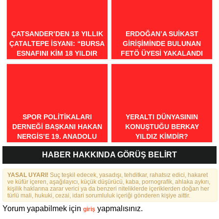
ÇATSANDER’DEN 18 YILLIK
ERDOĞAN’A SUIKAST
ÇATALTEPE İSYANI: “BURSA
GIRIŞIMINDE BULUNAN
ESNAFINI KIM 18 YILDIR
FETÖ ÜYESI YAKALANDI
MAĞDUR EDIYOR?”
SPOR POLITIKALARI
YERALTI DÜNYASININ
DERNEĞI BAŞKANI HAKAN
KONUŞTUĞU BERKAY
NERGIS’E 19. ANADOLU
YILDIZ KIMDIR?
SPOR ÖDÜLLERI’NDE
HABER HAKKINDA GÖRÜŞ BELİRT
“ÖRNEK DAVRANIŞ” ÖDÜLÜ
YASAL UYARI!
Suç teşkil edecek, yasadışı, tehditkar, rahatsız edici, hakaret
ve küfür içeren, aşağılayıcı, küçük düşürücü, kaba, pornografik, ahlaka aykırı,
kişilik haklarına zarar verici ya da benzeri niteliklerde içeriklerden doğan her
türlü mali, hukuki, cezai, idari sorumluluk içeriği gönderen kişiye aittir.
Yorum yapabilmek için
yapmalısınız.
giriş