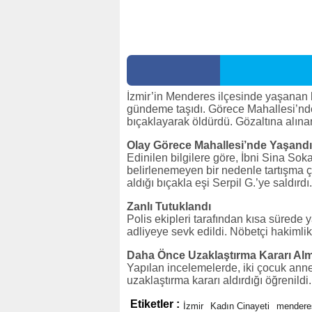
İzmir’in Menderes ilçesinde yaşanan k
gündeme taşıdı. Görece Mahallesi’nde y
bıçaklayarak öldürdü. Gözaltına alına
Olay Görece Mahallesi’nde Yaşandı
Edinilen bilgilere göre, İbni Sina Sok
belirlenemeyen bir nedenle tartışma ç
aldığı bıçakla eşi Serpil G.’ye saldırd
Zanlı Tutuklandı
Polis ekipleri tarafından kısa sürede
adliyeye sevk edildi. Nöbetçi hakimli
Daha Önce Uzaklaştırma Kararı Alm
Yapılan incelemelerde, iki çocuk anne
uzaklaştırma kararı aldırdığı öğrenildi
Etiketler :
İzmir
Kadın Cinayeti
mendere