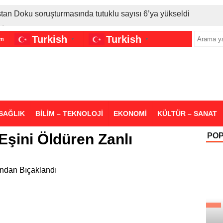
stan Doku soruşturmasında tutuklu sayısı 6’ya yükseldi
İran gerilimi Türkiye’yi vurdu: Motorine tüm zamanların en bü
Turkish
Turkish
im
▼
▼
sigara grubuna daha zam geldi
SAĞLIK
BİLİM – TEKNOLOJİ
EKONOMİ
KÜLTÜR – SANAT
Eşini Öldüren Zanlı
PO
fından Bıçaklandı