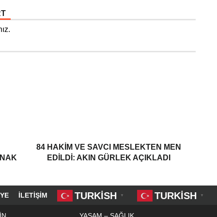
RT
ız.
84 HAKIM VE SAVCI MESLEKTEN MEN
ANAK
EDILDI: AKIN GÜRLEK AÇIKLADI
TURKISH
TURKISH
YE
İLETIŞIM
▼
▼
İN
YAŞAM – SAĞLIK