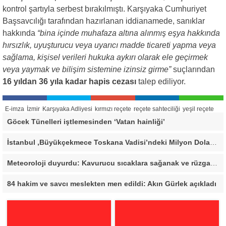
kontrol şartıyla serbest bırakılmıştı. Karşıyaka Cumhuriyet
Başsavcılığı tarafından hazırlanan iddianamede, sanıklar
hakkında
“bina içinde muhafaza altına alınmış eşya hakkında
hırsızlık, uyuşturucu veya uyarıcı madde ticareti yapma veya
sağlama, kişisel verileri hukuka aykırı olarak ele geçirmek
veya yaymak ve bilişim sistemine izinsiz girme”
suçlarından
16 yıldan 36 yıla kadar hapis cezası
talep ediliyor.
E-imza
İzmir
Karşıyaka Adliyesi
kırmızı reçete
reçete sahteciliği
yeşil reçete
Göcek Tünelleri iştlemesinden ‘Vatan hainliği’
İstanbul ,Büyükçekmece Toskana Vadisi’ndeki Milyon Dolarlık Villa İçin Savcılık Harekete Geçti! 138,40 Metrekarelik Kaçak Alan Tespit Edildi
Meteoroloji duyurdu: Kavurucu sıcaklara sağanak ve rüzgar arası
84 hakim ve savcı meslekten men edildi: Akın Gürlek açıkladı