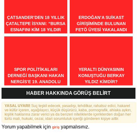
ÇATSANDER’DEN 18 YILLIK
ERDOĞAN’A SUIKAST
ÇATALTEPE İSYANI: “BURSA
GIRIŞIMINDE BULUNAN
ESNAFINI KIM 18 YILDIR
FETÖ ÜYESI YAKALANDI
MAĞDUR EDIYOR?”
SPOR POLITIKALARI
YERALTI DÜNYASININ
DERNEĞI BAŞKANI HAKAN
KONUŞTUĞU BERKAY
NERGIS’E 19. ANADOLU
YILDIZ KIMDIR?
SPOR ÖDÜLLERI’NDE
HABER HAKKINDA GÖRÜŞ BELİRT
“ÖRNEK DAVRANIŞ” ÖDÜLÜ
YASAL UYARI!
Suç teşkil edecek, yasadışı, tehditkar, rahatsız edici, hakaret
ve küfür içeren, aşağılayıcı, küçük düşürücü, kaba, pornografik, ahlaka aykırı,
kişilik haklarına zarar verici ya da benzeri niteliklerde içeriklerden doğan her
türlü mali, hukuki, cezai, idari sorumluluk içeriği gönderen kişiye aittir.
Yorum yapabilmek için
yapmalısınız.
giriş