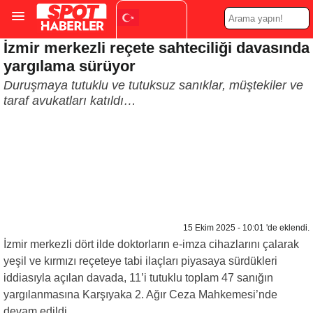
İzmir merkezli reçete sahteciliği davasında
Turkish
▼
yargılama sürüyor
Duruşmaya tutuklu ve tutuksuz sanıklar, müştekiler ve
taraf avukatları katıldı…
15 Ekim 2025 - 10:01 'de eklendi.
İzmir merkezli dört ilde doktorların e-imza cihazlarını çalarak
yeşil ve kırmızı reçeteye tabi ilaçları piyasaya sürdükleri
iddiasıyla açılan davada, 11’i tutuklu toplam 47 sanığın
yargılanmasına Karşıyaka 2. Ağır Ceza Mahkemesi’nde
devam edildi.