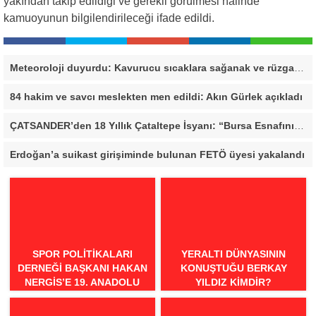
yakından takip edildiği ve gerekli görülmesi halinde
kamuoyunun bilgilendirileceği ifade edildi.
Meteoroloji duyurdu: Kavurucu sıcaklara sağanak ve rüzgar arası
84 hakim ve savcı meslekten men edildi: Akın Gürlek açıkladı
ÇATSANDER’den 18 Yıllık Çataltepe İsyanı: “Bursa Esnafını Kim 18 Yıldır Mağdur Ediyor?”
Erdoğan’a suikast girişiminde bulunan FETÖ üyesi yakalandı
SPOR POLITIKALARI
YERALTI DÜNYASININ
DERNEĞI BAŞKANI HAKAN
KONUŞTUĞU BERKAY
NERGIS’E 19. ANADOLU
YILDIZ KIMDIR?
SPOR ÖDÜLLERI’NDE
“ÖRNEK DAVRANIŞ” ÖDÜLÜ