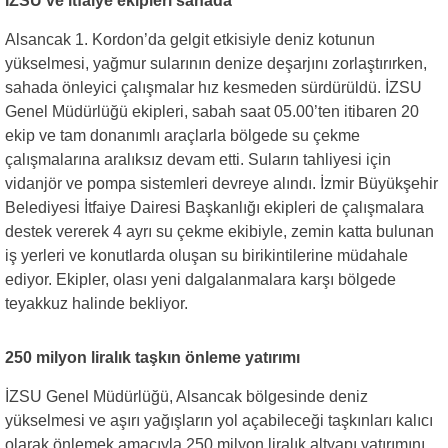
İZSU ve itfaiye ekipleri sahada
Alsancak 1. Kordon’da gelgit etkisiyle deniz kotunun
yükselmesi, yağmur sularının denize deşarjını zorlaştırırken,
sahada önleyici çalışmalar hız kesmeden sürdürüldü. İZSU
Genel Müdürlüğü ekipleri, sabah saat 05.00’ten itibaren 20
ekip ve tam donanımlı araçlarla bölgede su çekme
çalışmalarına aralıksız devam etti. Suların tahliyesi için
vidanjör ve pompa sistemleri devreye alındı. İzmir Büyükşehir
Belediyesi İtfaiye Dairesi Başkanlığı ekipleri de çalışmalara
destek vererek 4 ayrı su çekme ekibiyle, zemin katta bulunan
iş yerleri ve konutlarda oluşan su birikintilerine müdahale
ediyor. Ekipler, olası yeni dalgalanmalara karşı bölgede
teyakkuz halinde bekliyor.
250 milyon liralık taşkın önleme yatırımı
İZSU Genel Müdürlüğü, Alsancak bölgesinde deniz
yükselmesi ve aşırı yağışların yol açabileceği taşkınları kalıcı
olarak önlemek amacıyla 250 milyon liralık altyapı yatırımını