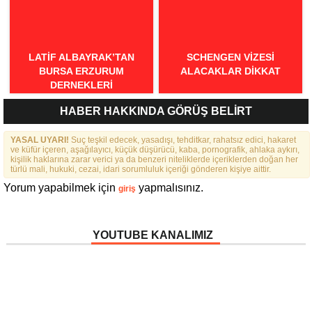
LATIF ALBAYRAK’TAN
SCHENGEN VİZESİ
BURSA ERZURUM
ALACAKLAR DİKKAT
DERNEKLERI
FEDERASYONU İÇIN 25
HABER HAKKINDA GÖRÜŞ BELİRT
MADDELIK BÜYÜK VIZYON:
“DAHA GÜÇLÜ, DAHA ETKIN,
YASAL UYARI!
DAHA KAPSAYICI BIR
Suç teşkil edecek, yasadışı, tehditkar, rahatsız edici, hakaret
ve küfür içeren, aşağılayıcı, küçük düşürücü, kaba, pornografik, ahlaka aykırı,
FEDERASYON İÇIN YOLA
kişilik haklarına zarar verici ya da benzeri niteliklerde içeriklerden doğan her
ÇIKTIK”
türlü mali, hukuki, cezai, idari sorumluluk içeriği gönderen kişiye aittir.
Yorum yapabilmek için
yapmalısınız.
giriş
YOUTUBE KANALIMIZ