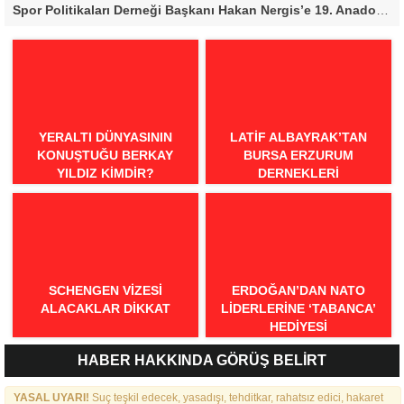
Spor Politikaları Derneği Başkanı Hakan Nergis’e 19. Anadolu Spor Ödülleri’nde “Örnek Davranış” Ödülü
YERALTI DÜNYASININ
LATIF ALBAYRAK’TAN
KONUŞTUĞU BERKAY
BURSA ERZURUM
YILDIZ KIMDIR?
DERNEKLERI
FEDERASYONU İÇIN 25
MADDELIK BÜYÜK VIZYON:
“DAHA GÜÇLÜ, DAHA ETKIN,
DAHA KAPSAYICI BIR
FEDERASYON İÇIN YOLA
ÇIKTIK”
SCHENGEN VİZESİ
ERDOĞAN’DAN NATO
ALACAKLAR DİKKAT
LIDERLERINE ‘TABANCA’
HEDIYESI
HABER HAKKINDA GÖRÜŞ BELİRT
YASAL UYARI!
Suç teşkil edecek, yasadışı, tehditkar, rahatsız edici, hakaret