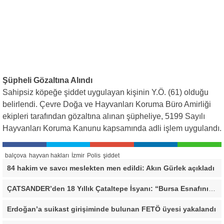
Şüpheli Gözaltına Alındı
Sahipsiz köpeğe şiddet uygulayan kişinin Y.Ö. (61) olduğu
belirlendi. Çevre Doğa ve Hayvanları Koruma Büro Amirliği
ekipleri tarafından gözaltına alınan şüpheliye, 5199 Sayılı
Hayvanları Koruma Kanunu kapsamında adli işlem uygulandı.
balçova
hayvan hakları
İzmir
Polis
şiddet
84 hakim ve savcı meslekten men edildi: Akın Gürlek açıkladı
ÇATSANDER’den 18 Yıllık Çataltepe İsyanı: “Bursa Esnafını Kim 18 Yıldır Mağdur Ediyor?”
Erdoğan’a suikast girişiminde bulunan FETÖ üyesi yakalandı