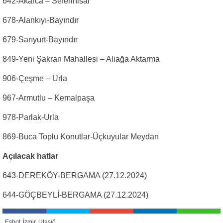
642-Akarca – Seferihisar
678-Alankıyı-Bayındır
679-Sarıyurt-Bayındır
849-Yeni Şakran Mahallesi – Aliağa Aktarma
906-Çeşme – Urla
967-Armutlu – Kemalpaşa
978-Parlak-Urla
869-Buca Toplu Konutlar-Üçkuyular Meydan
Açılacak hatlar
643-DEREKÖY-BERGAMA (27.12.2024)
644-GÖÇBEYLİ-BERGAMA (27.12.2024)
Eshot
İzmir
Ulaşıö