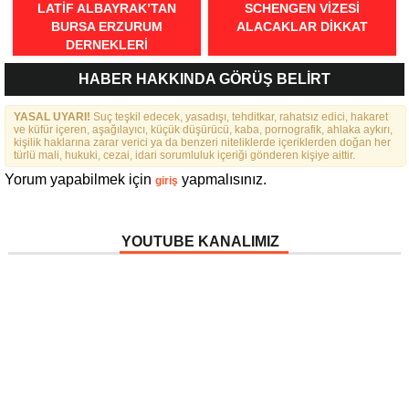
LATIF ALBAYRAK’TAN
SCHENGEN VİZESİ
BURSA ERZURUM
ALACAKLAR DİKKAT
DERNEKLERI
FEDERASYONU İÇIN 25
HABER HAKKINDA GÖRÜŞ BELİRT
MADDELIK BÜYÜK VIZYON:
“DAHA GÜÇLÜ, DAHA ETKIN,
YASAL UYARI!
DAHA KAPSAYICI BIR
Suç teşkil edecek, yasadışı, tehditkar, rahatsız edici, hakaret
ve küfür içeren, aşağılayıcı, küçük düşürücü, kaba, pornografik, ahlaka aykırı,
FEDERASYON İÇIN YOLA
kişilik haklarına zarar verici ya da benzeri niteliklerde içeriklerden doğan her
ÇIKTIK”
türlü mali, hukuki, cezai, idari sorumluluk içeriği gönderen kişiye aittir.
Yorum yapabilmek için
yapmalısınız.
giriş
YOUTUBE KANALIMIZ