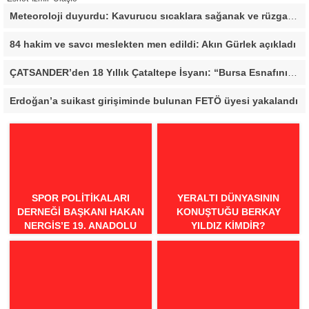
Meteoroloji duyurdu: Kavurucu sıcaklara sağanak ve rüzgar arası
84 hakim ve savcı meslekten men edildi: Akın Gürlek açıkladı
ÇATSANDER’den 18 Yıllık Çataltepe İsyanı: “Bursa Esnafını Kim 18 Yıldır Mağdur Ediyor?”
Erdoğan’a suikast girişiminde bulunan FETÖ üyesi yakalandı
SPOR POLITIKALARI
YERALTI DÜNYASININ
DERNEĞI BAŞKANI HAKAN
KONUŞTUĞU BERKAY
NERGIS’E 19. ANADOLU
YILDIZ KIMDIR?
SPOR ÖDÜLLERI’NDE
“ÖRNEK DAVRANIŞ” ÖDÜLÜ