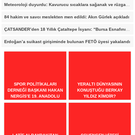
Meteoroloji duyurdu: Kavurucu sıcaklara sağanak ve rüzgar arası
84 hakim ve savcı meslekten men edildi: Akın Gürlek açıkladı
ÇATSANDER’den 18 Yıllık Çataltepe İsyanı: “Bursa Esnafını Kim 18 Yıldır Mağdur Ediyor?”
Erdoğan’a suikast girişiminde bulunan FETÖ üyesi yakalandı
SPOR POLITIKALARI
YERALTI DÜNYASININ
DERNEĞI BAŞKANI HAKAN
KONUŞTUĞU BERKAY
NERGIS’E 19. ANADOLU
YILDIZ KIMDIR?
SPOR ÖDÜLLERI’NDE
“ÖRNEK DAVRANIŞ” ÖDÜLÜ