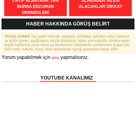
LATIF ALBAYRAK’TAN
SCHENGEN VİZESİ
BURSA ERZURUM
ALACAKLAR DİKKAT
DERNEKLERI
FEDERASYONU İÇIN 25
HABER HAKKINDA GÖRÜŞ BELİRT
MADDELIK BÜYÜK VIZYON:
“DAHA GÜÇLÜ, DAHA ETKIN,
YASAL UYARI!
DAHA KAPSAYICI BIR
Suç teşkil edecek, yasadışı, tehditkar, rahatsız edici, hakaret
ve küfür içeren, aşağılayıcı, küçük düşürücü, kaba, pornografik, ahlaka aykırı,
FEDERASYON İÇIN YOLA
kişilik haklarına zarar verici ya da benzeri niteliklerde içeriklerden doğan her
ÇIKTIK”
türlü mali, hukuki, cezai, idari sorumluluk içeriği gönderen kişiye aittir.
Yorum yapabilmek için
yapmalısınız.
giriş
YOUTUBE KANALIMIZ