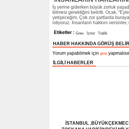
İş yerine giderken büyük zorluk yaşadı
bitmesi gerektiğini belirtti. Ocak, “E
yetişeceğim. Çok zor şartlarda buray
istiyoruz. İnsanların hakkını versinle
Etiketler :
Grev
İzmir
Trafik
HABER HAKKINDA GÖRÜŞ BELİ
Yorum yapabilmek için
yapmalısın
giriş
İLGİLİ HABERLER
İSTANBUL ,BÜYÜKÇEKMEC