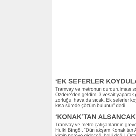
‘EK SEFERLER KOYDULA
Tramvay ve metronun durdurulması s
Özdere’den geldim. 3 vesait yaparak ge
zorluğu, hava da sıcak. Ek seferler k
kısa sürede çözüm bulunur” dedi.
‘KONAK’TAN ALSANCAK
Tramvay ve metro çalışanlarının grev
Hulki Bingöl, “Dün akşam Konak’tan Al
kimin nereye gideceği belli değil. Orta