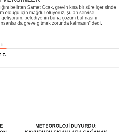
ğını belirten Samet Ocak, grevin kısa bir süre içerisinde
ylem olduğu için mağdur oluyoruz, şu an servise
a geliyorum, belediyenin buna çözüm bulmasını
r, insanlar da greve gitmek zorunda kalmasın” dedi.
RT
ız.
E
METEOROLOJI DUYURDU: