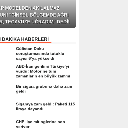
AZERBAYCAN’IN ÜN
RP MODELDEN AKILALMAZ
BLOGGER’I VE INFLU
UN! “CINSEL BÖLGEMDE AĞRI
ARZU JALILI ILE YAP
R, TECAVÜZE UĞRADIM” DEDI!
RÖPORTAJ SIZLERL
 DAKİKA HABERLERİ
Gülistan Doku
soruşturmasında tutuklu
sayısı 6’ya yükseldi
ABD-İran gerilimi Türkiye’yi
vurdu: Motorine tüm
zamanların en büyük zammı
Bir sigara grubuna daha zam
geldi
Sigaraya zam geldi: Paketi 115
liraya dayandı
CHP ilçe mitinglerine son
veriyor