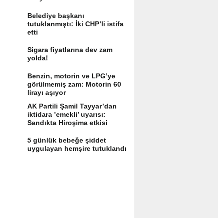
Belediye başkanı
tutuklanmıştı: İki CHP’li istifa
etti
Sigara fiyatlarına dev zam
yolda!
Benzin, motorin ve LPG’ye
görülmemiş zam: Motorin 60
lirayı aşıyor
AK Partili Şamil Tayyar’dan
iktidara ’emekli’ uyarısı:
Sandıkta Hiroşima etkisi
yaratır
5 günlük bebeğe şiddet
uygulayan hemşire tutuklandı