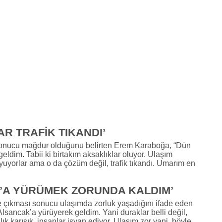
R TRAFİK TIKANDI’
onucu mağdur olduğunu belirten Erem Karaboğa, “Dün
ldim. Tabii ki birtakım aksaklıklar oluyor. Ulaşım
oyuyorlar ama o da çözüm değil, trafik tıkandı. Umarım en
’A YÜRÜMEK ZORUNDA KALDIM’
e çıkması sonucu ulaşımda zorluk yaşadığını ifade eden
sancak’a yürüyerek geldim. Yani duraklar belli değil,
lık karışık, insanlar isyan ediyor. Ulaşım zor yani, böyle