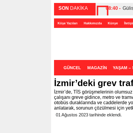
SON
DAKİKA
08:40 -
Güli
00:27 -
ABD-
Köşe Yazıları
Hakkımızda
Künye
İletiş
00:35 -
Bir 
GÜNCEL
MAGAZİN
YAŞAM – 
İzmir’deki grev trafi
İzmir’de, TİS görüşmelerinin olumsu
çalışanı greve gidince, metro ve tramv
otobüs duraklarında ve caddelerde yo
anlatarak, sorunun çözülmesi için yet
01 Ağustos 2023 tarihinde eklendi.