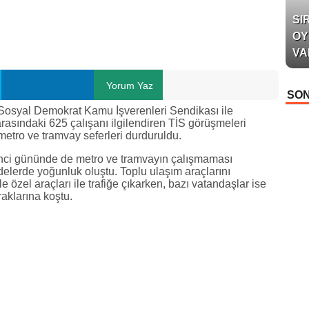
SI
OY
VA
Yorum Yaz
SON
n Sosyal Demokrat Kamu İşverenleri Sendikası ile
rasındaki 625 çalışanı ilgilendiren TİS görüşmeleri
etro ve tramvay seferleri durduruldu.
kinci gününde de metro ve tramvayın çalışmaması
elerde yoğunluk oluştu. Toplu ulaşım araçlarını
özel araçları ile trafiğe çıkarken, bazı vatandaşlar ise
raklarına koştu.