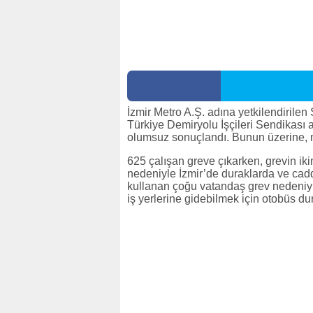
İzmir Metro A.Ş. adına yetkilendirile
Türkiye Demiryolu İşçileri Sendikası a
olumsuz sonuçlandı. Bunun üzerine, m
625 çalışan greve çıkarken, grevin i
nedeniyle İzmir’de duraklarda ve cadd
kullanan çoğu vatandaş grev nedeniyle 
iş yerlerine gidebilmek için otobüs du