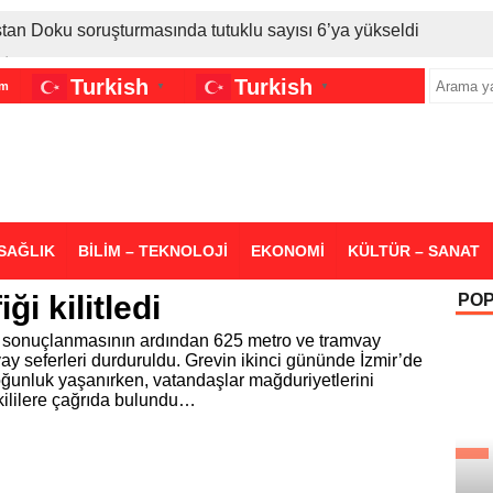
stan Doku soruşturmasında tutuklu sayısı 6’ya yükseldi
İran gerilimi Türkiye’yi vurdu: Motorine tüm zamanların en bü
Turkish
Turkish
im
▼
▼
sigara grubuna daha zam geldi
SAĞLIK
BİLİM – TEKNOLOJİ
EKONOMİ
KÜLTÜR – SANAT
ği kilitledi
PO
z sonuçlanmasının ardından 625 metro ve tramvay
ay seferleri durduruldu. Grevin ikinci gününde İzmir’de
ğunluk yaşanırken, vatandaşlar mağduriyetlerini
kililere çağrıda bulundu…