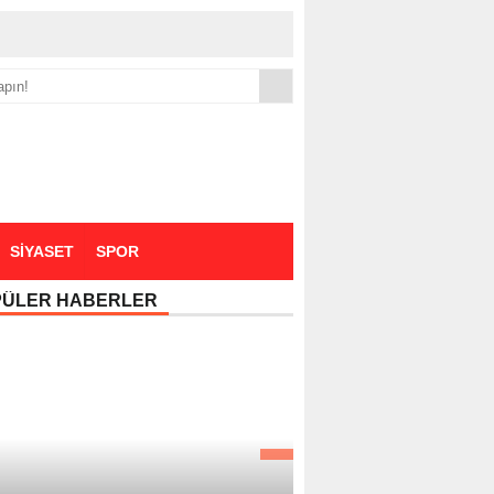
yük zammı
SİYASET
SPOR
PÜLER HABERLER